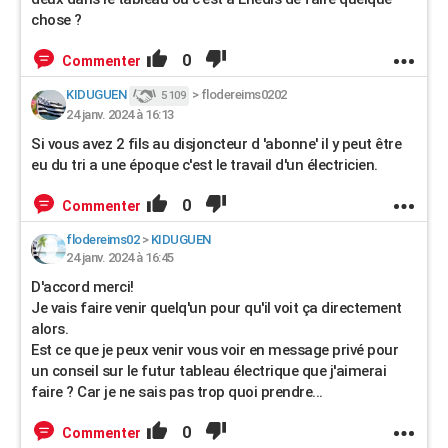
chose ?
0
Commenter
KIDUGUEN
>
flodereims0202
5 109
24 janv. 2024 à 16:13
Si vous avez 2 fils au disjoncteur d 'abonne' il y peut être
eu du tri a une époque c'est le travail d'un électricien.
0
Commenter
flodereims02
>
KIDUGUEN
24 janv. 2024 à 16:45
D'accord merci!
Je vais faire venir quelq'un pour qu'il voit ça directement
alors.
Est ce que je peux venir vous voir en message privé pour
un conseil sur le futur tableau électrique que j'aimerai
faire ? Car je ne sais pas trop quoi prendre...
0
Commenter