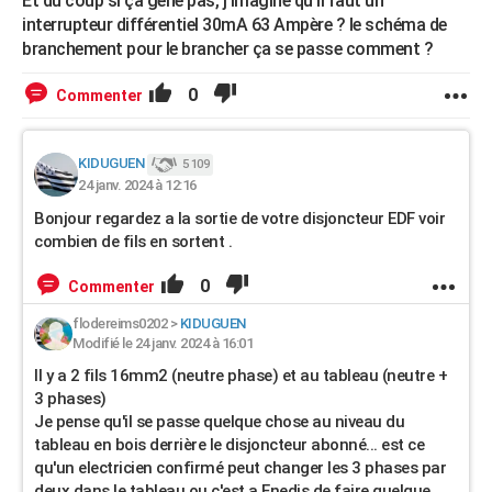
Et du coup si ça gêne pas, j'imagine qu'il faut un
interrupteur différentiel 30mA 63 Ampère ? le schéma de
branchement pour le brancher ça se passe comment ?
0
Commenter
KIDUGUEN
5 109
24 janv. 2024 à 12:16
Bonjour regardez a la sortie de votre disjoncteur EDF voir
combien de fils en sortent .
0
Commenter
flodereims0202
>
KIDUGUEN
Modifié le 24 janv. 2024 à 16:01
Il y a 2 fils 16mm2 (neutre phase) et au tableau (neutre +
3 phases)
Je pense qu'il se passe quelque chose au niveau du
tableau en bois derrière le disjoncteur abonné... est ce
qu'un electricien confirmé peut changer les 3 phases par
deux dans le tableau ou c'est a Enedis de faire quelque