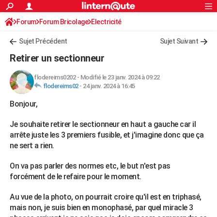
ACTUALITÉS
Forum
Forum Bricolage
Connexion
Electricité
S'inscrire
Rechercher
Société
Education
Villes
Politique
Faits Divers
Monde
+
SPORT
Sujet Précédent
Sujet Suivant
Football
Cyclisme
Forum
Coupe du monde 2026
Tennis
Rugby
CULTURE
Retirer un sectionneur
TNT
Cinéma
Musique
Programme TV
Streaming
Sorties cinéma
+
FINANCE
flodereims0202
-
Modifié le 23 janv. 2024 à 09:22
flodereims02
-
24 janv. 2024 à 16:45
Impôts
Immobilier
Banque
Crédit
Retraite
Epargne
Risques naturels par ville
Assurance
AUTO
Bonjour,
Réserver un essai
Berlines
Forum auto
Essais
Citadines
SUV
+
HIGH-TECH
Je souhaite retirer le sectionneur en haut a gauche car il
Meilleur smartphone
Ordinateurs
Guide high-tech
Mobiles
Internet
Jeux vidéo
+
BRICOLAGE
arrête juste les 3 premiers fusible, et j'imagine donc que ça
ne sert a rien.
Aménagement intérieur
Cuisine
Jardinage
+
Forum
Extérieur
Salle de bains
Rangement
WEEK-END
On va pas parler des normes etc, le but n'est pas
Escapades
Expositions
Week-end nature
Guides de France
Patrimoine
Musées
+
LIFESTYLE
forcément de le refaire pour le moment.
Bien-être
Mode
+
Art de vivre
Loisirs
Modes de vie
SANTE
Au vue de la photo, on pourrait croire qu'il est en triphasé,
Guide de la santé
Médicaments
+
Alimentation
Maladies
Sommeil
mais non, je suis bien en monophasé, par quel miracle 3
VOYAGE