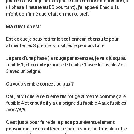
phases arrivent je ne sais pas je dois encore comprendre ça
City break
Voyage de noces
Climat
Destinations
Voyage nature
Forum
+
(1 phase 1 neutre au DB pourtant), j'ai appelé Enedis ils
PHOTO
m'ont confirmé que jetait en mono. bref.
GUIDES D'ACHAT
Ma question est:
BONS PLANS
Est ce que je peux retirer le sectionneur, et ensuite pour
CARTE DE VOEUX
alimenter les 3 premiers fusibles je pensais faire:
Carte Bonne année
Carte Pâques
Carte de Noël
Carte Saint-Valentin
Carte d'anniversaire
DICTIONNAIRE
Je pars d'une phase (la rouge par exemple), je vais jusqu'au
fusible 1, et ensuite je ponte le fusible 1 avec le fusible 2 et
Biographies
Expressions
Dictionnaire
Citations
Proverbes
PROGRAMME TV
3 avec un peigne.
COPAINS D'AVANT
Ça vous semble correct ou pas ?
Se connecter
Collèges
Universités
Service militaire
S'inscrire
Lycées
Primaires
Entreprises
Avis de recherche
AVIS DE DÉCÈS
Car j'ai vu que le deuxième fils rouge alimente comme ça le
fusible 4 et ensuite il y a un peigne du fusible 4 aux fusibles
FORUM
5/6/7/8/9...
Lifestyle
Sport
Television
Cinema
Bricolage
Culture
Auto
Voyage
C'est juste pour faire de la place pour éventuellement
pouvoir mettre un différentiel par la suite, un truc plus utile