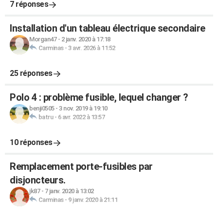
7 réponses
Installation d'un tableau électrique secondaire
Morgan47
-
2 janv. 2020 à 17:18
Carminas
-
3 avr. 2026 à 11:52
25 réponses
Polo 4 : problème fusible, lequel changer ?
benji0505
-
3 nov. 2019 à 19:10
batru
-
6 avr. 2022 à 13:57
10 réponses
Remplacement porte-fusibles par
disjoncteurs.
jk87
-
7 janv. 2020 à 13:02
Carminas
-
9 janv. 2020 à 21:11