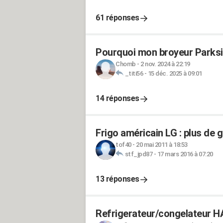
61 réponses
Pourquoi mon broyeur Parksi
Chomb
-
2 nov. 2024 à 22:19
_titi56
-
15 déc. 2025 à 09:01
14 réponses
Frigo américain LG : plus de g
tof40
-
20 mai 2011 à 18:53
stf_jpd87
-
17 mars 2016 à 07:20
13 réponses
Refrigerateur/congelateur HA