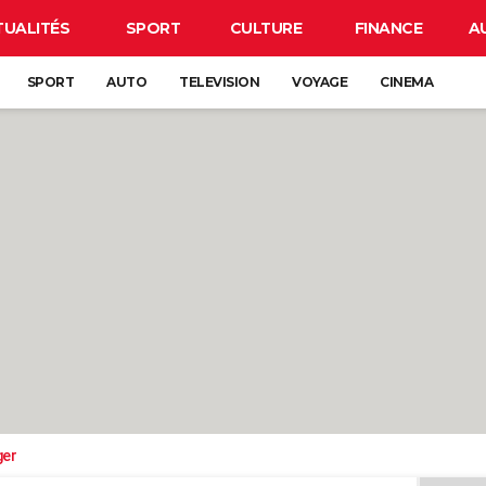
TUALITÉS
SPORT
CULTURE
FINANCE
A
SPORT
AUTO
TELEVISION
VOYAGE
CINEMA
ger