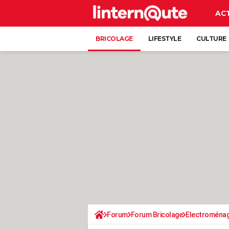
AC
BRICOLAGE
LIFESTYLE
CULTURE
Forum
Forum Bricolage
Electroména