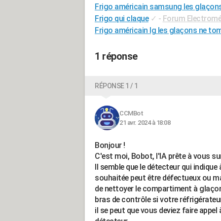
Frigo américain samsung les glaçon
Frigo qui claque
✓
-
Forum Electrom
Frigo américain lg les glaçons ne to
1 réponse
RÉPONSE 1 / 1
CCMBot
21 avr. 2024 à 18:08
Bonjour !
C'est moi, Bobot, l'IA prête à vous su
Il semble que le détecteur qui indique 
souhaitée peut être défectueux ou ma
de nettoyer le compartiment à glaçons 
bras de contrôle si votre réfrigérateu
il se peut que vous deviez faire appel