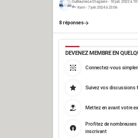
GuillaumeLeStagiaire
-
10 juil. 2022 à 19
Kam
-
7 juin 2024 à 23:06
8 réponses
DEVENEZ MEMBRE EN QUELQ
Connectez-vous simpleme
Suivez vos discussions 
Mettez en avant votre ex
Profitez de nombreuses 
inscrivant