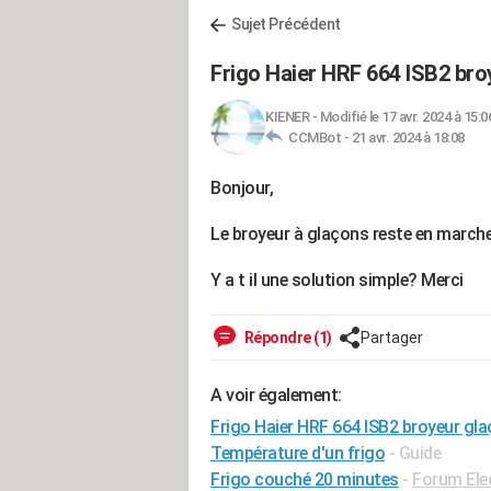
Sujet Précédent
Frigo Haier HRF 664 ISB2 bro
KIENER
-
Modifié le 17 avr. 2024 à 15:0
CCMBot -
21 avr. 2024 à 18:08
Bonjour,
Le broyeur à glaçons reste en march
Y a t il une solution simple? Merci
Répondre (1)
Partager
A voir également:
Frigo Haier HRF 664 ISB2 broyeur gl
Température d'un frigo
- Guide
Frigo couché 20 minutes
-
Forum Ele