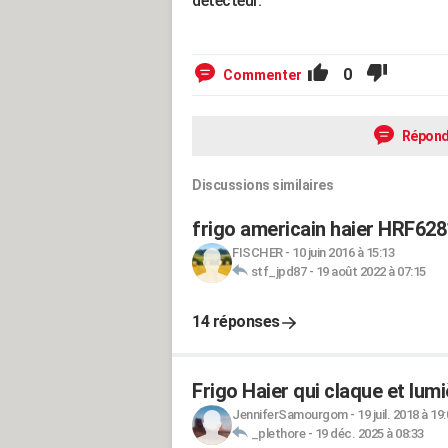
détecteur.
0
Commenter
Répond
Discussions similaires
frigo americain haier HRF62
FISCHER
-
10 juin 2016 à 15:13
stf_jpd87
-
19 août 2022 à 07:15
14 réponses
Frigo Haier qui claque et lumi
JenniferSamourgom
-
19 juil. 2018 à 19
_plethore
-
19 déc. 2025 à 08:33