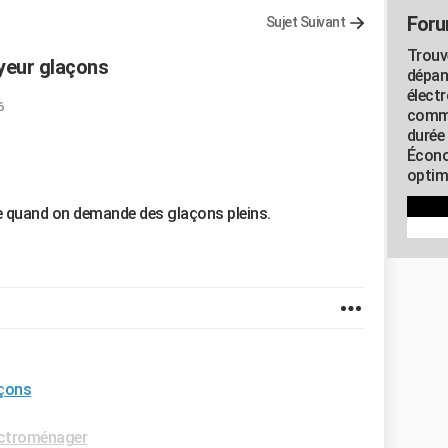
Foru
Sujet Suivant
Trouv
yeur glaçons
dépan
élect
6
commu
durée
Écono
optimi
e quand on demande des glaçons pleins.
açons
ctroménager