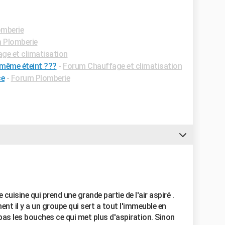
mberie
 Plomberie
ge et climatisation
; même éteint ???
-
Forum Chauffage et climatisation
ce
-
Forum Plomberie
uisine qui prend une grande partie de l'air aspiré .
ent il y a un groupe qui sert a tout l'immeuble en
pas les bouches ce qui met plus d'aspiration. Sinon