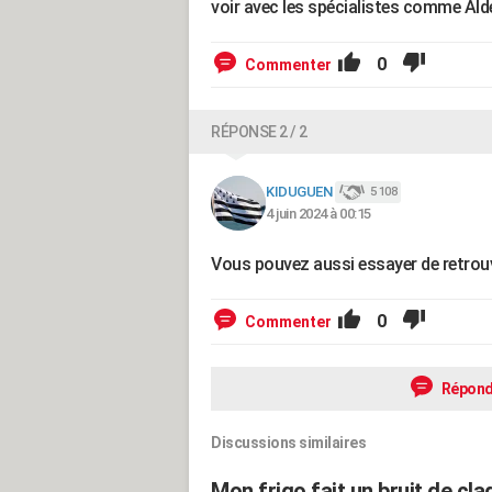
voir avec les spécialistes comme Alde
0
Commenter
RÉPONSE 2 / 2
KIDUGUEN
5 108
4 juin 2024 à 00:15
Vous pouvez aussi essayer de retrouver
0
Commenter
Répond
Discussions similaires
Mon frigo fait un bruit de cl