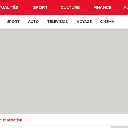
TUALITÉS
SPORT
CULTURE
FINANCE
A
SPORT
AUTO
TELEVISION
VOYAGE
CINEMA
climatisation