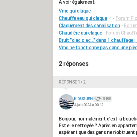
A voir également:
Vmc qui claque
Chauffe eau qui claque
✓
-
Forum Plo
Claquement des canalisation
-
Forum
Chaudière qui claque
-
Forum Chauffa
Bruit "clac clac..." dans 1 chauffage 
Vmc ne fonctionne pas dans une piè
2 réponses
RÉPONSE 1 / 2
KIDUGUEN
5 108
4 juin 2024 à 00:12
Bonjour, normalement c'est la bouche c
Est elle nettoyée ? Après en appartem
espérant que des gens ne n'obtruent 