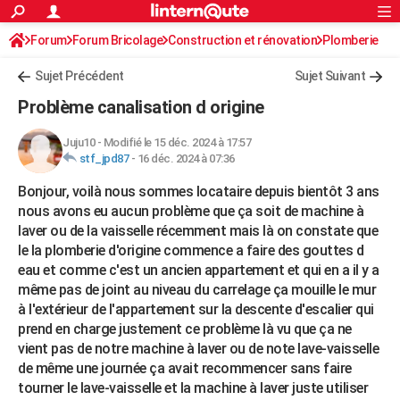
ACTUALITÉS
Forum
Forum Bricolage
Connexion
Construction et rénovation
S'inscrire
Plomberie
Rechercher
Société
Education
Villes
Politique
Faits Divers
Monde
+
SPORT
Sujet Précédent
Sujet Suivant
Football
Cyclisme
Forum
Coupe du monde 2026
Tennis
Rugby
CULTURE
Problème canalisation d origine
TNT
Cinéma
Musique
Programme TV
Streaming
Sorties cinéma
+
FINANCE
Juju10
-
Modifié le 15 déc. 2024 à 17:57
stf_jpd87
-
16 déc. 2024 à 07:36
Impôts
Immobilier
Banque
Crédit
Retraite
Epargne
Risques naturels par ville
Assurance
AUTO
Bonjour, voilà nous sommes locataire depuis bientôt 3 ans
Réserver un essai
Berlines
Forum auto
Essais
Citadines
SUV
+
HIGH-TECH
nous avons eu aucun problème que ça soit de machine à
laver ou de la vaisselle récemment mais là on constate que
Meilleur smartphone
Ordinateurs
Guide high-tech
Mobiles
Internet
Jeux vidéo
+
BRICOLAGE
le la plomberie d'origine commence a faire des gouttes d
eau et comme c'est un ancien appartement et qui en a il y a
Aménagement intérieur
Cuisine
Jardinage
+
Forum
Extérieur
Salle de bains
Rangement
WEEK-END
même pas de joint au niveau du carrelage ça mouille le mur
Escapades
Expositions
Week-end nature
Guides de France
Patrimoine
Musées
+
à l'extérieur de l'appartement sur la descente d'escalier qui
LIFESTYLE
prend en charge justement ce problème là vu que ça ne
Bien-être
Mode
+
Art de vivre
Loisirs
Modes de vie
vient pas de notre machine à laver ou de note lave-vaisselle
SANTE
de même une journée ça avait recommencer sans faire
Guide de la santé
Médicaments
+
Alimentation
Maladies
Sommeil
VOYAGE
tourner le lave-vaisselle et la machine à laver juste utiliser