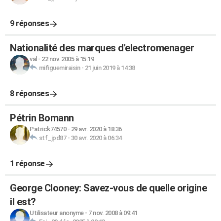
9 réponses
Nationalité des marques d'electromenager
val
-
22 nov. 2005 à 15:19
mifiguemiraisin
-
21 juin 2019 à 14:38
8 réponses
Pétrin Bomann
Patrick74570
-
29 avr. 2020 à 18:36
stf_jpd87
-
30 avr. 2020 à 06:34
1 réponse
George Clooney: Savez-vous de quelle origine
il est?
Utilisateur anonyme
-
7 nov. 2008 à 09:41