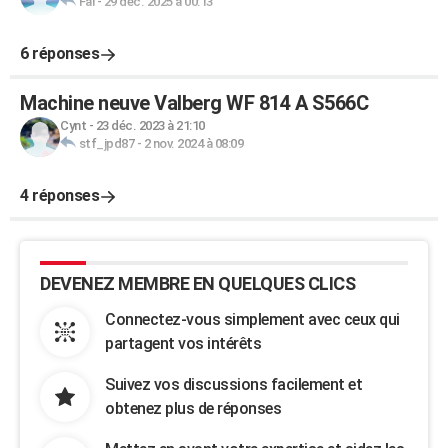
Fai
-
29 déc. 2025 à 00:13
6 réponses
Machine neuve Valberg WF 814 A S566C
Cynt
-
23 déc. 2023 à 21:10
stf_jpd87
-
2 nov. 2024 à 08:09
4 réponses
DEVENEZ MEMBRE EN QUELQUES CLICS
Connectez-vous simplement avec ceux qui
partagent vos intérêts
Suivez vos discussions facilement et
obtenez plus de réponses