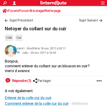
ACTUALITÉS
Forum
Forum Bricolage
Connexion
Nettoyage
S'inscrire
Rechercher
Société
Education
Villes
Politique
Faits Divers
Monde
+
SPORT
Sujet Précédent
Sujet Suivant
Football
Cyclisme
Forum
Coupe du monde 2026
Tennis
Rugby
CULTURE
Netoyer du collant sur du cuir
TNT
Cinéma
Musique
Programme TV
Streaming
Sorties cinéma
+
FINANCE
Colle
Cuir
Impôts
Immobilier
Banque
Crédit
Retraite
Epargne
Risques naturels par ville
Assurance
AUTO
mimi1
-
Modifié le 18 nov. 2011 à 05:11
Julio -
26 nov. 2011 à 10:44
Réserver un essai
Berlines
Forum auto
Essais
Citadines
SUV
+
HIGH-TECH
Bonjour,
Meilleur smartphone
Ordinateurs
Guide high-tech
Mobiles
Internet
Jeux vidéo
+
BRICOLAGE
comment enlever du collant sur un blouson en cuir?
merci d avance
Aménagement intérieur
Cuisine
Jardinage
+
Forum
Extérieur
Salle de bains
Rangement
WEEK-END
Répondre (1)
Partager
Escapades
Expositions
Week-end nature
Guides de France
Patrimoine
Musées
+
LIFESTYLE
A voir également:
Bien-être
Mode
+
Art de vivre
Loisirs
Modes de vie
SANTE
Enlever de la colle sur du cuir
Guide de la santé
Médicaments
+
Alimentation
Maladies
Sommeil
VOYAGE
Comment enlever de la colle sur du cuir
- Meilleures