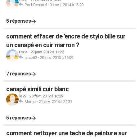
Paul-Bernard
-
31 oct. 2014 à 15:28
5 réponses
comment effacer de 'encre de stylo bille sur
un canapé en cuir marron ?
trixie
-
29 janv. 2012 à 11:22
nasp62
-
20 janv. 2013 à 16:59
7 réponses
canapé simili cuir blanc
lie29
-
28 févr. 2012 à 16:25
Momo
-
21 janv. 2014 à 22:31
5 réponses
comment nettoyer une tache de peinture sur