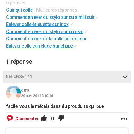
réponses
City break
Voyage de noces
Climat
Destinations
Voyage nature
Forum
+
PHOTO
Cuir qui colle
- Meilleures réponses
Comment enlever du stylo sur du simili cuir
✓
GUIDES D'ACHAT
Enlever colle étiquette sur inox
✓
Comment enlever du stylo sur du skaï
✓
BONS PLANS
Comment enlever de la colle sur un mur
CARTE DE VOEUX
Enlever colle carrelage sur chape
✓
Carte Bonne année
Carte Pâques
Carte de Noël
Carte Saint-Valentin
Carte d'anniversaire
DICTIONNAIRE
1 réponse
Biographies
Expressions
Dictionnaire
Citations
Proverbes
PROGRAMME TV
RÉPONSE 1 / 1
COPAINS D'AVANT
carla
Se connecter
Collèges
Universités
Service militaire
S'inscrire
Lycées
Primaires
Entreprises
Avis de recherche
AVIS DE DÉCÈS
26 nov. 2011 à 10:16
FORUM
facile ,vous le métais dans du prouduits qui pue
Lifestyle
Sport
Television
Cinema
Bricolage
Culture
Auto
Voyage
0
Commenter