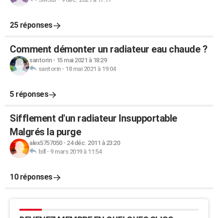
25 réponses
Comment démonter un radiateur eau chaude ?
santorin
-
15 mai 2021 à 18:29
santorin
-
18 mai 2021 à 19:04
5 réponses
Sifflement d'un radiateur Insupportable
Malgrés la purge
alex5757050
-
24 déc. 2011 à 23:20
bill
-
9 mars 2019 à 11:54
10 réponses