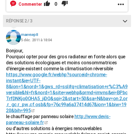
0
Commenter
RÉPONSE 2 / 3
maevsep8
5 déc. 2011 à 18:04
Bonjour,
Pourquoi opter pour des gros radiateur en fonte alors que
des solutions écologiques et moins consommatrices
d'énergie existent comme la climatisation réversible
https://www.google.fr/webhp?sourceid=chrome-
instant&ie=UTF-
8&ion=1&nord=1&gws_rd=ssl#q=climatisation+r%C3%A9
versible&hl=fr&nord=1&site=webhp&prmd=imvns&ei=BPbc
TrfDNKjo0QHA5_jiDQ&sqi=2&start=50&sa=N&bav=on.2,or
.r_gc.r_pw.,cf.osb&fp=76c99a6a37414d67&ion=1&biw=19
20&bih=995
le chauffage par panneau solaire
http://www.devis-
panneau-solaire.fr
ou d'autres solutions à énergies renouvelables