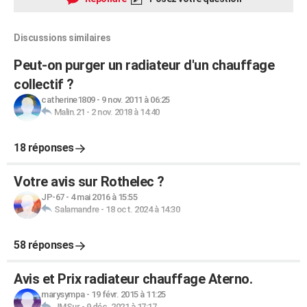
Discussions similaires
Peut-on purger un radiateur d'un chauffage
collectif ?
catherine1809
-
9 nov. 2011 à 06:25
Malin.21
-
2 nov. 2018 à 14:40
18 réponses
Votre avis sur Rothelec ?
JP-67
-
4 mai 2016 à 15:55
Salamandre
-
18 oct. 2024 à 14:30
58 réponses
Avis et Prix radiateur chauffage Aterno.
marysympa
-
19 févr. 2015 à 11:25
JMSur
-
9 déc. 2021 à 17:17