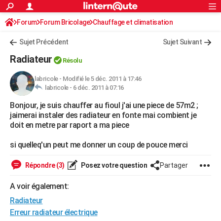
ACTUALITÉS
Forum
Forum Bricolage
Connexion
Chauffage et climatisation
S'inscrire
Rechercher
Société
Education
Villes
Politique
Faits Divers
Monde
+
SPORT
Sujet Précédent
Sujet Suivant
Football
Cyclisme
Forum
Coupe du monde 2026
Tennis
Rugby
CULTURE
Radiateur
Résolu
TNT
Cinéma
Musique
Programme TV
Streaming
Sorties cinéma
+
FINANCE
labricole
-
Modifié le 5 déc. 2011 à 17:46
labricole -
6 déc. 2011 à 07:16
Impôts
Immobilier
Banque
Crédit
Retraite
Epargne
Risques naturels par ville
Assurance
AUTO
Bonjour, je suis chauffer au fioul j'ai une piece de 57m2 ;
Réserver un essai
Berlines
Forum auto
Essais
Citadines
SUV
+
HIGH-TECH
jaimerai instaler des radiateur en fonte mai combient je
doit en metre par raport a ma piece
Meilleur smartphone
Ordinateurs
Guide high-tech
Mobiles
Internet
Jeux vidéo
+
BRICOLAGE
si quelleq'un peut me donner un coup de pouce merci
Aménagement intérieur
Cuisine
Jardinage
+
Forum
Extérieur
Salle de bains
Rangement
WEEK-END
Répondre (3)
Posez votre question
Partager
Escapades
Expositions
Week-end nature
Guides de France
Patrimoine
Musées
+
LIFESTYLE
A voir également:
Bien-être
Mode
+
Art de vivre
Loisirs
Modes de vie
SANTE
Radiateur
Guide de la santé
Médicaments
+
Alimentation
Maladies
Sommeil
Erreur radiateur électrique
VOYAGE