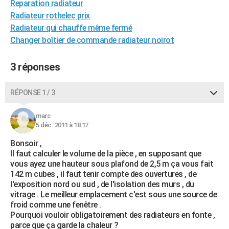
Reparation radiateur
City break
Voyage de noces
Climat
Destinations
Voyage nature
Forum
+
PHOTO
Radiateur rothelec prix
Radiateur qui chauffe même fermé
GUIDES D'ACHAT
Changer boîtier de commande radiateur noirot
BONS PLANS
3 réponses
CARTE DE VOEUX
Carte Bonne année
Carte Pâques
Carte de Noël
Carte Saint-Valentin
Carte d'anniversaire
RÉPONSE 1 / 3
DICTIONNAIRE
Biographies
Expressions
Dictionnaire
Citations
Proverbes
PROGRAMME TV
marc
5 déc. 2011 à 18:17
COPAINS D'AVANT
Bonsoir ,
Il faut calculer le volume de la pièce , en supposant que
Se connecter
Collèges
Universités
Service militaire
S'inscrire
Lycées
Primaires
Entreprises
Avis de recherche
AVIS DE DÉCÈS
vous ayez une hauteur sous plafond de 2,5 m ça vous fait
142 m cubes , il faut tenir compte des ouvertures , de
FORUM
l'exposition nord ou sud , de l'isolation des murs , du
vitrage . Le meilleur emplacement c'est sous une source de
Lifestyle
Sport
Television
Cinema
Bricolage
Culture
Auto
Voyage
froid comme une fenêtre .
Pourquoi vouloir obligatoirement des radiateurs en fonte ,
parce que ça garde la chaleur ?