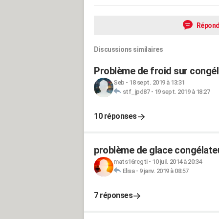
Répond
Discussions similaires
Problème de froid sur congél
Seb
-
18 sept. 2019 à 13:31
stf_jpd87
-
19 sept. 2019 à 18:27
10 réponses
problème de glace congélat
mats16rcgti
-
10 juil. 2014 à 20:34
Elisa
-
9 janv. 2019 à 08:57
7 réponses