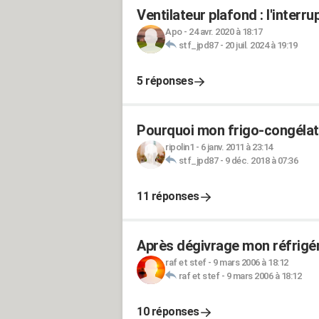
Ventilateur plafond : l'interr
Apo
-
24 avr. 2020 à 18:17
stf_jpd87
-
20 juil. 2024 à 19:19
5 réponses
Pourquoi mon frigo-congélat
ripolin1
-
6 janv. 2011 à 23:14
stf_jpd87
-
9 déc. 2018 à 07:36
11 réponses
Après dégivrage mon réfrigéra
raf et stef
-
9 mars 2006 à 18:12
raf et stef
-
9 mars 2006 à 18:12
10 réponses