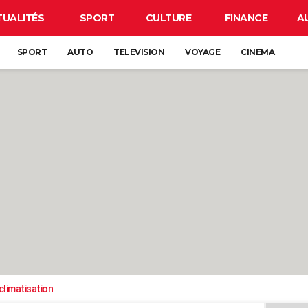
TUALITÉS
SPORT
CULTURE
FINANCE
A
SPORT
AUTO
TELEVISION
VOYAGE
CINEMA
climatisation