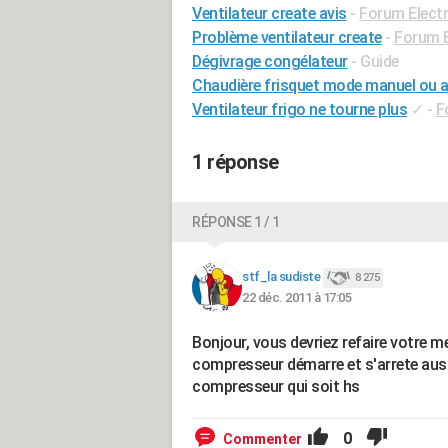
Ventilateur create avis
-
Forum Elect
Problème ventilateur create
-
Forum E
Dégivrage congélateur
- Guide
Chaudière frisquet mode manuel ou 
Ventilateur frigo ne tourne plus
✓
-
F
1 réponse
RÉPONSE 1 / 1
stf_la sudiste
8 275
22 déc. 2011 à 17:05
Bonjour, vous devriez refaire votre me
compresseur démarre et s'arrete aussit
compresseur qui soit hs
0
Commenter