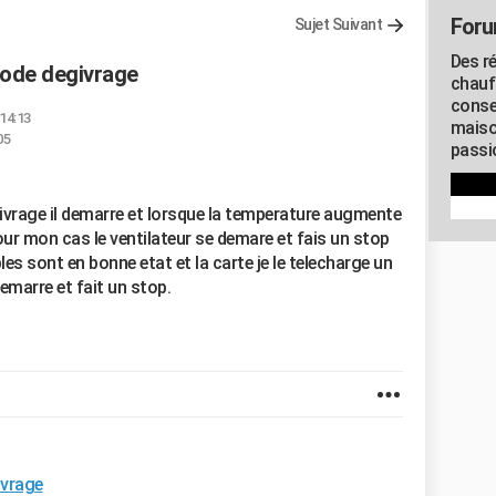
Foru
Sujet Suivant
Des r
mode degivrage
chauf
conse
 14:13
maiso
05
passio
ivrage il demarre et lorsque la temperature augmente
our mon cas le ventilateur se demare et fais un stop
les sont en bonne etat et la carte je le telecharge un
demarre et fait un stop.
ivrage