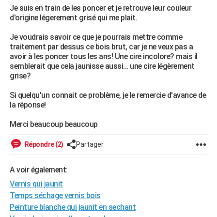
Je suis en train de les poncer et je retrouve leur couleur
City break
Voyage de noces
Climat
Destinations
Voyage nature
Forum
+
PHOTO
d'origine légerement grisé qui me plait.
GUIDES D'ACHAT
Je voudrais savoir ce que je pourrais mettre comme
traitement par dessus ce bois brut, car je ne veux pas a
BONS PLANS
avoir à les poncer tous les ans! Une cire incolore? mais il
semblerait que cela jaunisse aussi... une cire légèrement
CARTE DE VOEUX
grise?
Carte Bonne année
Carte Pâques
Carte de Noël
Carte Saint-Valentin
Carte d'anniversaire
DICTIONNAIRE
Si quelqu'un connait ce problème, je le remercie d'avance de
la réponse!
Biographies
Expressions
Dictionnaire
Citations
Proverbes
PROGRAMME TV
Merci beaucoup beaucoup
COPAINS D'AVANT
Répondre (2)
Partager
Se connecter
Collèges
Universités
Service militaire
S'inscrire
Lycées
Primaires
Entreprises
Avis de recherche
AVIS DE DÉCÈS
FORUM
A voir également:
Vernis qui jaunit
Lifestyle
Sport
Television
Cinema
Bricolage
Culture
Auto
Voyage
Temps séchage vernis bois
Peinture blanche qui jaunit en sechant