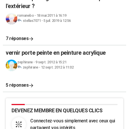
l'extérieur ?
romanebo
-
18 mai 2011 à 16:19
stellas7071
-
5 juil. 2019 à 12:56
7 réponses
vernir porte peinte en peinture acrylique
zephirane
-
9 sept. 2012 à 15:21
zephirane
-
12 sept. 2012 à 11:02
5 réponses
DEVENEZ MEMBRE EN QUELQUES CLICS
Connectez-vous simplement avec ceux qui
partagent vos intérêts