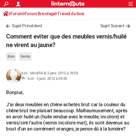
ACTUALITÉS
Forum
Forum Bricolage
Connexion
Travail du bois
S'inscrire
Rechercher
Société
Education
Villes
Politique
Faits Divers
Monde
+
SPORT
Sujet Précédent
Sujet Suivant
Football
Cyclisme
Forum
Coupe du monde 2026
Tennis
Rugby
CULTURE
Comment eviter que des meubles vernis/huilé
TNT
Cinéma
Musique
Programme TV
Streaming
Sorties cinéma
+
ne virent au jaune?
FINANCE
Impôts
Immobilier
Banque
Crédit
Retraite
Epargne
Risques naturels par ville
Assurance
AUTO
Bois
Vernis
Réserver un essai
Berlines
Forum auto
Essais
Citadines
SUV
+
HIGH-TECH
bzii
-
Modifié le 2 janv. 2012 à 18:58
bzii -
3 janv. 2012 à 09:30
Meilleur smartphone
Ordinateurs
Guide high-tech
Mobiles
Internet
Jeux vidéo
+
BRICOLAGE
Bonjour,
Aménagement intérieur
Cuisine
Jardinage
+
Forum
Extérieur
Salle de bains
Rangement
WEEK-END
J'ai deux meubles en chêne achetés brut car la couleur du
Escapades
Expositions
Week-end nature
Guides de France
Patrimoine
Musées
+
LIFESTYLE
chêne brut me plaisait beaucoup. Malheureusement, après
en avoir huilé un (huile vendue avec le meuble, incolore) et
Bien-être
Mode
+
Art de vivre
Loisirs
Modes de vie
SANTE
vernis/ciré l'autre (vernis incolore mat), ils sont devenus au
bout d'un an carrément oranges, je pense dû à la lumière?
Guide de la santé
Médicaments
+
Alimentation
Maladies
Sommeil
VOYAGE