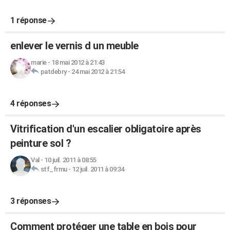
1 réponse
enlever le vernis d un meuble
marie
-
18 mai 2012 à 21:43
patdebry
-
24 mai 2012 à 21:54
4 réponses
Vitrification d'un escalier obligatoire après
peinture sol ?
Val
-
10 juil. 2011 à 08:55
stf_frmu
-
12 juil. 2011 à 09:34
3 réponses
Comment protéger une table en bois pour