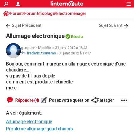
ACTUALITÉS
Forum
Forum Bricolage
Connexion
Electroménager
S'inscrire
Rechercher
Société
Education
Villes
Politique
Faits Divers
Monde
+
SPORT
Sujet Précédent
Sujet Suivant
Football
Cyclisme
Forum
Coupe du monde 2026
Tennis
Rugby
CULTURE
Allumage electronique
Résolu
TNT
Cinéma
Musique
Programme TV
Streaming
Sorties cinéma
+
FINANCE
gueguen
-
Modifié le 31 janv. 2012 à 16:43
frederic.touyeras
-
31 janv. 2012 à 17:17
Impôts
Immobilier
Banque
Crédit
Retraite
Epargne
Risques naturels par ville
Assurance
AUTO
Bonjour, comment marcue un allumage electronique d'une
Réserver un essai
Berlines
Forum auto
Essais
Citadines
SUV
+
HIGH-TECH
chaudiere...
y'a pas de fil, pas de pile
Meilleur smartphone
Ordinateurs
Guide high-tech
Mobiles
Internet
Jeux vidéo
+
BRICOLAGE
comment est produite l'étincelle
merci
Aménagement intérieur
Cuisine
Jardinage
+
Forum
Extérieur
Salle de bains
Rangement
WEEK-END
Répondre (4)
Posez votre question
Partager
Escapades
Expositions
Week-end nature
Guides de France
Patrimoine
Musées
+
LIFESTYLE
A voir également:
Bien-être
Mode
+
Art de vivre
Loisirs
Modes de vie
SANTE
Allumage electronique
Guide de la santé
Médicaments
+
Alimentation
Maladies
Sommeil
Probleme allumage quad chinois
VOYAGE