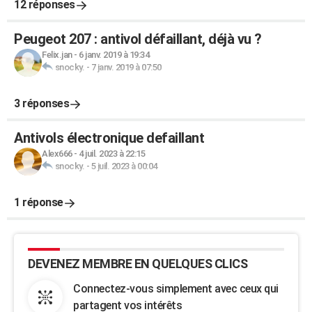
12 réponses
Peugeot 207 : antivol défaillant, déjà vu ?
Felix.jan
-
6 janv. 2019 à 19:34
snocky.
-
7 janv. 2019 à 07:50
3 réponses
Antivols électronique defaillant
Alex666
-
4 juil. 2023 à 22:15
snocky.
-
5 juil. 2023 à 00:04
1 réponse
DEVENEZ MEMBRE EN QUELQUES CLICS
Connectez-vous simplement avec ceux qui
partagent vos intérêts