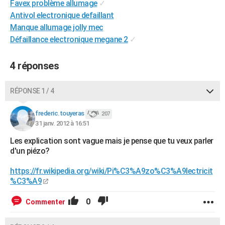
Favex problème allumage
✓
City break
Voyage de noces
Climat
Destinations
Voyage nature
Forum
+
PHOTO
Antivol electronique defaillant
Manque allumage jolly mec
GUIDES D'ACHAT
Défaillance electronique megane 2
✓
BONS PLANS
4 réponses
CARTE DE VOEUX
Carte Bonne année
Carte Pâques
Carte de Noël
Carte Saint-Valentin
Carte d'anniversaire
RÉPONSE 1 / 4
DICTIONNAIRE
Biographies
Expressions
Dictionnaire
Citations
Proverbes
frederic.touyeras
PROGRAMME TV
207
31 janv. 2012 à 16:51
COPAINS D'AVANT
Les explication sont vague mais je pense que tu veux parler
d'un piézo?
Se connecter
Collèges
Universités
Service militaire
S'inscrire
Lycées
Primaires
Entreprises
Avis de recherche
AVIS DE DÉCÈS
https://fr.wikipedia.org/wiki/Pi%C3%A9zo%C3%A9lectricit
FORUM
%C3%A9
Lifestyle
Sport
Television
Cinema
Bricolage
Culture
Auto
Voyage
0
Commenter