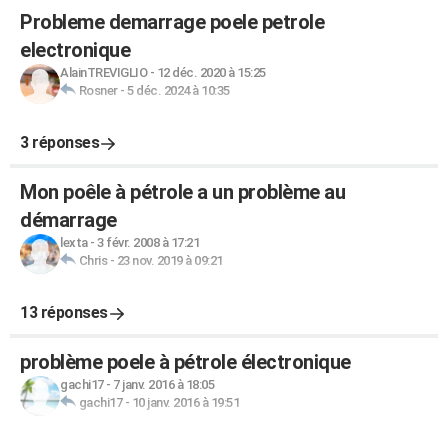
Probleme demarrage poele petrole
electronique
AlainTREVIGLIO
-
12 déc. 2020 à 15:25
Rosner
-
5 déc. 2024 à 10:35
3 réponses
Mon poêle à pétrole a un problème au
démarrage
lexta
-
3 févr. 2008 à 17:21
Chris
-
23 nov. 2019 à 09:21
13 réponses
problème poele à pétrole électronique
gachi17
-
7 janv. 2016 à 18:05
gachi17
-
10 janv. 2016 à 19:51