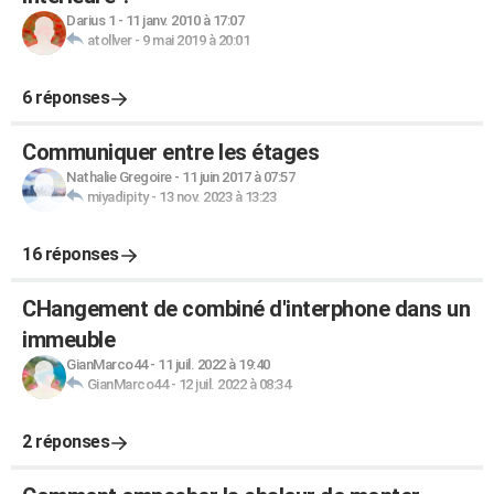
Darius 1
-
11 janv. 2010 à 17:07
atollver
-
9 mai 2019 à 20:01
6 réponses
Communiquer entre les étages
Nathalie Gregoire
-
11 juin 2017 à 07:57
miyadipity
-
13 nov. 2023 à 13:23
16 réponses
CHangement de combiné d'interphone dans un
immeuble
GianMarco44
-
11 juil. 2022 à 19:40
GianMarco44
-
12 juil. 2022 à 08:34
2 réponses