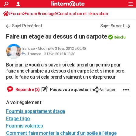
ACTUALITÉS
Forum
Forum Bricolage
Connexion
Construction et rénovation
S'inscrire
Rechercher
Société
Education
Villes
Politique
Faits Divers
Monde
+
SPORT
Sujet Précédent
Sujet Suivant
Football
Cyclisme
Forum
Coupe du monde 2026
Tennis
Rugby
CULTURE
Faire un etage au dessus d un carpote
Résolu
TNT
Cinéma
Musique
Programme TV
Streaming
Sorties cinéma
+
FINANCE
francce
-
Modifié le 3 févr. 2012 à 00:45
francce -
3 févr. 2012 à 18:38
Impôts
Immobilier
Banque
Crédit
Retraite
Epargne
Risques naturels par ville
Assurance
AUTO
Bonjour, je voudrais savoir si cela prend un permis pour
Réserver un essai
Berlines
Forum auto
Essais
Citadines
SUV
+
HIGH-TECH
faire une chambre au dessus d un carpote et si mon pere
peu le faire ou si cela prend vraiment un entrepreneur
Meilleur smartphone
Ordinateurs
Guide high-tech
Mobiles
Internet
Jeux vidéo
+
BRICOLAGE
Répondre (2)
Posez votre question
Partager
Aménagement intérieur
Cuisine
Jardinage
+
Forum
Extérieur
Salle de bains
Rangement
WEEK-END
A voir également:
Escapades
Expositions
Week-end nature
Guides de France
Patrimoine
Musées
+
LIFESTYLE
Fourmis appartement étage
Bien-être
Mode
+
Art de vivre
Loisirs
Modes de vie
Etage frigo
SANTE
Fourmis volantes
Guide de la santé
Médicaments
+
Alimentation
Maladies
Sommeil
VOYAGE
Comment faire monter la chaleur d'un poêle à l'étage