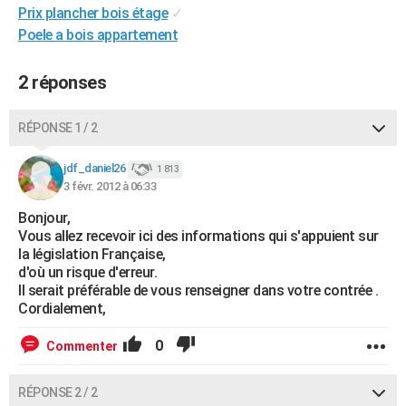
Prix plancher bois étage
✓
City break
Voyage de noces
Climat
Destinations
Voyage nature
Forum
+
PHOTO
Poele a bois appartement
GUIDES D'ACHAT
2 réponses
BONS PLANS
RÉPONSE 1 / 2
CARTE DE VOEUX
Carte Bonne année
Carte Pâques
Carte de Noël
Carte Saint-Valentin
Carte d'anniversaire
DICTIONNAIRE
jdf_daniel26
1 813
3 févr. 2012 à 06:33
Biographies
Expressions
Dictionnaire
Citations
Proverbes
PROGRAMME TV
Bonjour,
Vous allez recevoir ici des informations qui s'appuient sur
COPAINS D'AVANT
la législation Française,
d'où un risque d'erreur.
Se connecter
Collèges
Universités
Service militaire
S'inscrire
Lycées
Primaires
Entreprises
Avis de recherche
AVIS DE DÉCÈS
Il serait préférable de vous renseigner dans votre contrée .
Cordialement,
FORUM
0
Commenter
Lifestyle
Sport
Television
Cinema
Bricolage
Culture
Auto
Voyage
RÉPONSE 2 / 2