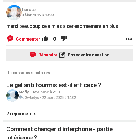
francce
3 févr. 2012 à 18:38
merci beaucoup cela m as aider enormement ah plus
0
Commenter
Répondre
Posez votre question
Discussions similaires
Le gel anti fourmis est-il efficace ?
Mcfly
-
8 avr. 2022 à 21:05
Gwladys
-
22 août 2025 à 14:02
2 réponses
Comment changer d'interphone - partie
intérieure ?