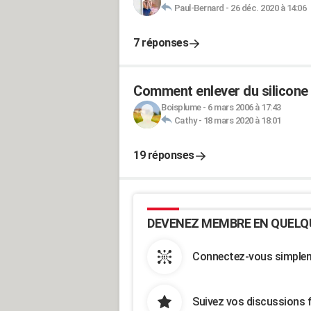
Paul-Bernard
-
26 déc. 2020 à 14:06
7 réponses
Comment enlever du silicone
Boisplume
-
6 mars 2006 à 17:43
Cathy
-
18 mars 2020 à 18:01
19 réponses
DEVENEZ MEMBRE EN QUELQ
Connectez-vous simpleme
Suivez vos discussions 