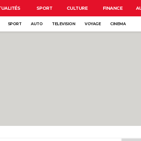
TUALITÉS
SPORT
CULTURE
FINANCE
A
SPORT
AUTO
TELEVISION
VOYAGE
CINEMA