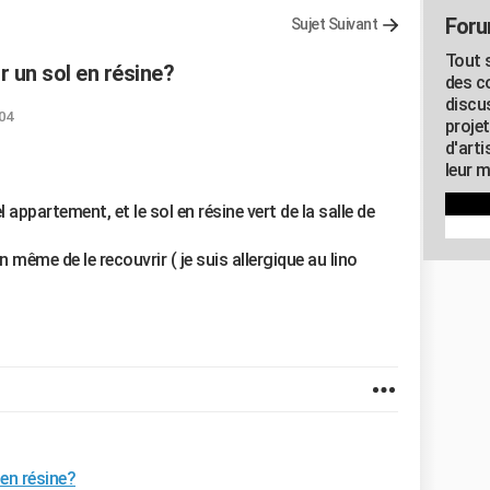
Foru
Sujet Suivant
Tout s
 un sol en résine?
des c
discu
:04
proje
d'art
leur m
appartement, et le sol en résine vert de la salle de
en même de le recouvrir ( je suis allergique au lino
!
en résine?