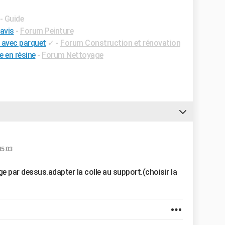
- Guide
avis
-
Forum Peinture
 avec parquet
✓
-
Forum Construction et rénovation
e en résine
-
Forum Nettoyage
15:03
ge par dessus.adapter la colle au support.(choisir la