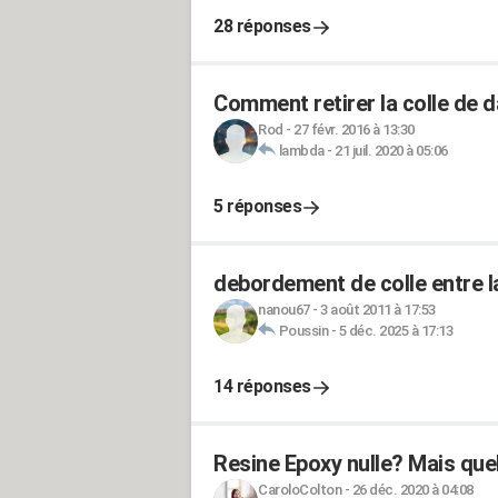
28 réponses
Comment retirer la colle de d
Rod
-
27 févr. 2016 à 13:30
lambda
-
21 juil. 2020 à 05:06
5 réponses
debordement de colle entre l
nanou67
-
3 août 2011 à 17:53
Poussin
-
5 déc. 2025 à 17:13
14 réponses
Resine Epoxy nulle? Mais quel
CaroloColton
-
26 déc. 2020 à 04:08