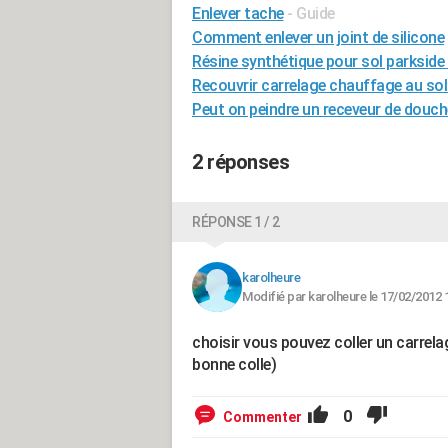
Enlever tache
- Guide
Comment enlever un joint de silicone
Résine synthétique pour sol parkside 
Recouvrir carrelage chauffage au sol
Peut on peindre un receveur de douch
2 réponses
RÉPONSE 1 / 2
karolheure
Modifié par karolheure le 17/02/2012 
choisir vous pouvez coller un carrela
bonne colle)
0
Commenter