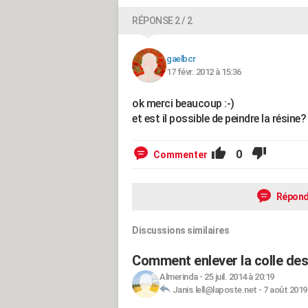
RÉPONSE 2 / 2
gaelbcr
17 févr. 2012 à 15:36
ok merci beaucoup :-)
et est il possible de peindre la résine?
0
Commenter
Répond
Discussions similaires
Comment enlever la colle des 
Almerinda
-
25 juil. 2014 à 20:19
Janis.lell@laposte.net
-
7 août 2019