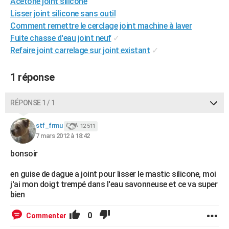
Acetone joint silicone
City break
Voyage de noces
Climat
Destinations
Voyage nature
Forum
+
PHOTO
Lisser joint silicone sans outil
Comment remettre le cerclage joint machine à laver
GUIDES D'ACHAT
Fuite chasse d'eau joint neuf
✓
Refaire joint carrelage sur joint existant
✓
BONS PLANS
CARTE DE VOEUX
1 réponse
Carte Bonne année
Carte Pâques
Carte de Noël
Carte Saint-Valentin
Carte d'anniversaire
DICTIONNAIRE
RÉPONSE 1 / 1
Biographies
Expressions
Dictionnaire
Citations
Proverbes
PROGRAMME TV
stf_frmu
12 511
7 mars 2012 à 18:42
COPAINS D'AVANT
bonsoir
Se connecter
Collèges
Universités
Service militaire
S'inscrire
Lycées
Primaires
Entreprises
Avis de recherche
AVIS DE DÉCÈS
en guise de dague a joint pour lisser le mastic silicone, moi
FORUM
j'ai mon doigt trempé dans l'eau savonneuse et ce va super
bien
Lifestyle
Sport
Television
Cinema
Bricolage
Culture
Auto
Voyage
0
Commenter