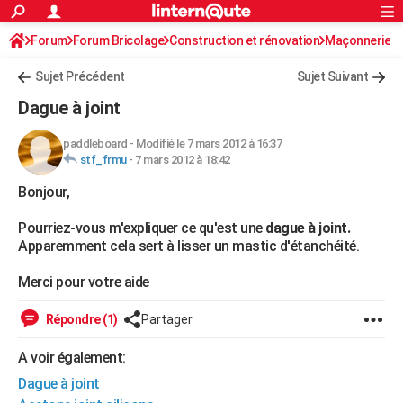
ACTUALITÉS
Forum
Forum Bricolage
Connexion
Construction et rénovation
S'inscrire
Maçonnerie
Rechercher
Société
Education
Villes
Politique
Faits Divers
Monde
+
SPORT
Sujet Précédent
Sujet Suivant
Football
Cyclisme
Forum
Coupe du monde 2026
Tennis
Rugby
CULTURE
Dague à joint
TNT
Cinéma
Musique
Programme TV
Streaming
Sorties cinéma
+
FINANCE
paddleboard
-
Modifié le 7 mars 2012 à 16:37
stf_frmu
-
7 mars 2012 à 18:42
Impôts
Immobilier
Banque
Crédit
Retraite
Epargne
Risques naturels par ville
Assurance
AUTO
Bonjour,
Réserver un essai
Berlines
Forum auto
Essais
Citadines
SUV
+
HIGH-TECH
Pourriez-vous m'expliquer ce qu'est une
dague à joint.
Meilleur smartphone
Ordinateurs
Guide high-tech
Mobiles
Internet
Jeux vidéo
+
BRICOLAGE
Apparemment cela sert à lisser un mastic d'étanchéité.
Aménagement intérieur
Cuisine
Jardinage
+
Forum
Extérieur
Salle de bains
Rangement
WEEK-END
Merci pour votre aide
Escapades
Expositions
Week-end nature
Guides de France
Patrimoine
Musées
+
LIFESTYLE
Répondre (1)
Partager
Bien-être
Mode
+
Art de vivre
Loisirs
Modes de vie
SANTE
A voir également:
Dague à joint
Guide de la santé
Médicaments
+
Alimentation
Maladies
Sommeil
VOYAGE