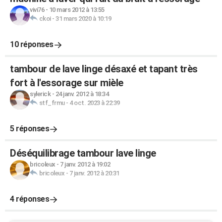
vivi76
-
10 mars 2012 à 13:55
ckoi
-
31 mars 2020 à 10:19
10 réponses
tambour de lave linge désaxé et tapant très
fort à l'essorage sur mièle
sylerick
-
24 janv. 2012 à 18:34
stf_frmu
-
4 oct. 2023 à 22:39
5 réponses
Déséquilibrage tambour lave linge
bricoleux
-
7 janv. 2012 à 19:02
bricoleux
-
7 janv. 2012 à 20:31
4 réponses