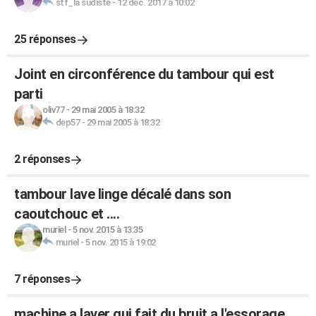
stf_la sudiste
-
12 déc. 2017 à 10:02
25 réponses
Joint en circonférence du tambour qui est
parti
oliv77
-
29 mai 2005 à 18:32
dep57
-
29 mai 2005 à 18:32
2 réponses
tambour lave linge décalé dans son
caoutchouc et ....
muriel
-
5 nov. 2015 à 13:35
muriel
-
5 nov. 2015 à 19:02
7 réponses
machine a laver qui fait du bruit a l'essorage