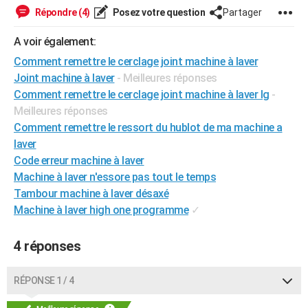
Répondre (4)
Posez votre question
Partager
City break
Voyage de noces
Climat
Destinations
Voyage nature
Forum
+
PHOTO
A voir également:
GUIDES D'ACHAT
Comment remettre le cerclage joint machine à laver
BONS PLANS
Joint machine à laver
- Meilleures réponses
Comment remettre le cerclage joint machine à laver lg
-
CARTE DE VOEUX
Meilleures réponses
Carte Bonne année
Carte Pâques
Carte de Noël
Carte Saint-Valentin
Carte d'anniversaire
Comment remettre le ressort du hublot de ma machine a
DICTIONNAIRE
laver
Biographies
Expressions
Dictionnaire
Citations
Proverbes
PROGRAMME TV
Code erreur machine à laver
Machine à laver n'essore pas tout le temps
COPAINS D'AVANT
Tambour machine à laver désaxé
Se connecter
Collèges
Universités
Service militaire
S'inscrire
Lycées
Primaires
Entreprises
Avis de recherche
Machine à laver high one programme
✓
AVIS DE DÉCÈS
FORUM
4 réponses
Lifestyle
Sport
Television
Cinema
Bricolage
Culture
Auto
Voyage
RÉPONSE 1 / 4