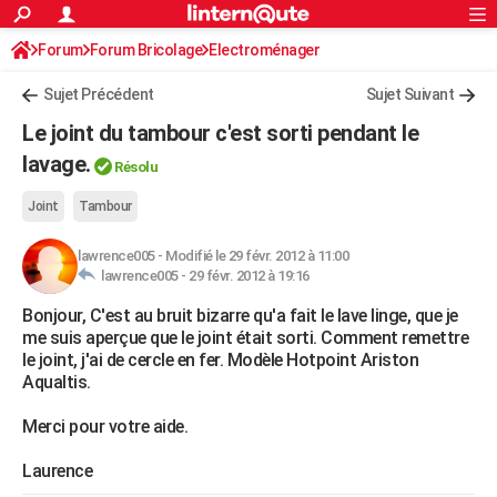
ACTUALITÉS
Forum
Forum Bricolage
Connexion
Electroménager
S'inscrire
Rechercher
Société
Education
Villes
Politique
Faits Divers
Monde
+
SPORT
Sujet Précédent
Sujet Suivant
Football
Cyclisme
Forum
Coupe du monde 2026
Tennis
Rugby
CULTURE
Le joint du tambour c'est sorti pendant le
TNT
Cinéma
Musique
Programme TV
Streaming
Sorties cinéma
+
lavage.
FINANCE
Résolu
Impôts
Immobilier
Banque
Crédit
Retraite
Epargne
Risques naturels par ville
Assurance
AUTO
Joint
Tambour
Réserver un essai
Berlines
Forum auto
Essais
Citadines
SUV
+
HIGH-TECH
lawrence005
-
Modifié le 29 févr. 2012 à 11:00
lawrence005 -
29 févr. 2012 à 19:16
Meilleur smartphone
Ordinateurs
Guide high-tech
Mobiles
Internet
Jeux vidéo
+
BRICOLAGE
Bonjour, C'est au bruit bizarre qu'a fait le lave linge, que je
me suis aperçue que le joint était sorti. Comment remettre
Aménagement intérieur
Cuisine
Jardinage
+
Forum
Extérieur
Salle de bains
Rangement
WEEK-END
le joint, j'ai de cercle en fer. Modèle Hotpoint Ariston
Aqualtis.
Escapades
Expositions
Week-end nature
Guides de France
Patrimoine
Musées
+
LIFESTYLE
Merci pour votre aide.
Bien-être
Mode
+
Art de vivre
Loisirs
Modes de vie
SANTE
Laurence
Guide de la santé
Médicaments
+
Alimentation
Maladies
Sommeil
VOYAGE