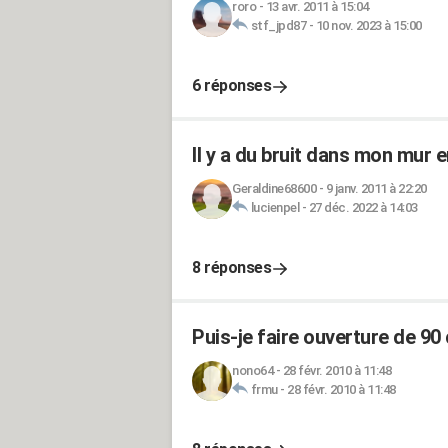
roro
-
13 avr. 2011 à 15:04
stf_jpd87
-
10 nov. 2023 à 15:00
6 réponses
Il y a du bruit dans mon mur e
Geraldine68600
-
9 janv. 2011 à 22:20
lucienpel
-
27 déc. 2022 à 14:03
8 réponses
Puis-je faire ouverture de 9
nono64
-
28 févr. 2010 à 11:48
frmu
-
28 févr. 2010 à 11:48