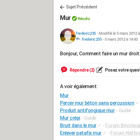
Sujet Précédent
Mur
Résolu
frederic235
-
Modifié le 5 mars 2012 à
frederic235
-
5 mars 2012 à 14:43
Bonjour, Comment faire un mur droit 
Répondre (2)
Posez votre ques
A voir également:
Mur
Percer mur béton sans percussion
✓
Produit antifongique mur
- Guide
Mur crépi
- Guide
Bruit dans le mur
✓
-
Forum Bricolage
Enlever patafix mur
✓
-
Forum Netto