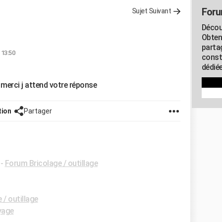
Foru
Sujet Suivant
Décou
Obten
parta
 13:50
const
dédiée
merci j attend votre réponse
tion
Partager
-
Forum Bricolage / outillage
 / outillage
yage