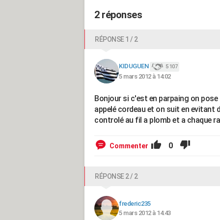
2 réponses
RÉPONSE 1 / 2
KIDUGUEN
5 107
5 mars 2012 à 14:02
Bonjour si c'est en parpaing on pose 
appelé cordeau et on suit en evitant
controlé au fil a plomb et a chaque ra
0
Commenter
RÉPONSE 2 / 2
frederic235
5 mars 2012 à 14:43