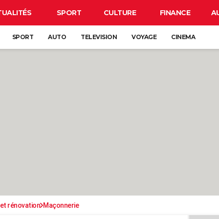
TUALITÉS
SPORT
CULTURE
FINANCE
A
SPORT
AUTO
TELEVISION
VOYAGE
CINEMA
et rénovation
Maçonnerie