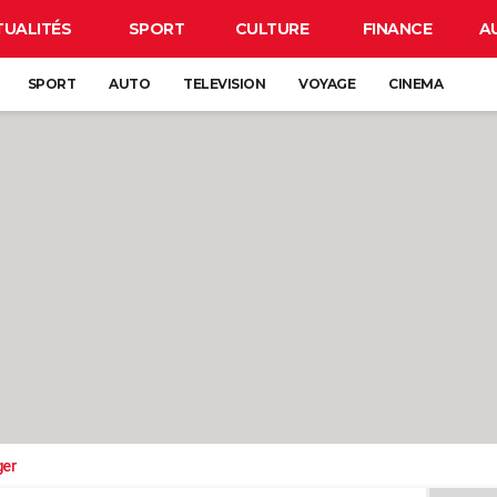
TUALITÉS
SPORT
CULTURE
FINANCE
A
SPORT
AUTO
TELEVISION
VOYAGE
CINEMA
ger