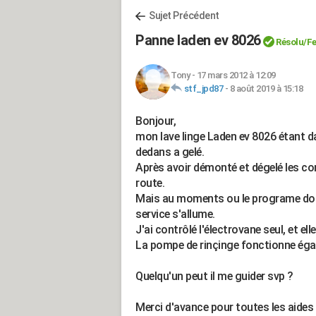
Sujet Précédent
Panne laden ev 8026
Résolu
/F
Tony
-
17 mars 2012 à 12:09
stf_jpd87
-
8 août 2019 à 15:18
Bonjour,
mon lave linge Laden ev 8026 étant dan
dedans a gelé.
Après avoir démonté et dégelé les cond
route.
Mais au moments ou le programe doit fa
service s'allume.
J'ai contrôlé l'électrovane seul, et el
La pompe de rinçinge fonctionne éga
Quelqu'un peut il me guider svp ?
Merci d'avance pour toutes les aides