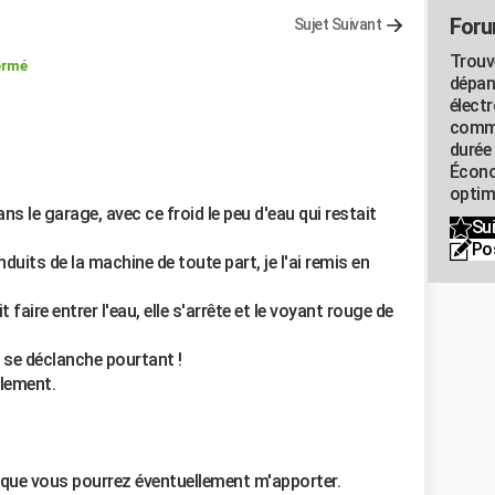
Foru
Sujet Suivant
Trouv
ermé
dépan
élect
commu
durée
Écono
optimi
s le garage, avec ce froid le peu d'eau qui restait
Sui
Po
uits de la machine de toute part, je l'ai remis en
ire entrer l'eau, elle s'arrête et le voyant rouge de
le se déclanche pourtant !
lement.
 que vous pourrez éventuellement m'apporter.