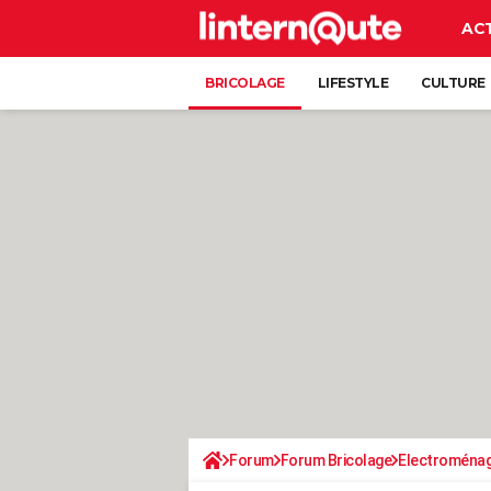
AC
BRICOLAGE
LIFESTYLE
CULTURE
Forum
Forum Bricolage
Electroména