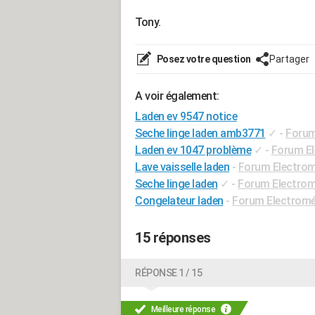
Tony.
Posez votre question
Partager
A voir également:
Laden ev 9547 notice
Seche linge laden amb3771
✓
-
Forum
Laden ev 1047 problème
✓
-
Forum E
Lave vaisselle laden
-
Forum Electro
Seche linge laden
✓
-
Forum Electro
Congelateur laden
-
Forum Electrom
15 réponses
RÉPONSE 1 / 15
Meilleure réponse