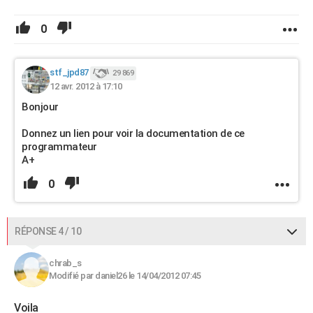
0
stf_jpd87
29 869
12 avr. 2012 à 17:10
Bonjour
Donnez un lien pour voir la documentation de ce
programmateur
A+
0
RÉPONSE 4 / 10
chrab_s
Modifié par daniel26 le 14/04/2012 07:45
Voila