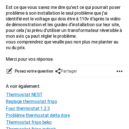
City break
Voyage de noces
Climat
Destinations
Voyage nature
Forum
+
Est ce que vous savez me dire qu'est ce qui pourrait poser
PHOTO
problème à son installation le seul problème que j'ai
identifié est le voltage qui dois être à 110v d'après la vidéo
GUIDES D'ACHAT
de démonstration et les guides d'installation sur leur site,
pour cela j'ai prévu d'utiliser un transformateur réversible à
BONS PLANS
mon avis ça peut régler le problème.
vous comprendrez que veuille pas non plus me planter au
CARTE DE VOEUX
vu du prix.
Carte Bonne année
Carte Pâques
Carte de Noël
Carte Saint-Valentin
Carte d'anniversaire
DICTIONNAIRE
Merci pour vos réponse.
Biographies
Expressions
Dictionnaire
Citations
Proverbes
PROGRAMME TV
Posez votre question
Partager
COPAINS D'AVANT
A voir également:
Se connecter
Collèges
Universités
Service militaire
S'inscrire
Lycées
Primaires
Entreprises
Avis de recherche
AVIS DE DÉCÈS
Thermostat NEST
FORUM
Reglage thermostat frigo
Four thermostat 1 2 3
Lifestyle
Sport
Television
Cinema
Bricolage
Culture
Auto
Voyage
Problème thermostat delta dore
Thermostat frigo beko