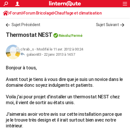
ACTUALITÉS
Forum
Forum Bricolage
Connexion
Chauffage et climatisation
S'inscrire
Rechercher
Société
Education
Villes
Politique
Faits Divers
Monde
+
SPORT
Sujet Précédent
Sujet Suivant
Football
Cyclisme
Forum
Coupe du monde 2026
Tennis
Rugby
CULTURE
Thermostat NEST
Résolu/Fermé
TNT
Cinéma
Musique
Programme TV
Streaming
Sorties cinéma
+
FINANCE
chrab_s
-
Modifié le 11 avr. 2012 à 00:24
Impôts
Immobilier
Banque
Crédit
Retraite
Epargne
Risques naturels par ville
Assurance
AUTO
galaon83 -
22 janv. 2013 à 14:57
Réserver un essai
Berlines
Forum auto
Essais
Citadines
SUV
+
HIGH-TECH
Bonjour à tous,
Meilleur smartphone
Ordinateurs
Guide high-tech
Mobiles
Internet
Jeux vidéo
+
BRICOLAGE
Avant tout je tiens à vous dire que je suis un novice dans le
domaine donc soyez indulgents et patients.
Aménagement intérieur
Cuisine
Jardinage
+
Forum
Extérieur
Salle de bains
Rangement
WEEK-END
Voila j'ai pour projet d'installer un thermostat NEST chez
Escapades
Expositions
Week-end nature
Guides de France
Patrimoine
Musées
+
LIFESTYLE
moi, il vient de sortir au états unis.
Bien-être
Mode
+
Art de vivre
Loisirs
Modes de vie
SANTE
J'aimerais avoir votre avis sur cette installation parce que
je le trouve très design et il irait surtout bien avec notre
Guide de la santé
Médicaments
+
Alimentation
Maladies
Sommeil
VOYAGE
intérieur.