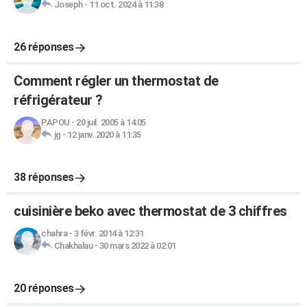
Joseph
-
11 oct. 2024 à 11:38
26 réponses
Comment régler un thermostat de
réfrigérateur ?
PAPOU
-
20 juil. 2005 à 14:05
jg
-
12 janv. 2020 à 11:35
38 réponses
cuisinière beko avec thermostat de 3 chiffres
chahra
-
3 févr. 2014 à 12:31
Chakhalau
-
30 mars 2022 à 02:01
20 réponses