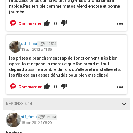
mauvaise prise qui ne valait rien;Prise à branchement
rapide.Pas terrible comme matos.Merci encore et bonne
journée
0
Commenter
stf_frmu
12 504
18 avr. 2012 à 11:35
les prises a branchement rapide fonctionnent très bien...
apres tout depend la marque que l'on prend et tout
depend aussi le nombre de fois qu'elle a été installée et si
les fils etaient assez dénudés pour bien etre clipsé
0
Commenter
RÉPONSE 4 / 4
stf_frmu
12 504
18 avr. 2012 à 08:29