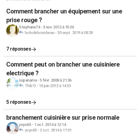
Comment brancher un équipement sur une
prise rouge ?
Stephane74
-
3 nov. 2012 à 15:36
bobolebonobeau
-
30 sept. 2019 à 08:28
7 réponses
Comment peut on brancher une cuisiniere
electrique ?
supanama
-
5 févr. 2008 à 21:36
Thib'O
-
18 juin 2012 à 14:33
5 réponses
branchement cuisinière sur prise normale
yoyo65
-
1 oct. 2014 à 12:14
yoyo65
-
2 oct. 2014 à 17:01