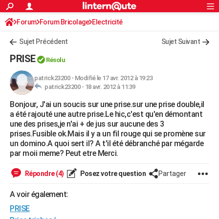
ACTUALITÉS
Forum
Forum Bricolage
Connexion
Electricité
S'inscrire
Rechercher
Société
Education
Villes
Politique
Faits Divers
Monde
+
SPORT
Sujet Précédent
Sujet Suivant
Football
Cyclisme
Forum
Coupe du monde 2026
Tennis
Rugby
CULTURE
PRISE
Résolu
TNT
Cinéma
Musique
Programme TV
Streaming
Sorties cinéma
+
FINANCE
patrick23200
-
Modifié le 17 avr. 2012 à 19:23
patrick23200 -
18 avr. 2012 à 11:39
Impôts
Immobilier
Banque
Crédit
Retraite
Epargne
Risques naturels par ville
Assurance
AUTO
Bonjour, J'ai un soucis sur une prise.sur une prise double,il
Réserver un essai
Berlines
Forum auto
Essais
Citadines
SUV
+
HIGH-TECH
a été rajouté une autre prise.Le hic,c'est qu'en démontant
une des prises,je n'ai + de jus sur aucune des 3
Meilleur smartphone
Ordinateurs
Guide high-tech
Mobiles
Internet
Jeux vidéo
+
BRICOLAGE
prises.Fusible ok.Mais il y a un fil rouge qui se promène sur
un domino.A quoi sert il? A t'il été débranché par mégarde
Aménagement intérieur
Cuisine
Jardinage
+
Forum
Extérieur
Salle de bains
Rangement
WEEK-END
par moii meme? Peut etre Merci.
Escapades
Expositions
Week-end nature
Guides de France
Patrimoine
Musées
+
LIFESTYLE
Répondre (4)
Posez votre question
Partager
Bien-être
Mode
+
Art de vivre
Loisirs
Modes de vie
SANTE
A voir également:
PRISE
Guide de la santé
Médicaments
+
Alimentation
Maladies
Sommeil
VOYAGE