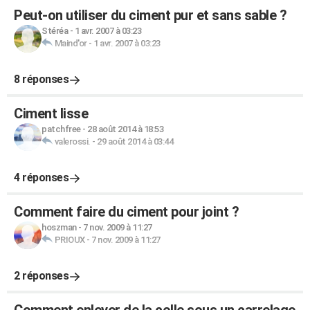
Peut-on utiliser du ciment pur et sans sable ?
Stéréa
-
1 avr. 2007 à 03:23
Maind'or
-
1 avr. 2007 à 03:23
8 réponses
Ciment lisse
patchfree
-
28 août 2014 à 18:53
valerossi.
-
29 août 2014 à 03:44
4 réponses
Comment faire du ciment pour joint ?
hoszman
-
7 nov. 2009 à 11:27
PRIOUX
-
7 nov. 2009 à 11:27
2 réponses