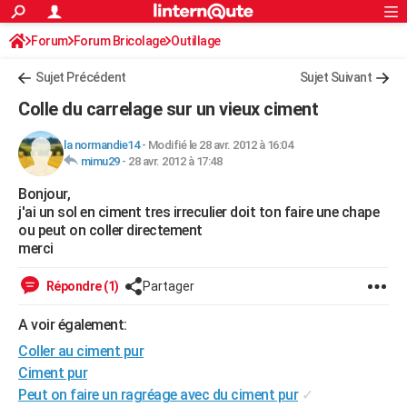
ACTUALITÉS
Forum
Forum Bricolage
Connexion
Outillage
S'inscrire
Rechercher
Société
Education
Villes
Politique
Faits Divers
Monde
+
SPORT
Sujet Précédent
Sujet Suivant
Football
Cyclisme
Forum
Coupe du monde 2026
Tennis
Rugby
CULTURE
Colle du carrelage sur un vieux ciment
TNT
Cinéma
Musique
Programme TV
Streaming
Sorties cinéma
+
FINANCE
la normandie14
-
Modifié le 28 avr. 2012 à 16:04
mimu29
-
28 avr. 2012 à 17:48
Impôts
Immobilier
Banque
Crédit
Retraite
Epargne
Risques naturels par ville
Assurance
AUTO
Bonjour,
Réserver un essai
Berlines
Forum auto
Essais
Citadines
SUV
+
HIGH-TECH
j'ai un sol en ciment tres irreculier doit ton faire une chape
ou peut on coller directement
Meilleur smartphone
Ordinateurs
Guide high-tech
Mobiles
Internet
Jeux vidéo
+
BRICOLAGE
merci
Aménagement intérieur
Cuisine
Jardinage
+
Forum
Extérieur
Salle de bains
Rangement
WEEK-END
Répondre (1)
Partager
Escapades
Expositions
Week-end nature
Guides de France
Patrimoine
Musées
+
LIFESTYLE
A voir également:
Coller au ciment pur
Bien-être
Mode
+
Art de vivre
Loisirs
Modes de vie
SANTE
Ciment pur
Guide de la santé
Médicaments
+
Alimentation
Maladies
Sommeil
VOYAGE
Peut on faire un ragréage avec du ciment pur
✓