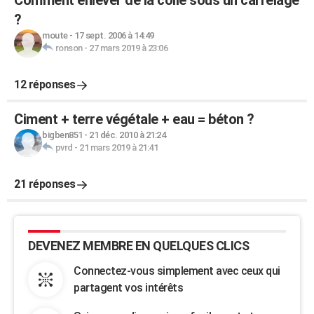
Comment enlever de la colle sous un carrelage
?
moute
-
17 sept. 2006 à 14:49
ronson
-
27 mars 2019 à 23:06
12 réponses
Ciment + terre végétale + eau = béton ?
bigben851
-
21 déc. 2010 à 21:24
pvrd
-
21 mars 2019 à 21:41
21 réponses
DEVENEZ MEMBRE EN QUELQUES CLICS
Connectez-vous simplement avec ceux qui
partagent vos intérêts