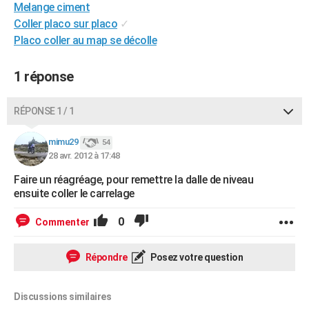
Melange ciment
City break
Voyage de noces
Climat
Destinations
Voyage nature
Forum
+
PHOTO
Coller placo sur placo
✓
Placo coller au map se décolle
GUIDES D'ACHAT
BONS PLANS
1 réponse
CARTE DE VOEUX
RÉPONSE 1 / 1
Carte Bonne année
Carte Pâques
Carte de Noël
Carte Saint-Valentin
Carte d'anniversaire
DICTIONNAIRE
mimu29
54
Biographies
Expressions
Dictionnaire
Citations
Proverbes
28 avr. 2012 à 17:48
PROGRAMME TV
Faire un réagréage, pour remettre la dalle de niveau
COPAINS D'AVANT
ensuite coller le carrelage
Se connecter
Collèges
Universités
Service militaire
S'inscrire
Lycées
Primaires
Entreprises
Avis de recherche
AVIS DE DÉCÈS
0
Commenter
FORUM
Répondre
Posez votre question
Lifestyle
Sport
Television
Cinema
Bricolage
Culture
Auto
Voyage
Discussions similaires