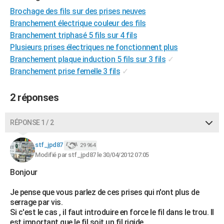
City break
Voyage de noces
Climat
Destinations
Voyage nature
Forum
+
Brochage des fils sur des prises neuves
PHOTO
Branchement électrique couleur des fils
GUIDES D'ACHAT
Branchement triphasé 5 fils sur 4 fils
Plusieurs prises électriques ne fonctionnent plus
BONS PLANS
Branchement plaque induction 5 fils sur 3 fils
✓
Branchement prise femelle 3 fils
✓
CARTE DE VOEUX
Carte Bonne année
Carte Pâques
Carte de Noël
Carte Saint-Valentin
Carte d'anniversaire
DICTIONNAIRE
2 réponses
Biographies
Expressions
Dictionnaire
Citations
Proverbes
PROGRAMME TV
RÉPONSE 1 / 2
COPAINS D'AVANT
stf_jpd87
29 964
Se connecter
Collèges
Universités
Service militaire
S'inscrire
Lycées
Primaires
Entreprises
Avis de recherche
AVIS DE DÉCÈS
Modifié par stf_jpd87 le 30/04/2012 07:05
Bonjour
FORUM
Je pense que vous parlez de ces prises qui n'ont plus de
Lifestyle
Sport
Television
Cinema
Bricolage
Culture
Auto
Voyage
serrage par vis.
Si c'est le cas , il faut introduire en force le fil dans le trou. Il
est important que le fil soit un fil rigide.