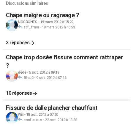
Discussions similaires
Chape maigre ou ragreage ?
NOSBONES
-
19 mars 2012 à 15:22
stf_frmu
-
19 mars 2012 à 16:53
3 réponses
Chape trop dosée fissure comment rattraper
?
dédé
-
5 oct. 2012 à 09:19
fillou2
-
9 oct. 2012 à 07:16
10 réponses
Fissure de dalle plancher chauffant
Will
-
18 oct. 2012 à 07:20
confusioux
-
22 oct. 2012 à 18:28