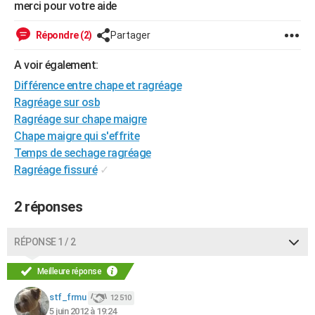
merci pour votre aide
City break
Voyage de noces
Climat
Destinations
Voyage nature
Forum
+
PHOTO
Répondre (2)
Partager
GUIDES D'ACHAT
A voir également:
BONS PLANS
Différence entre chape et ragréage
Ragréage sur osb
CARTE DE VOEUX
Ragréage sur chape maigre
Carte Bonne année
Carte Pâques
Carte de Noël
Carte Saint-Valentin
Carte d'anniversaire
DICTIONNAIRE
Chape maigre qui s'effrite
Temps de sechage ragréage
Biographies
Expressions
Dictionnaire
Citations
Proverbes
PROGRAMME TV
Ragréage fissuré
✓
COPAINS D'AVANT
2 réponses
Se connecter
Collèges
Universités
Service militaire
S'inscrire
Lycées
Primaires
Entreprises
Avis de recherche
AVIS DE DÉCÈS
RÉPONSE 1 / 2
FORUM
Lifestyle
Sport
Television
Cinema
Bricolage
Culture
Auto
Voyage
Meilleure réponse
stf_frmu
12 510
5 juin 2012 à 19:24