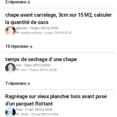
2 réponses
chape avant carrelage, 3cm sur 15 M2, calculer
la quantité de sacs
gilnours
-
19 janv. 2012 à 10:58
rendre-service
-
3 sept. 2015 à 21:47
10 réponses
temps de sechage d' une chape
moi
-
7 janv. 2012 à 23:56
moi
-
11 janv. 2012 à 22:40
7 réponses
Ragréage sur vieux plancher bois avant pose
d'un parquet flottant
Pam
-
17 avr. 2013 à 13:50
dodo
-
15 mai 2021 à 10:54