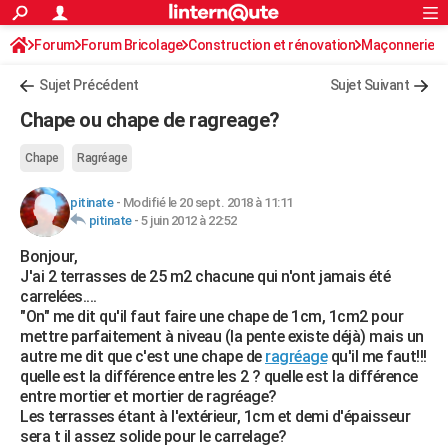
ACTUALITÉS
Forum
Forum Bricolage
Connexion
Construction et rénovation
S'inscrire
Maçonnerie
Rechercher
Société
Education
Villes
Politique
Faits Divers
Monde
+
SPORT
Sujet Précédent
Sujet Suivant
Football
Cyclisme
Forum
Coupe du monde 2026
Tennis
Rugby
CULTURE
Chape ou chape de ragreage?
TNT
Cinéma
Musique
Programme TV
Streaming
Sorties cinéma
+
FINANCE
Chape
Ragréage
Impôts
Immobilier
Banque
Crédit
Retraite
Epargne
Risques naturels par ville
Assurance
AUTO
pitinate
-
Modifié le 20 sept. 2018 à 11:11
pitinate
-
5 juin 2012 à 22:52
Réserver un essai
Berlines
Forum auto
Essais
Citadines
SUV
+
HIGH-TECH
Bonjour,
Meilleur smartphone
Ordinateurs
Guide high-tech
Mobiles
Internet
Jeux vidéo
+
BRICOLAGE
J'ai 2 terrasses de 25 m2 chacune qui n'ont jamais été
carrelées....
Aménagement intérieur
Cuisine
Jardinage
+
Forum
Extérieur
Salle de bains
Rangement
WEEK-END
"On" me dit qu'il faut faire une chape de 1cm, 1cm2 pour
mettre parfaitement à niveau (la pente existe déjà) mais un
Escapades
Expositions
Week-end nature
Guides de France
Patrimoine
Musées
+
LIFESTYLE
autre me dit que c'est une chape de
ragréage
qu'il me faut!!!
quelle est la différence entre les 2 ? quelle est la différence
Bien-être
Mode
+
Art de vivre
Loisirs
Modes de vie
SANTE
entre mortier et mortier de ragréage?
Les terrasses étant à l'extérieur, 1cm et demi d'épaisseur
Guide de la santé
Médicaments
+
Alimentation
Maladies
Sommeil
VOYAGE
sera t il assez solide pour le carrelage?