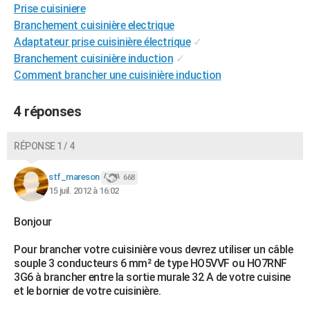
Prise cuisiniere
City break
Voyage de noces
Climat
Destinations
Voyage nature
Forum
+
PHOTO
Branchement cuisinière electrique
Adaptateur prise cuisinière électrique
✓
GUIDES D'ACHAT
Branchement cuisinière induction
✓
BONS PLANS
Comment brancher une cuisinière induction
CARTE DE VOEUX
4 réponses
Carte Bonne année
Carte Pâques
Carte de Noël
Carte Saint-Valentin
Carte d'anniversaire
DICTIONNAIRE
RÉPONSE 1 / 4
Biographies
Expressions
Dictionnaire
Citations
Proverbes
PROGRAMME TV
stf_mareson
668
COPAINS D'AVANT
15 juil. 2012 à 16:02
Se connecter
Collèges
Universités
Service militaire
S'inscrire
Lycées
Primaires
Entreprises
Avis de recherche
AVIS DE DÉCÈS
Bonjour
FORUM
Pour brancher votre cuisinière vous devrez utiliser un câble
souple 3 conducteurs 6 mm² de type HO5VVF ou HO7RNF
Lifestyle
Sport
Television
Cinema
Bricolage
Culture
Auto
Voyage
3G6 à brancher entre la sortie murale 32 A de votre cuisine
et le bornier de votre cuisinière.