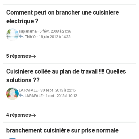
Comment peut on brancher une cuisiniere
electrique ?
supanama
-
5 févr. 2008 à 21:36
Thib'O
-
18 juin 2012 à 14:33
5 réponses
Cuisiniere collée au plan de travail !!!! Quelles
solutions ??
LA RAFALE
-
30 sept. 2013 à 22:15
LARAFALE
-
1 oct. 2013 à 10:12
4 réponses
branchement cuisinière sur prise normale