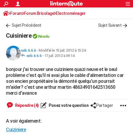
ACTUALITÉS
Forum
Forum Bricolage
Connexion
Electroménager
S'inscrire
Rechercher
Société
Education
Villes
Politique
Faits Divers
Monde
+
SPORT
Sujet Précédent
Sujet Suivant
Football
Cyclisme
Forum
Coupe du monde 2026
Tennis
Rugby
CULTURE
Cuisiniere
Résolu
TNT
Cinéma
Musique
Programme TV
Streaming
Sorties cinéma
+
FINANCE
seb.6.6.6
-
Modifié le 15 juil. 2012 à 15:24
Impôts
Immobilier
Banque
Crédit
Retraite
Epargne
Risques naturels par ville
Assurance
AUTO
seb.6.6.6
-
17 juil. 2012 à 09:14
Réserver un essai
Berlines
Forum auto
Essais
Citadines
SUV
+
HIGH-TECH
bonjour j'ai trouver une cuiziniere quazi neuve et le seul
probleme c'est qu'il ni avai plus le cable d'alimentation car
Meilleur smartphone
Ordinateurs
Guide high-tech
Mobiles
Internet
Jeux vidéo
+
BRICOLAGE
son encien propriétaire la démonté quelqu'un pourrait
m'aider? c'est une arthur martin 48634901642513650
Aménagement intérieur
Cuisine
Jardinage
+
Forum
Extérieur
Salle de bains
Rangement
WEEK-END
merci d'avance
Escapades
Expositions
Week-end nature
Guides de France
Patrimoine
Musées
+
LIFESTYLE
Répondre (4)
Posez votre question
Partager
Bien-être
Mode
+
Art de vivre
Loisirs
Modes de vie
SANTE
A voir également:
Guide de la santé
Médicaments
+
Alimentation
Maladies
Sommeil
VOYAGE
Cuiziniere