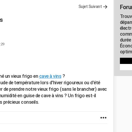
Foru
Sujet Suivant
Trouv
ns
dépan
élect
commu
durée
:29
Écono
optimi
mé un vieux frigo en
cave à vins
?
ude de température lors d'hiver rigoureux ou d'été
 de prendre notre vieux frigo (sans le brancher) avec
'humidité en guise de cave à vins ? Un frigo est-il
s précieux conseils.