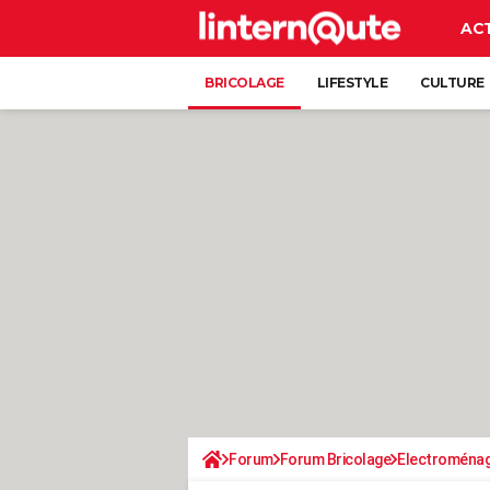
AC
BRICOLAGE
LIFESTYLE
CULTURE
Forum
Forum Bricolage
Electroména