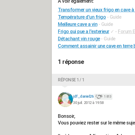
A voir également:
Transformer un vieux frigo en cave à 
Température d'un frigo
- Guide
Meilleure cave a vin
- Guide
Frigo qui pue a l'exterieur
✓
-
Forum E
Détachant vin rouge
- Guide
Comment assainir une cave en terre 
1 réponse
RÉPONSE 1 / 1
jdf_daniel26
1 813
30 juil. 2012 à 19:58
Bonsoir,
Vous pouviez rester sur le même sujet 