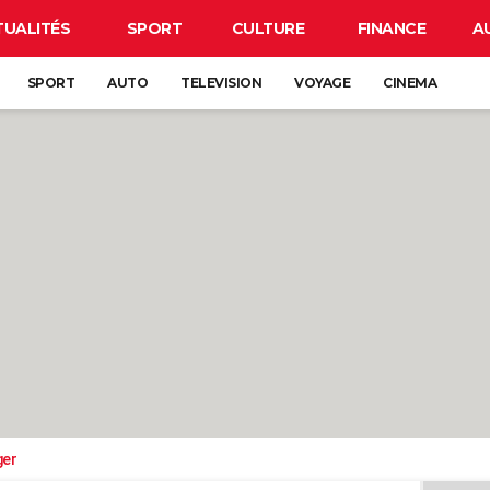
TUALITÉS
SPORT
CULTURE
FINANCE
A
SPORT
AUTO
TELEVISION
VOYAGE
CINEMA
ger