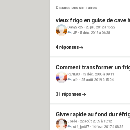
Discussions similaires
vieux frigo en guise de cave à
Dany2725
-
25 juil. 2012 à 16:22
JP
-
5 déc. 2018 à 06:38
4 réponses
Comment transformer un frigo
RENE83
-
13 déc. 2005 à 09:11
al1-
-
25 août 2019 à 15:04
31 réponses
Givre rapide au fond du réfri
Joelle
-
22 août 2005 à 15:12
stf_jpd87
-
14 févr. 2017 à 08:38