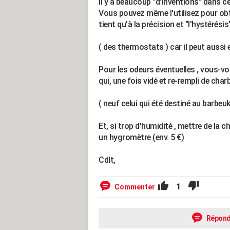
Il y à beaucoup "d'inventions" dans c
Vous pouvez même l'utilisez pour obte
tient qu'à la précision et "l'hystérési
( des thermostats ) car il peut aussi 
Pour les odeurs éventuelles , vous-vou
qui, une fois vidé et re-rempli de char
( neuf celui qui été destiné au barbeuk
Et, si trop d'humidité , mettre de la 
un hygromètre (env. 5 €)
Cdlt,
1
Commenter
Répond