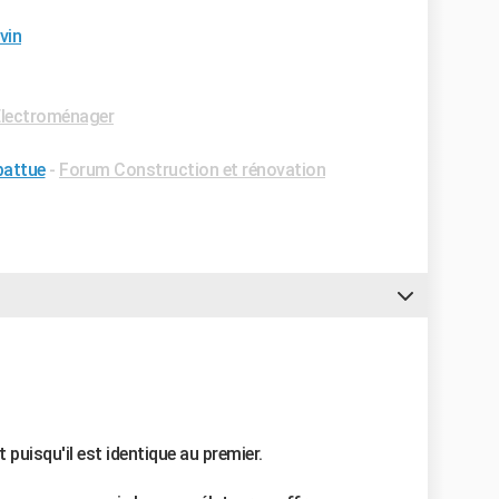
vin
lectroménager
battue
-
Forum Construction et rénovation
puisqu'il est identique au premier.