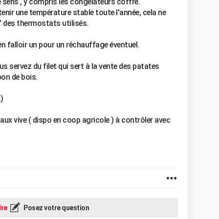
e sens , y compris les congélateurs coffre.
nir une température stable toute l'année, cela ne
s" des thermostats utilisés.
en falloir un pour un réchauffage éventuel.
s servez du filet qui sert à la vente des patates
bon de bois.
)
chaux vive ( dispo en coop agricole ) à contrôler avec
re
Posez votre question