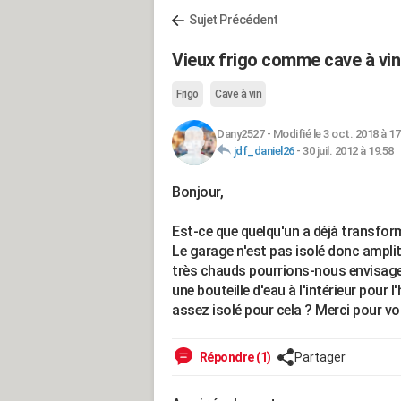
Sujet Précédent
Vieux frigo comme cave à vi
Frigo
Cave à vin
Dany2527
-
Modifié le 3 oct. 2018 à 17
jdf_daniel26
-
30 juil. 2012 à 19:58
Bonjour,
Est-ce que quelqu'un a déjà transfor
Le garage n'est pas isolé donc amplit
très chauds pourrions-nous envisager
une bouteille d'eau à l'intérieur pour l
assez isolé pour cela ? Merci pour vo
Répondre (1)
Partager