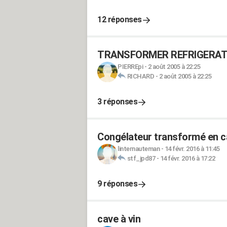
12 réponses
TRANSFORMER REFRIGERATE
PIERREpi
-
2 août 2005 à 22:25
RICHARD
-
2 août 2005 à 22:25
3 réponses
Congélateur transformé en ca
linternauteman
-
14 févr. 2016 à 11:45
stf_jpd87
-
14 févr. 2016 à 17:22
9 réponses
cave à vin