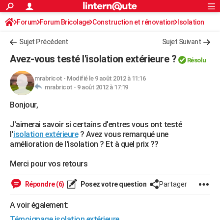
ACTUALITÉS
Forum
Forum Bricolage
Connexion
Construction et rénovation
S'inscrire
Isolation
Rechercher
Société
Education
Villes
Politique
Faits Divers
Monde
+
SPORT
Sujet Précédent
Sujet Suivant
Football
Cyclisme
Forum
Coupe du monde 2026
Tennis
Rugby
CULTURE
Avez-vous testé l'isolation extérieure ?
Résolu
TNT
Cinéma
Musique
Programme TV
Streaming
Sorties cinéma
+
FINANCE
mrabricot
-
Modifié le 9 août 2012 à 11:16
mrabricot -
9 août 2012 à 17:19
Impôts
Immobilier
Banque
Crédit
Retraite
Epargne
Risques naturels par ville
Assurance
AUTO
Bonjour,
Réserver un essai
Berlines
Forum auto
Essais
Citadines
SUV
+
HIGH-TECH
J'aimerai savoir si certains d'entres vous ont testé
Meilleur smartphone
Ordinateurs
Guide high-tech
Mobiles
Internet
Jeux vidéo
+
BRICOLAGE
l'
isolation extérieure
? Avez vous remarqué une
amélioration de l'isolation ? Et à quel prix ??
Aménagement intérieur
Cuisine
Jardinage
+
Forum
Extérieur
Salle de bains
Rangement
WEEK-END
Merci pour vos retours
Escapades
Expositions
Week-end nature
Guides de France
Patrimoine
Musées
+
LIFESTYLE
Répondre (6)
Posez votre question
Partager
Bien-être
Mode
+
Art de vivre
Loisirs
Modes de vie
SANTE
A voir également:
Guide de la santé
Médicaments
+
Alimentation
Maladies
Sommeil
VOYAGE
Témoignage isolation extérieure