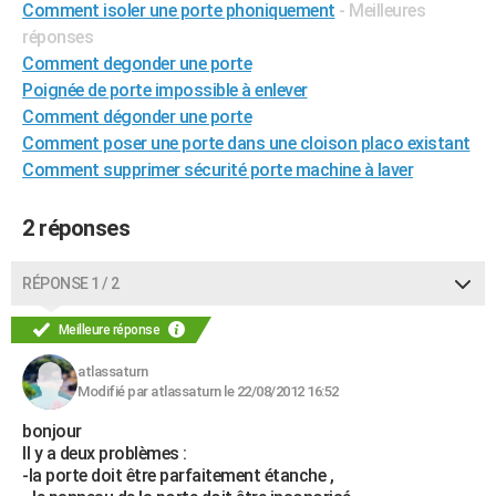
Comment isoler une porte phoniquement
- Meilleures
City break
Voyage de noces
Climat
Destinations
Voyage nature
Forum
+
PHOTO
réponses
Comment degonder une porte
GUIDES D'ACHAT
Poignée de porte impossible à enlever
Comment dégonder une porte
BONS PLANS
Comment poser une porte dans une cloison placo existant
CARTE DE VOEUX
Comment supprimer sécurité porte machine à laver
Carte Bonne année
Carte Pâques
Carte de Noël
Carte Saint-Valentin
Carte d'anniversaire
DICTIONNAIRE
2 réponses
Biographies
Expressions
Dictionnaire
Citations
Proverbes
PROGRAMME TV
RÉPONSE 1 / 2
COPAINS D'AVANT
Meilleure réponse
Se connecter
Collèges
Universités
Service militaire
S'inscrire
Lycées
Primaires
Entreprises
Avis de recherche
AVIS DE DÉCÈS
atlassaturn
FORUM
Modifié par atlassaturn le 22/08/2012 16:52
Lifestyle
Sport
Television
Cinema
Bricolage
Culture
Auto
Voyage
bonjour
Il y a deux problèmes :
-la porte doit être parfaitement étanche ,