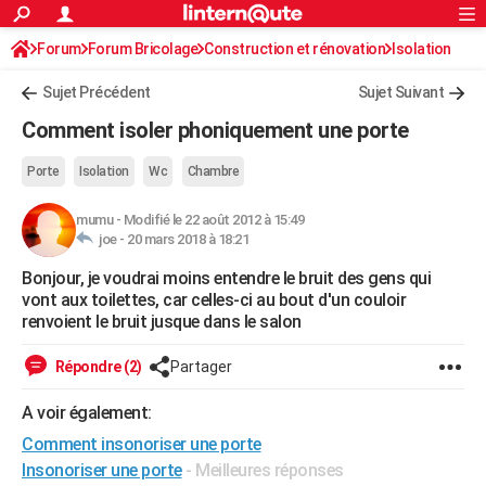
ACTUALITÉS
Forum
Forum Bricolage
Connexion
Construction et rénovation
S'inscrire
Isolation
Rechercher
Société
Education
Villes
Politique
Faits Divers
Monde
+
SPORT
Sujet Précédent
Sujet Suivant
Football
Cyclisme
Forum
Coupe du monde 2026
Tennis
Rugby
CULTURE
Comment isoler phoniquement une porte
TNT
Cinéma
Musique
Programme TV
Streaming
Sorties cinéma
+
FINANCE
Porte
Isolation
Wc
Chambre
Impôts
Immobilier
Banque
Crédit
Retraite
Epargne
Risques naturels par ville
Assurance
AUTO
mumu
-
Modifié le 22 août 2012 à 15:49
joe -
20 mars 2018 à 18:21
Réserver un essai
Berlines
Forum auto
Essais
Citadines
SUV
+
HIGH-TECH
Bonjour, je voudrai moins entendre le bruit des gens qui
Meilleur smartphone
Ordinateurs
Guide high-tech
Mobiles
Internet
Jeux vidéo
+
BRICOLAGE
vont aux toilettes, car celles-ci au bout d'un couloir
renvoient le bruit jusque dans le salon
Aménagement intérieur
Cuisine
Jardinage
+
Forum
Extérieur
Salle de bains
Rangement
WEEK-END
Répondre (2)
Partager
Escapades
Expositions
Week-end nature
Guides de France
Patrimoine
Musées
+
LIFESTYLE
A voir également:
Bien-être
Mode
+
Art de vivre
Loisirs
Modes de vie
SANTE
Comment insonoriser une porte
Guide de la santé
Médicaments
+
Alimentation
Maladies
Sommeil
VOYAGE
Insonoriser une porte
- Meilleures réponses