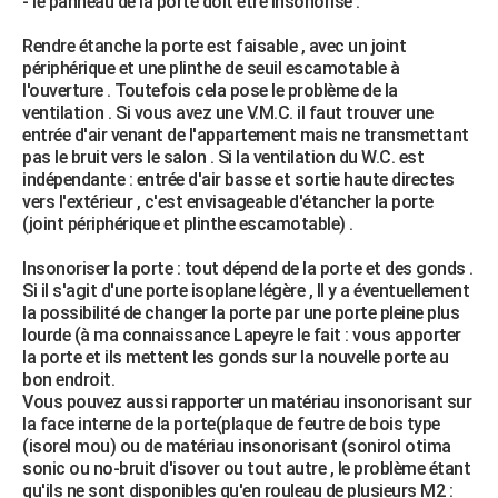
- le panneau de la porte doit être insonorisé .
Rendre étanche la porte est faisable , avec un joint
périphérique et une plinthe de seuil escamotable à
l'ouverture . Toutefois cela pose le problème de la
ventilation . Si vous avez une V.M.C. il faut trouver une
entrée d'air venant de l'appartement mais ne transmettant
pas le bruit vers le salon . Si la ventilation du W.C. est
indépendante : entrée d'air basse et sortie haute directes
vers l'extérieur , c'est envisageable d'étancher la porte
(joint périphérique et plinthe escamotable) .
Insonoriser la porte : tout dépend de la porte et des gonds .
Si il s'agit d'une porte isoplane légère , Il y a éventuellement
la possibilité de changer la porte par une porte pleine plus
lourde (à ma connaissance Lapeyre le fait : vous apporter
la porte et ils mettent les gonds sur la nouvelle porte au
bon endroit.
Vous pouvez aussi rapporter un matériau insonorisant sur
la face interne de la porte(plaque de feutre de bois type
(isorel mou) ou de matériau insonorisant (sonirol otima
sonic ou no-bruit d'isover ou tout autre , le problème étant
qu'ils ne sont disponibles qu'en rouleau de plusieurs M2 :