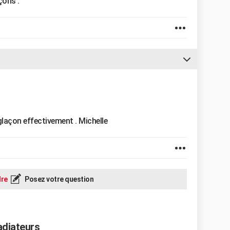
çons .
glaçon effectivement . Michelle
re
Posez votre question
adiateurs