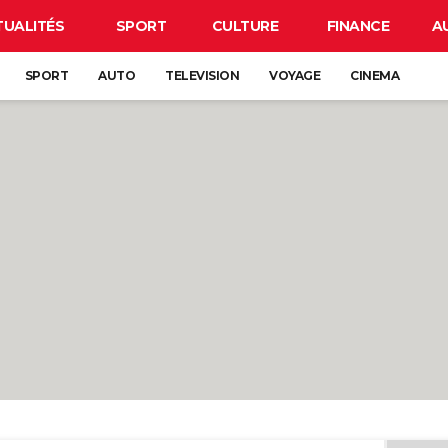
TUALITÉS
SPORT
CULTURE
FINANCE
A
SPORT
AUTO
TELEVISION
VOYAGE
CINEMA