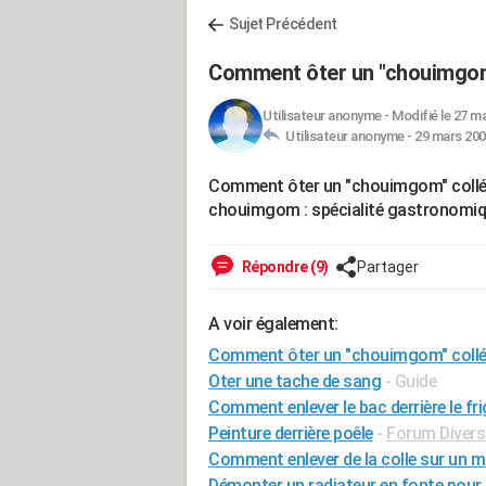
Sujet Précédent
Comment ôter un "chouimgom" 
Utilisateur anonyme
-
Modifié le 27 ma
Utilisateur anonyme -
29 mars 200
Comment ôter un "chouimgom" collé au 
chouimgom : spécialité gastronomiq
Répondre (9)
Partager
A voir également:
Comment ôter un "chouimgom" collé a
Oter une tache de sang
- Guide
Comment enlever le bac derrière le fr
Peinture derrière poêle
-
Forum Divers 
Comment enlever de la colle sur un m
Démonter un radiateur en fonte pour p