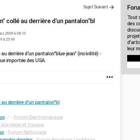
Foru
Sujet Suivant
Tout s
collé au derrière d'un pantalon"bl
des c
discu
rs 2009 à 08:13
proje
9 à 23:49
d'art
leur m
derrière d'un pantalon"blue-jean" (incivilité) -
ue importée des USA.
u derrière d'un pantalon"bl
igo
✓
-
Forum Electroménager
bricolage et travaux
ur
-
Forum Nettoyage
eindre derrière
-
Forum Bricolage / outillage