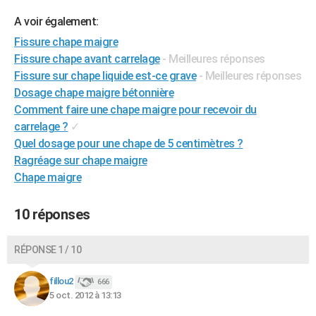
City break
Voyage de noces
Climat
Destinations
Voyage nature
Forum
+
PHOTO
A voir également:
Fissure chape maigre
GUIDES D'ACHAT
Fissure chape avant carrelage
- Meilleures réponses
BONS PLANS
Fissure sur chape liquide est-ce grave
- Meilleures réponses
Dosage chape maigre bétonnière
CARTE DE VOEUX
Comment faire une chape maigre pour recevoir du
carrelage ?
✓
Carte Bonne année
Carte Pâques
Carte de Noël
Carte Saint-Valentin
Carte d'anniversaire
DICTIONNAIRE
Quel dosage pour une chape de 5 centimètres ?
Biographies
Expressions
Dictionnaire
Citations
Proverbes
Ragréage sur chape maigre
PROGRAMME TV
Chape maigre
COPAINS D'AVANT
10 réponses
Se connecter
Collèges
Universités
Service militaire
S'inscrire
Lycées
Primaires
Entreprises
Avis de recherche
AVIS DE DÉCÈS
FORUM
RÉPONSE 1 / 10
Lifestyle
Sport
Television
Cinema
Bricolage
Culture
Auto
Voyage
fillou2
666
5 oct. 2012 à 13:13