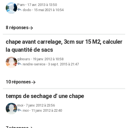
Pam
-
17 avr. 2013 à 13:50
dodo
-
15 mai 2021 à 10:54
8 réponses
chape avant carrelage, 3cm sur 15 M2, calculer
la quantité de sacs
gilnours
-
19 janv. 2012 à 10:58
rendre-service
-
3 sept. 2015 à 21:47
10 réponses
temps de sechage d' une chape
moi
-
7 janv. 2012 à 23:56
moi
-
11 janv. 2012 à 22:40