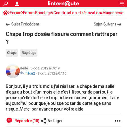
ACTUALITÉS
Forum
Forum Bricolage
Connexion
Construction et rénovation
S'inscrire
Maçonnerie
Rechercher
Société
Education
Villes
Politique
Faits Divers
Monde
+
SPORT
Sujet Précédent
Sujet Suivant
Football
Cyclisme
Forum
Coupe du monde 2026
Tennis
Rugby
CULTURE
Chape trop dosée fissure comment rattraper
TNT
Cinéma
Musique
Programme TV
Streaming
Sorties cinéma
+
?
FINANCE
Impôts
Immobilier
Banque
Crédit
Retraite
Epargne
Risques naturels par ville
Assurance
AUTO
Chape
Ragréage
Réserver un essai
Berlines
Forum auto
Essais
Citadines
SUV
+
HIGH-TECH
dédé
-
5 oct. 2012 à 09:19
fillou2
-
9 oct. 2012 à 07:16
Meilleur smartphone
Ordinateurs
Guide high-tech
Mobiles
Internet
Jeux vidéo
+
BRICOLAGE
Bonjour, il y a trois mois j'ai réaliser la chape de ma salle
Aménagement intérieur
Cuisine
Jardinage
+
Forum
Extérieur
Salle de bains
Rangement
WEEK-END
d'eau au bout d'un mois elle c'est fissurer de partout je
pense qu'elle doit être trop riche en ciment ,comment faire
Escapades
Expositions
Week-end nature
Guides de France
Patrimoine
Musées
+
LIFESTYLE
aujourd'hui pour que je puisse poser du carrelage sans
risque .Merci par avance pour votre aide
Bien-être
Mode
+
Art de vivre
Loisirs
Modes de vie
SANTE
Répondre (10)
Partager
Guide de la santé
Médicaments
+
Alimentation
Maladies
Sommeil
VOYAGE