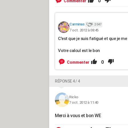
0
Commenter
Carminas
2 047
7 oct. 2012 à 08:45
C'est que je suis fatigué et que je me
Votre calcul est le bon
0
Commenter
RÉPONSE 4 / 4
Ricko
7 oct. 2012 à 11:40
Merci à vous et bon WE