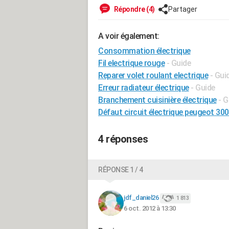
Répondre (4)
Partager
A voir également:
Consommation électrique
Fil electrique rouge
- Guide
Reparer volet roulant electrique
- Gui
Erreur radiateur électrique
- Guide
Branchement cuisinière électrique
- G
Défaut circuit électrique peugeot 30
4 réponses
RÉPONSE 1 / 4
jdf_daniel26
1 813
6 oct. 2012 à 13:30