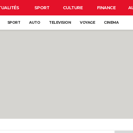
TUALITÉS
SPORT
CULTURE
FINANCE
A
SPORT
AUTO
TELEVISION
VOYAGE
CINEMA