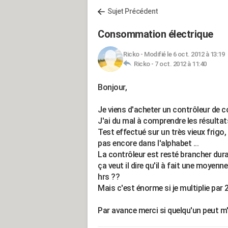
Sujet Précédent
Consommation électrique
Ricko
-
Modifié le 6 oct. 2012 à 13:19
Ricko -
7 oct. 2012 à 11:40
Bonjour,
Je viens d'acheter un contrôleur de
J'ai du mal à comprendre les résultat
Test effectué sur un très vieux frigo, 
pas encore dans l'alphabet ...
La contrôleur est resté brancher dura
ça veut il dire qu'il à fait une moyen
hrs ??
Mais c'est énorme si je multiplie par 
Par avance merci si quelqu'un peut m'