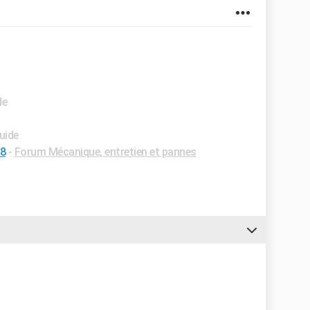
de
uide
08
-
Forum Mécanique, entretien et pannes