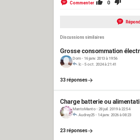
0
Commenter
Répond
Discussions similaires
Grosse consommation électri
Dom
-
16 janv. 2013 à 19:56
lc
-
5 oct. 2024 à 21:41
33 réponses
Charge batterie ou alimentati
MantoManto
-
28 juil. 2019 à 22:54
Audrey25
-
14 janv. 2026 à 08:23
23 réponses