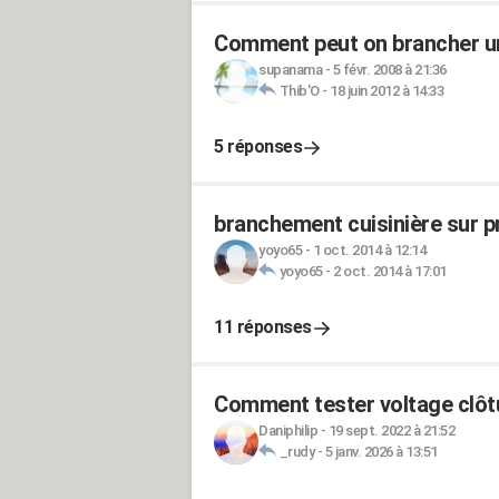
Comment peut on brancher une
supanama
-
5 févr. 2008 à 21:36
Thib'O
-
18 juin 2012 à 14:33
5 réponses
branchement cuisinière sur p
yoyo65
-
1 oct. 2014 à 12:14
yoyo65
-
2 oct. 2014 à 17:01
11 réponses
Comment tester voltage clôtu
Daniphilip
-
19 sept. 2022 à 21:52
_rudy
-
5 janv. 2026 à 13:51