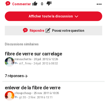
0
Commenter
Afficher toute la discussion
Répondre
Posez votre question
Discussions similaires
fibre de verre sur carrelage
minouchette
-
20 juil. 2012 à 12:26
stf_frmu
-
24 juil. 2012 à 08:32
7 réponses
enlever de la fibre de verre
choupchoup
-
25 nov. 2011 à 10:35
gt.55
-
2 févr. 2019 à 13:11