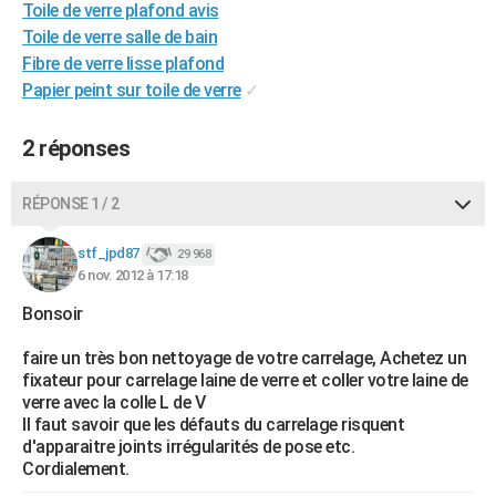
Toile de verre plafond avis
City break
Voyage de noces
Climat
Destinations
Voyage nature
Forum
+
PHOTO
Toile de verre salle de bain
Fibre de verre lisse plafond
GUIDES D'ACHAT
Papier peint sur toile de verre
✓
BONS PLANS
2 réponses
CARTE DE VOEUX
Carte Bonne année
Carte Pâques
Carte de Noël
Carte Saint-Valentin
Carte d'anniversaire
RÉPONSE 1 / 2
DICTIONNAIRE
Biographies
Expressions
Dictionnaire
Citations
Proverbes
PROGRAMME TV
stf_jpd87
29 968
6 nov. 2012 à 17:18
COPAINS D'AVANT
Bonsoir
Se connecter
Collèges
Universités
Service militaire
S'inscrire
Lycées
Primaires
Entreprises
Avis de recherche
AVIS DE DÉCÈS
faire un très bon nettoyage de votre carrelage, Achetez un
fixateur pour carrelage laine de verre et coller votre laine de
FORUM
verre avec la colle L de V
Il faut savoir que les défauts du carrelage risquent
Lifestyle
Sport
Television
Cinema
Bricolage
Culture
Auto
Voyage
d'apparaitre joints irrégularités de pose etc.
Cordialement.