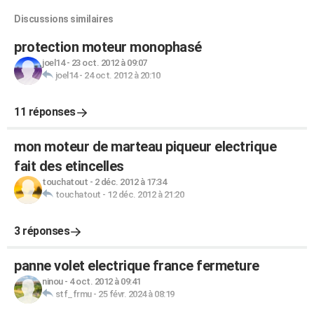
Discussions similaires
protection moteur monophasé
joel14
-
23 oct. 2012 à 09:07
joel14
-
24 oct. 2012 à 20:10
11 réponses
mon moteur de marteau piqueur electrique
fait des etincelles
touchatout
-
2 déc. 2012 à 17:34
touchatout
-
12 déc. 2012 à 21:20
3 réponses
panne volet electrique france fermeture
ninou
-
4 oct. 2012 à 09:41
stf_frmu
-
25 févr. 2024 à 08:19