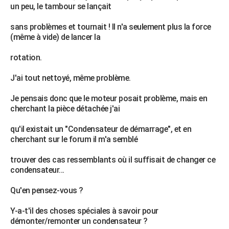
un peu, le tambour se lançait
City break
Voyage de noces
Climat
Destinations
Voyage nature
Forum
+
PHOTO
sans problèmes et tournait ! Il n'a seulement plus la force
GUIDES D'ACHAT
(même à vide) de lancer la
BONS PLANS
rotation.
CARTE DE VOEUX
J'ai tout nettoyé, même problème.
Carte Bonne année
Carte Pâques
Carte de Noël
Carte Saint-Valentin
Carte d'anniversaire
DICTIONNAIRE
Je pensais donc que le moteur posait problème, mais en
cherchant la pièce détachée j'ai
Biographies
Expressions
Dictionnaire
Citations
Proverbes
PROGRAMME TV
qu'il existait un "Condensateur de démarrage", et en
COPAINS D'AVANT
cherchant sur le forum il m'a semblé
Se connecter
Collèges
Universités
Service militaire
S'inscrire
Lycées
Primaires
Entreprises
Avis de recherche
AVIS DE DÉCÈS
trouver des cas ressemblants où il suffisait de changer ce
condensateur...
FORUM
Qu'en pensez-vous ?
Lifestyle
Sport
Television
Cinema
Bricolage
Culture
Auto
Voyage
Y-a-t'il des choses spéciales à savoir pour
démonter/remonter un condensateur ?