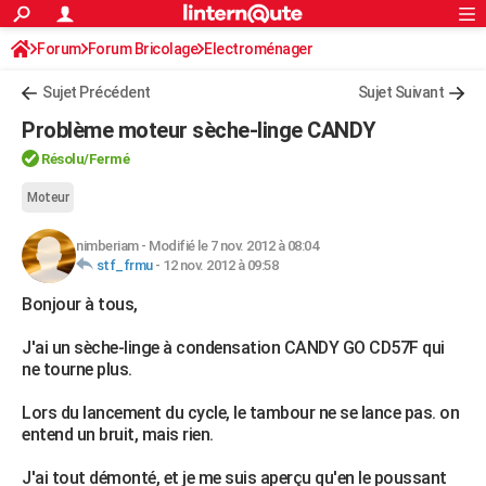
ACTUALITÉS
Forum
Forum Bricolage
Connexion
Electroménager
S'inscrire
Rechercher
Société
Education
Villes
Politique
Faits Divers
Monde
+
SPORT
Sujet Précédent
Sujet Suivant
Football
Cyclisme
Forum
Coupe du monde 2026
Tennis
Rugby
CULTURE
Problème moteur sèche-linge CANDY
TNT
Cinéma
Musique
Programme TV
Streaming
Sorties cinéma
+
FINANCE
Résolu/Fermé
Impôts
Immobilier
Banque
Crédit
Retraite
Epargne
Risques naturels par ville
Assurance
Moteur
AUTO
Réserver un essai
Berlines
Forum auto
Essais
Citadines
SUV
+
HIGH-TECH
nimberiam
-
Modifié le 7 nov. 2012 à 08:04
stf_frmu
-
12 nov. 2012 à 09:58
Meilleur smartphone
Ordinateurs
Guide high-tech
Mobiles
Internet
Jeux vidéo
+
BRICOLAGE
Bonjour à tous,
Aménagement intérieur
Cuisine
Jardinage
+
Forum
Extérieur
Salle de bains
Rangement
WEEK-END
J'ai un sèche-linge à condensation CANDY GO CD57F qui
ne tourne plus.
Escapades
Expositions
Week-end nature
Guides de France
Patrimoine
Musées
+
LIFESTYLE
Lors du lancement du cycle, le tambour ne se lance pas. on
Bien-être
Mode
+
Art de vivre
Loisirs
Modes de vie
SANTE
entend un bruit, mais rien.
Guide de la santé
Médicaments
+
Alimentation
Maladies
Sommeil
VOYAGE
J'ai tout démonté, et je me suis aperçu qu'en le poussant