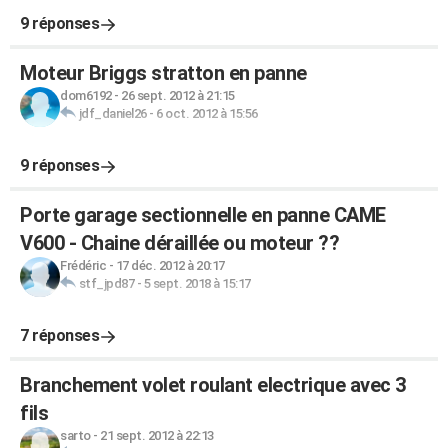
9 réponses
Moteur Briggs stratton en panne
dom6192
-
26 sept. 2012 à 21:15
jdf_daniel26
-
6 oct. 2012 à 15:56
9 réponses
Porte garage sectionnelle en panne CAME
V600 - Chaine déraillée ou moteur ??
Frédéric
-
17 déc. 2012 à 20:17
stf_jpd87
-
5 sept. 2018 à 15:17
7 réponses
Branchement volet roulant electrique avec 3
fils
sarto
-
21 sept. 2012 à 22:13