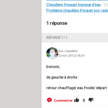
Chaudiere frisquet manque d'eau
-
Fo
Problème chaudière frisquet eco rad
1 réponse
RÉPONSE 1 / 1
doc chaudière
22 nov. 2012 à 18:24
bonsoir,
de gauche à droite :
retour chauffage/ eau froide/ dépar
0
Commenter