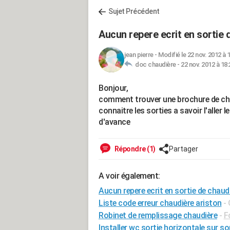
Sujet Précédent
Aucun repere ecrit en sortie 
jean pierre
-
Modifié le 22 nov. 2012 à 
doc chaudière -
22 nov. 2012 à 18:
Bonjour,
comment trouver une brochure de cha
connaitre les sorties a savoir l'aller 
d'avance
Répondre (1)
Partager
A voir également:
Aucun repere ecrit en sortie de chaud
Liste code erreur chaudière ariston
-
Robinet de remplissage chaudière
-
F
Installer wc sortie horizontale sur sor