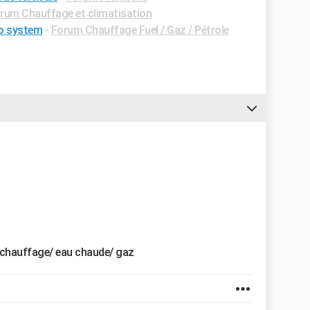
rum Chauffage et climatisation
io system
-
Forum Chauffage Fuel / Gaz / Pétrole
t chauffage/ eau chaude/ gaz