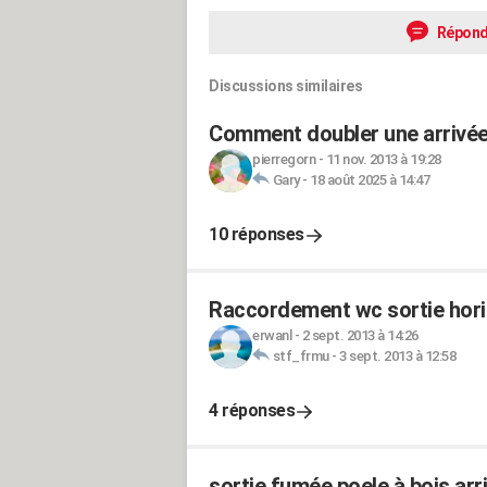
Répond
Discussions similaires
Comment doubler une arrivée
pierregorn
-
11 nov. 2013 à 19:28
Gary
-
18 août 2025 à 14:47
10 réponses
Raccordement wc sortie horiz
erwanl
-
2 sept. 2013 à 14:26
stf_frmu
-
3 sept. 2013 à 12:58
4 réponses
sortie fumée poele à bois arr