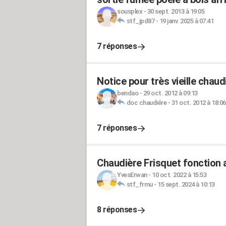
sousplex
-
30 sept. 2013 à 19:05
stf_jpd87
-
19 janv. 2025 à 07:41
7 réponses
Notice pour très vieille chaud
bendao
-
29 oct. 2012 à 09:13
doc chaudiére
-
31 oct. 2012 à 18:06
7 réponses
Chaudière Frisquet fonction 
YvesErwan
-
10 oct. 2022 à 15:53
stf_frmu
-
15 sept. 2024 à 10:13
8 réponses