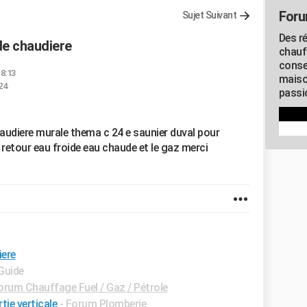
Foru
Sujet Suivant
Des r
de chaudiere
chauf
conse
18:13
maiso
24
passio
udiere murale thema c 24 e saunier duval pour
le retour eau froide eau chaude et le gaz merci
iere
 Guide
orum Chauffage Fuel / Gaz / Pétrole
tie verticale
-
Forum Plomberie