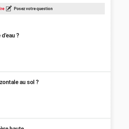
re
Posez votre question
 d'eau ?
ontale au sol ?
ière haute