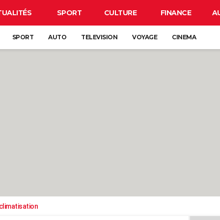
TUALITÉS
SPORT
CULTURE
FINANCE
A
SPORT
AUTO
TELEVISION
VOYAGE
CINEMA
climatisation