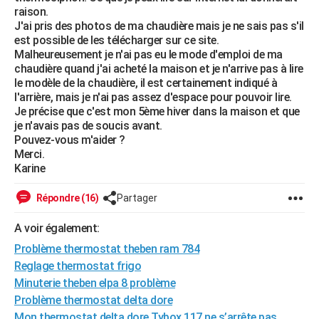
raison.
City break
Voyage de noces
Climat
Destinations
Voyage nature
Forum
+
PHOTO
J'ai pris des photos de ma chaudière mais je ne sais pas s'il
est possible de les télécharger sur ce site.
GUIDES D'ACHAT
Malheureusement je n'ai pas eu le mode d'emploi de ma
chaudière quand j'ai acheté la maison et je n'arrive pas à lire
BONS PLANS
le modèle de la chaudière, il est certainement indiqué à
l'arrière, mais je n'ai pas assez d'espace pour pouvoir lire.
CARTE DE VOEUX
Je précise que c'est mon 5ème hiver dans la maison et que
je n'avais pas de soucis avant.
Carte Bonne année
Carte Pâques
Carte de Noël
Carte Saint-Valentin
Carte d'anniversaire
DICTIONNAIRE
Pouvez-vous m'aider ?
Merci.
Biographies
Expressions
Dictionnaire
Citations
Proverbes
PROGRAMME TV
Karine
COPAINS D'AVANT
Répondre (16)
Partager
Se connecter
Collèges
Universités
Service militaire
S'inscrire
Lycées
Primaires
Entreprises
Avis de recherche
AVIS DE DÉCÈS
A voir également:
FORUM
Problème thermostat theben ram 784
Reglage thermostat frigo
Lifestyle
Sport
Television
Cinema
Bricolage
Culture
Auto
Voyage
Minuterie theben elpa 8 problème
Problème thermostat delta dore
Mon thermostat delta dore Tybox 117 ne s’arrête pas