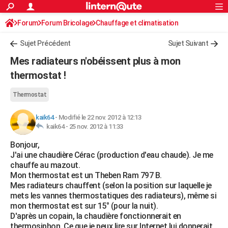
ACTUALITÉS
Forum
Forum Bricolage
Connexion
Chauffage et climatisation
S'inscrire
Rechercher
Société
Education
Villes
Politique
Faits Divers
Monde
+
SPORT
Sujet Précédent
Sujet Suivant
Football
Cyclisme
Forum
Coupe du monde 2026
Tennis
Rugby
CULTURE
Mes radiateurs n'obéissent plus à mon
TNT
Cinéma
Musique
Programme TV
Streaming
Sorties cinéma
+
thermostat !
FINANCE
Impôts
Immobilier
Banque
Crédit
Retraite
Epargne
Risques naturels par ville
Assurance
AUTO
Thermostat
Réserver un essai
Berlines
Forum auto
Essais
Citadines
SUV
+
HIGH-TECH
kaik64
-
Modifié le 22 nov. 2012 à 12:13
kaik64 -
25 nov. 2012 à 11:33
Meilleur smartphone
Ordinateurs
Guide high-tech
Mobiles
Internet
Jeux vidéo
+
BRICOLAGE
Bonjour,
J'ai une chaudière Cérac (production d'eau chaude). Je me
Aménagement intérieur
Cuisine
Jardinage
+
Forum
Extérieur
Salle de bains
Rangement
WEEK-END
chauffe au mazout.
Mon thermostat est un Theben Ram 797 B.
Escapades
Expositions
Week-end nature
Guides de France
Patrimoine
Musées
+
LIFESTYLE
Mes radiateurs chauffent (selon la position sur laquelle je
mets les vannes thermostatiques des radiateurs), même si
Bien-être
Mode
+
Art de vivre
Loisirs
Modes de vie
SANTE
mon thermostat est sur 15° (pour la nuit).
D'après un copain, la chaudière fonctionnerait en
Guide de la santé
Médicaments
+
Alimentation
Maladies
Sommeil
VOYAGE
thermosiphon. Ce que je peux lire sur Internet lui donnerait