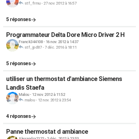
stf_frmu
-
27 nov. 2012 à 16:57
5 réponses
Programmateur Delta Dore Micro Driver 2 H
Franck344108
-
16 nov. 2012 à 14:37
stf_jpd87
-
7 déc. 2016 à 18:11
5 réponses
utiliser un thermostat d'ambiance Siemens
Landis Staefa
Malou
-
12 nov. 2012 à 11:52
malou
-
12 nov. 2012 à 23:54
4 réponses
Panne thermostat d ambiance
Alexandra2122
-
2 déc. 2012 à 23:53