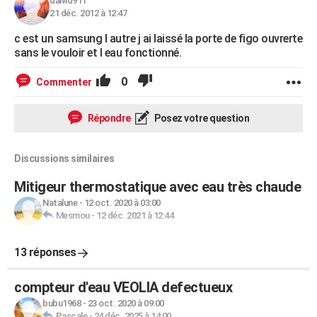
daivid911
21 déc. 2012 à 12:47
c est un samsung l autre j ai laissé la porte de figo ouvrerte
sans le vouloir et l eau fonctionné.
0
Commenter
Répondre
Posez votre question
Discussions similaires
Mitigeur thermostatique avec eau très chaude
Natalune
-
12 oct. 2020 à 03:00
Mesmou
-
12 déc. 2021 à 12:44
13 réponses
compteur d'eau VEOLIA defectueux
bubu1968
-
23 oct. 2020 à 09:00
Pascale
-
24 déc. 2025 à 14:00