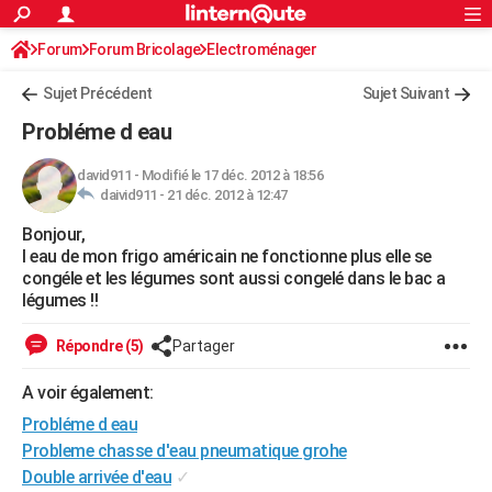
ACTUALITÉS
Forum
Forum Bricolage
Connexion
Electroménager
S'inscrire
Rechercher
Société
Education
Villes
Politique
Faits Divers
Monde
+
SPORT
Sujet Précédent
Sujet Suivant
Football
Cyclisme
Forum
Coupe du monde 2026
Tennis
Rugby
CULTURE
Probléme d eau
TNT
Cinéma
Musique
Programme TV
Streaming
Sorties cinéma
+
FINANCE
david911
-
Modifié le 17 déc. 2012 à 18:56
daivid911 -
21 déc. 2012 à 12:47
Impôts
Immobilier
Banque
Crédit
Retraite
Epargne
Risques naturels par ville
Assurance
AUTO
Bonjour,
Réserver un essai
Berlines
Forum auto
Essais
Citadines
SUV
+
HIGH-TECH
l eau de mon frigo américain ne fonctionne plus elle se
congéle et les légumes sont aussi congelé dans le bac a
Meilleur smartphone
Ordinateurs
Guide high-tech
Mobiles
Internet
Jeux vidéo
+
BRICOLAGE
légumes !!
Aménagement intérieur
Cuisine
Jardinage
+
Forum
Extérieur
Salle de bains
Rangement
WEEK-END
Répondre (5)
Partager
Escapades
Expositions
Week-end nature
Guides de France
Patrimoine
Musées
+
LIFESTYLE
A voir également:
Probléme d eau
Bien-être
Mode
+
Art de vivre
Loisirs
Modes de vie
SANTE
Probleme chasse d'eau pneumatique grohe
Guide de la santé
Médicaments
+
Alimentation
Maladies
Sommeil
VOYAGE
Double arrivée d'eau
✓