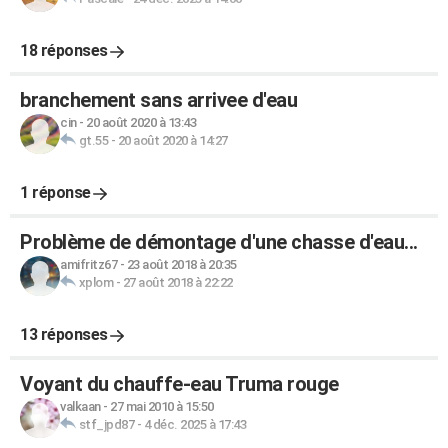
18 réponses
branchement sans arrivee d'eau
cin
-
20 août 2020 à 13:43
gt.55
-
20 août 2020 à 14:27
1 réponse
Problème de démontage d'une chasse d'eau...
amifritz67
-
23 août 2018 à 20:35
xplom
-
27 août 2018 à 22:22
13 réponses
Voyant du chauffe-eau Truma rouge
valkaan
-
27 mai 2010 à 15:50
stf_jpd87
-
4 déc. 2025 à 17:43