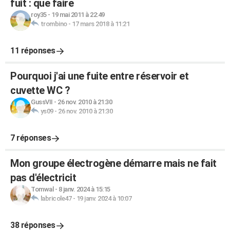
fuit : que faire
roy35
-
19 mai 2011 à 22:49
trombino
-
17 mars 2018 à 11:21
11 réponses
Pourquoi j'ai une fuite entre réservoir et
cuvette WC ?
GussVII
-
26 nov. 2010 à 21:30
ys09
-
26 nov. 2010 à 21:30
7 réponses
Mon groupe électrogène démarre mais ne fait
pas d'électricit
Tomwal
-
8 janv. 2024 à 15:15
labricole47
-
19 janv. 2024 à 10:07
38 réponses