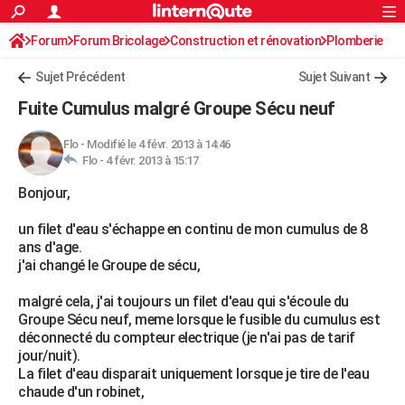
ACTUALITÉS
Forum
Forum Bricolage
Connexion
Construction et rénovation
S'inscrire
Plomberie
Rechercher
Société
Education
Villes
Politique
Faits Divers
Monde
+
SPORT
Sujet Précédent
Sujet Suivant
Football
Cyclisme
Forum
Coupe du monde 2026
Tennis
Rugby
CULTURE
Fuite Cumulus malgré Groupe Sécu neuf
TNT
Cinéma
Musique
Programme TV
Streaming
Sorties cinéma
+
FINANCE
Flo
-
Modifié le 4 févr. 2013 à 14:46
Flo -
4 févr. 2013 à 15:17
Impôts
Immobilier
Banque
Crédit
Retraite
Epargne
Risques naturels par ville
Assurance
AUTO
Bonjour,
Réserver un essai
Berlines
Forum auto
Essais
Citadines
SUV
+
HIGH-TECH
un filet d'eau s'échappe en continu de mon cumulus de 8
Meilleur smartphone
Ordinateurs
Guide high-tech
Mobiles
Internet
Jeux vidéo
+
BRICOLAGE
ans d'age.
j'ai changé le Groupe de sécu,
Aménagement intérieur
Cuisine
Jardinage
+
Forum
Extérieur
Salle de bains
Rangement
WEEK-END
malgré cela, j'ai toujours un filet d'eau qui s'écoule du
Escapades
Expositions
Week-end nature
Guides de France
Patrimoine
Musées
+
LIFESTYLE
Groupe Sécu neuf, meme lorsque le fusible du cumulus est
déconnecté du compteur electrique (je n'ai pas de tarif
Bien-être
Mode
+
Art de vivre
Loisirs
Modes de vie
SANTE
jour/nuit).
La filet d'eau disparait uniquement lorsque je tire de l'eau
Guide de la santé
Médicaments
+
Alimentation
Maladies
Sommeil
VOYAGE
chaude d'un robinet,