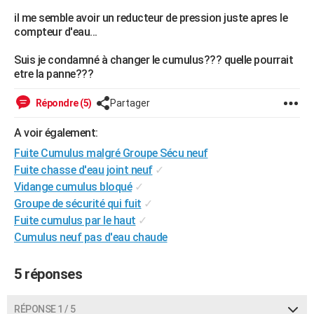
City break
Voyage de noces
Climat
Destinations
Voyage nature
Forum
+
il me semble avoir un reducteur de pression juste apres le
PHOTO
compteur d'eau...
GUIDES D'ACHAT
Suis je condamné à changer le cumulus??? quelle pourrait
etre la panne???
BONS PLANS
CARTE DE VOEUX
Répondre (5)
Partager
Carte Bonne année
Carte Pâques
Carte de Noël
Carte Saint-Valentin
Carte d'anniversaire
DICTIONNAIRE
A voir également:
Fuite Cumulus malgré Groupe Sécu neuf
Biographies
Expressions
Dictionnaire
Citations
Proverbes
PROGRAMME TV
Fuite chasse d'eau joint neuf
✓
Vidange cumulus bloqué
✓
COPAINS D'AVANT
Groupe de sécurité qui fuit
✓
Se connecter
Collèges
Universités
Service militaire
S'inscrire
Lycées
Primaires
Entreprises
Avis de recherche
AVIS DE DÉCÈS
Fuite cumulus par le haut
✓
Cumulus neuf pas d'eau chaude
FORUM
Lifestyle
Sport
Television
Cinema
Bricolage
Culture
Auto
Voyage
5 réponses
RÉPONSE 1 / 5