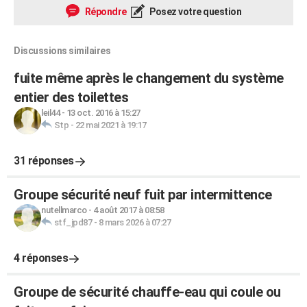
Répondre
Posez votre question
Discussions similaires
fuite même après le changement du système
entier des toilettes
leil44
-
13 oct. 2016 à 15:27
Stp
-
22 mai 2021 à 19:17
31 réponses
Groupe sécurité neuf fuit par intermittence
nutellmarco
-
4 août 2017 à 08:58
stf_jpd87
-
8 mars 2026 à 07:27
4 réponses
Groupe de sécurité chauffe-eau qui coule ou