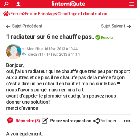
ACTUALITÉS
Forum
Forum Bricolage
Connexion
Chauffage et climatisation
S'inscrire
Rechercher
Société
Education
Villes
Politique
Faits Divers
Monde
+
SPORT
Sujet Précédent
Sujet Suivant
Football
Cyclisme
Forum
Coupe du monde 2026
Tennis
Rugby
CULTURE
1 radiateur sur 6 ne chauffe pas..
Résolu
TNT
Cinéma
Musique
Programme TV
Streaming
Sorties cinéma
+
FINANCE
c
-
Modifié le 16 févr. 2013 à 10:44
cleo2711 -
17 févr. 2013 à 11:14
Impôts
Immobilier
Banque
Crédit
Retraite
Epargne
Risques naturels par ville
Assurance
AUTO
Bonjour,
Réserver un essai
Berlines
Forum auto
Essais
Citadines
SUV
+
HIGH-TECH
oui, j'ai un radiateur qui ne chauffe que trés peu par rapport
aux autres et de plus il ne chauufe pas de la même façon
Meilleur smartphone
Ordinateurs
Guide high-tech
Mobiles
Internet
Jeux vidéo
+
BRICOLAGE
c'est à dire un peu chaud en haut et moins sur le bas !!!..
nous l'avons purgé mais rien ni a fait
Aménagement intérieur
Cuisine
Jardinage
+
Forum
Extérieur
Salle de bains
Rangement
WEEK-END
avant d'appeler le plombier si quelqu'un pouvez nous
donner une solution!!
Escapades
Expositions
Week-end nature
Guides de France
Patrimoine
Musées
+
LIFESTYLE
merci d'avance
Bien-être
Mode
+
Art de vivre
Loisirs
Modes de vie
SANTE
Répondre (3)
Posez votre question
Partager
Guide de la santé
Médicaments
+
Alimentation
Maladies
Sommeil
VOYAGE
A voir également: