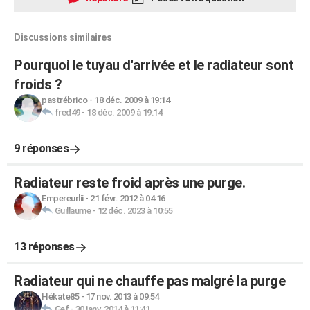
Discussions similaires
Pourquoi le tuyau d'arrivée et le radiateur sont
froids ?
pastrébrico
-
18 déc. 2009 à 19:14
fred49
-
18 déc. 2009 à 19:14
9 réponses
Radiateur reste froid après une purge.
Empereurlii
-
21 févr. 2012 à 04:16
Guillaume
-
12 déc. 2023 à 10:55
13 réponses
Radiateur qui ne chauffe pas malgré la purge
Hékate85
-
17 nov. 2013 à 09:54
Gef
-
30 janv. 2014 à 11:41