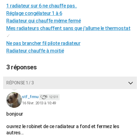
1 radiateur sur 6 ne chauffe pas..
City break
Voyage de noces
Climat
Destinations
Voyage nature
Forum
+
PHOTO
Réglage congélateur 1 à 6
GUIDES D'ACHAT
Radiateur qui chauffe même fermé
Mes radiateurs chauffent sans que j'allume le thermostat
BONS PLANS
✓
Ne pas brancher fil pilote radiateur
CARTE DE VOEUX
Radiateur chauffe à moitié
Carte Bonne année
Carte Pâques
Carte de Noël
Carte Saint-Valentin
Carte d'anniversaire
DICTIONNAIRE
3 réponses
Biographies
Expressions
Dictionnaire
Citations
Proverbes
PROGRAMME TV
RÉPONSE 1 / 3
COPAINS D'AVANT
Se connecter
Collèges
Universités
Service militaire
S'inscrire
Lycées
Primaires
Entreprises
Avis de recherche
AVIS DE DÉCÈS
stf_frmu
12 511
16 févr. 2013 à 10:49
FORUM
bonjour
Lifestyle
Sport
Television
Cinema
Bricolage
Culture
Auto
Voyage
ouvrez le robinet de ce radiateur a fond et fermez les
autres...