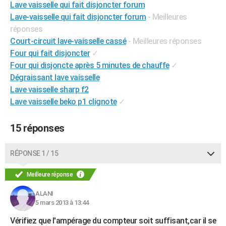
Lave vaisselle qui fait disjoncter forum
City break
Voyage de noces
Climat
Destinations
Voyage nature
Forum
+
PHOTO
Lave-vaisselle qui fait disjoncter forum
- Meilleures
réponses
GUIDES D'ACHAT
Court-circuit lave-vaisselle cassé
- Meilleures réponses
Four qui fait disjoncter
✓
BONS PLANS
Four qui disjoncte après 5 minutes de chauffe
✓
CARTE DE VOEUX
Dégraissant lave vaisselle
Lave vaisselle sharp f2
Carte Bonne année
Carte Pâques
Carte de Noël
Carte Saint-Valentin
Carte d'anniversaire
DICTIONNAIRE
Lave vaisselle beko p1 clignote
✓
Biographies
Expressions
Dictionnaire
Citations
Proverbes
PROGRAMME TV
15 réponses
COPAINS D'AVANT
Se connecter
Collèges
Universités
Service militaire
S'inscrire
Lycées
Primaires
Entreprises
Avis de recherche
RÉPONSE 1 / 15
AVIS DE DÉCÈS
Meilleure réponse
FORUM
Lifestyle
Sport
Television
Cinema
Bricolage
Culture
Auto
Voyage
ALANI
5 mars 2013 à 13:44
Vérifiez que l'ampérage du compteur soit suffisant,car il se