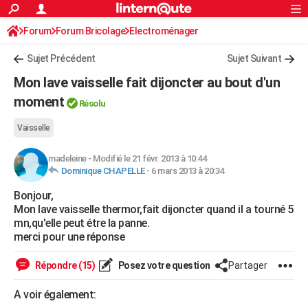
ACTUALITÉS
Forum
Forum Bricolage
Connexion
Electroménager
S'inscrire
Rechercher
Société
Education
Villes
Politique
Faits Divers
Monde
+
SPORT
Sujet Précédent
Sujet Suivant
Football
Cyclisme
Forum
Coupe du monde 2026
Tennis
Rugby
CULTURE
Mon lave vaisselle fait dijoncter au bout d'un
TNT
Cinéma
Musique
Programme TV
Streaming
Sorties cinéma
+
moment
FINANCE
Résolu
Impôts
Immobilier
Banque
Crédit
Retraite
Epargne
Risques naturels par ville
Assurance
AUTO
Vaisselle
Réserver un essai
Berlines
Forum auto
Essais
Citadines
SUV
+
HIGH-TECH
madeleine
-
Modifié le 21 févr. 2013 à 10:44
Dominique CHAPELLE
-
6 mars 2013 à 20:34
Meilleur smartphone
Ordinateurs
Guide high-tech
Mobiles
Internet
Jeux vidéo
+
BRICOLAGE
Bonjour,
Mon lave vaisselle thermor,fait dijoncter quand il a tourné 5
Aménagement intérieur
Cuisine
Jardinage
+
Forum
Extérieur
Salle de bains
Rangement
WEEK-END
mn,qu'elle peut étre la panne.
merci pour une réponse
Escapades
Expositions
Week-end nature
Guides de France
Patrimoine
Musées
+
LIFESTYLE
Bien-être
Mode
+
Art de vivre
Loisirs
Modes de vie
Répondre (15)
Posez votre question
Partager
SANTE
Guide de la santé
Médicaments
+
Alimentation
Maladies
Sommeil
A voir également:
VOYAGE