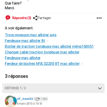
Que faire?
City break
Voyage de noces
Climat
Destinations
Voyage nature
Forum
+
PHOTO
Merci
GUIDES D'ACHAT
Répondre (3)
Partager
BONS PLANS
A voir également:
CARTE DE VOEUX
Tronçonneuse mac allister avis
Fendeuse mac allister 8t
✓
Carte Bonne année
Carte Pâques
Carte de Noël
Carte Saint-Valentin
Carte d'anniversaire
DICTIONNAIRE
Boitier de traction tondeuse mac allister mlmp160h51
Changer cable traction tondeuse mac allister
Biographies
Expressions
Dictionnaire
Citations
Proverbes
PROGRAMME TV
Fendeuse mac allister
Fendeur de bûches MVLS2200 8T mac allister
✓
COPAINS D'AVANT
Se connecter
Collèges
Universités
Service militaire
S'inscrire
Lycées
Primaires
Entreprises
Avis de recherche
AVIS DE DÉCÈS
3 réponses
FORUM
RÉPONSE 1 / 3
Lifestyle
Sport
Television
Cinema
Bricolage
Culture
Auto
Voyage
jdf_daniel26
1 813
8 mars 2013 à 10:10