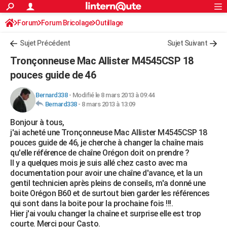
ACTUALITÉS
Forum
Forum Bricolage
Connexion
Outillage
S'inscrire
Rechercher
Société
Education
Villes
Politique
Faits Divers
Monde
+
SPORT
Sujet Précédent
Sujet Suivant
Football
Cyclisme
Forum
Coupe du monde 2026
Tennis
Rugby
CULTURE
Tronçonneuse Mac Allister M4545CSP 18
TNT
Cinéma
Musique
Programme TV
Streaming
Sorties cinéma
+
pouces guide de 46
FINANCE
Impôts
Immobilier
Banque
Crédit
Retraite
Epargne
Risques naturels par ville
Assurance
AUTO
Bernard338
-
Modifié le 8 mars 2013 à 09:44
Bernard338
-
8 mars 2013 à 13:09
Réserver un essai
Berlines
Forum auto
Essais
Citadines
SUV
+
HIGH-TECH
Bonjour à tous,
j'ai acheté une Tronçonneuse Mac Allister M4545CSP 18
Meilleur smartphone
Ordinateurs
Guide high-tech
Mobiles
Internet
Jeux vidéo
+
BRICOLAGE
pouces guide de 46, je cherche à changer la chaîne mais
qu'elle référence de chaîne Orégon doit on prendre ?
Aménagement intérieur
Cuisine
Jardinage
+
Forum
Extérieur
Salle de bains
Rangement
WEEK-END
Il y a quelques mois je suis allé chez casto avec ma
documentation pour avoir une chaîne d'avance, et la un
Escapades
Expositions
Week-end nature
Guides de France
Patrimoine
Musées
+
LIFESTYLE
gentil technicien après pleins de conseils, m'a donné une
boite Orégon B60 et de surtout bien garder les références
Bien-être
Mode
+
Art de vivre
Loisirs
Modes de vie
SANTE
qui sont dans la boite pour la prochaine fois !!!.
Hier j'ai voulu changer la chaîne et surprise elle est trop
Guide de la santé
Médicaments
+
Alimentation
Maladies
Sommeil
VOYAGE
courte. Merci pour Casto.