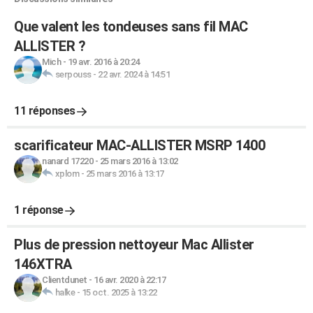
Que valent les tondeuses sans fil MAC
ALLISTER ?
Mich
-
19 avr. 2016 à 20:24
serpouss
-
22 avr. 2024 à 14:51
11 réponses
scarificateur MAC-ALLISTER MSRP 1400
nanard 17220
-
25 mars 2016 à 13:02
xplom
-
25 mars 2016 à 13:17
1 réponse
Plus de pression nettoyeur Mac Allister
146XTRA
Clientdunet
-
16 avr. 2020 à 22:17
halke
-
15 oct. 2025 à 13:22