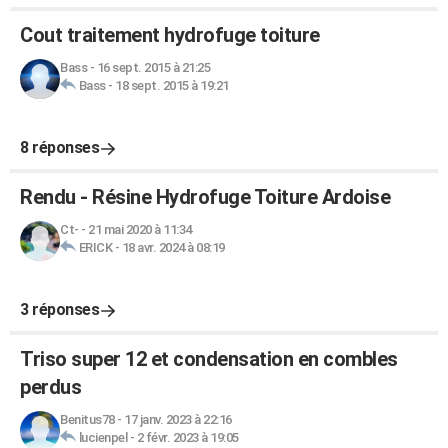
Cout traitement hydrofuge toiture
Bass
-
16 sept. 2015 à 21:25
Bass
-
18 sept. 2015 à 19:21
8 réponses
Rendu - Résine Hydrofuge Toiture Ardoise
Ct-
-
21 mai 2020 à 11:34
ERICK
-
18 avr. 2024 à 08:19
3 réponses
Triso super 12 et condensation en combles
perdus
Benitus78
-
17 janv. 2023 à 22:16
lucienpel
-
2 févr. 2023 à 19:05