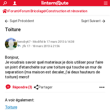
ACTUALITÉS
Forum
Forum Bricolage
Connexion
Construction et rénovation
S'inscrire
Rechercher
Société
Education
Villes
Politique
Faits Divers
Monde
+
SPORT
Charpente, toiture, combles
Sujet Précédent
Sujet Suivant
Football
Cyclisme
Forum
Coupe du monde 2026
Tennis
Rugby
CULTURE
Toiture
TNT
Cinéma
Musique
Programme TV
Streaming
Sorties cinéma
+
FINANCE
kenoby67
-
Modifié le 17 mars 2013 à 14:38
Impôts
Immobilier
Banque
Crédit
Retraite
Epargne
Risques naturels par ville
Assurance
AUTO
jfk 17 -
18 mars 2013 à 21:56
Réserver un essai
Berlines
Forum auto
Essais
Citadines
SUV
+
HIGH-TECH
Bonjour,
Je voudrais savoir quel materiaux je dois utiliser pour faire
Meilleur smartphone
Ordinateurs
Guide high-tech
Mobiles
Internet
Jeux vidéo
+
BRICOLAGE
un joint d'etancheite sur une toiture qui touche un mur de
separation (ma maison est decaler, j'ai deux hauteurs de
Aménagement intérieur
Cuisine
Jardinage
+
Forum
Extérieur
Salle de bains
Rangement
WEEK-END
toiture) merci!
Escapades
Expositions
Week-end nature
Guides de France
Patrimoine
Musées
+
LIFESTYLE
Répondre (3)
Partager
Bien-être
Mode
+
Art de vivre
Loisirs
Modes de vie
SANTE
A voir également:
Guide de la santé
Médicaments
+
Alimentation
Maladies
Sommeil
VOYAGE
Toiture