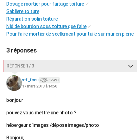
Dosage mortier pour faîtage toiture
✓
City break
Voyage de noces
Climat
Destinations
Voyage nature
Forum
+
PHOTO
Sabliere toiture
Réparation solin toiture
GUIDES D'ACHAT
Nid de bourdon sous toiture que faire
✓
BONS PLANS
Pour faire mortier de scellement pour tuile sur mur en pierre
CARTE DE VOEUX
3 réponses
Carte Bonne année
Carte Pâques
Carte de Noël
Carte Saint-Valentin
Carte d'anniversaire
DICTIONNAIRE
RÉPONSE 1 / 3
Biographies
Expressions
Dictionnaire
Citations
Proverbes
PROGRAMME TV
stf_frmu
12 490
COPAINS D'AVANT
17 mars 2013 à 14:50
Se connecter
Collèges
Universités
Service militaire
S'inscrire
Lycées
Primaires
Entreprises
Avis de recherche
AVIS DE DÉCÈS
bonjour
FORUM
pouvez vous mettre une photo ?
Lifestyle
Sport
Television
Cinema
Bricolage
Culture
Auto
Voyage
hébergeur d'images /dépose images/photo
Bonjour,