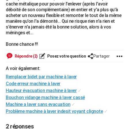
cache métalique pour pouvoir l'enlever (après l'avoir
City break
Voyage de noces
Climat
Destinations
Voyage nature
Forum
+
PHOTO
déboité de son complémentaire) en entier et y'a plus qu'à
acheter un nouveau flexible et remonter le tout de la même
GUIDES D'ACHAT
manière qu'on l'a démonté... Qui ne risque rien n'a rien et
s'énerver n'a jamais été la bonne solution, alors à vos
BONS PLANS
méninges et...
CARTE DE VOEUX
Bonne chance !!!
Carte Bonne année
Carte Pâques
Carte de Noël
Carte Saint-Valentin
Carte d'anniversaire
DICTIONNAIRE
Répondre (2)
Posez votre question
Partager
Biographies
Expressions
Dictionnaire
Citations
Proverbes
PROGRAMME TV
A voir également:
Remplacer bidet par machine à laver
COPAINS D'AVANT
Code erreur machine à laver
Se connecter
Collèges
Universités
Service militaire
S'inscrire
Lycées
Primaires
Entreprises
Avis de recherche
AVIS DE DÉCÈS
Hauteur évacuation machine à laver
✓
Bouchon vidange machine à laver cassé
FORUM
Machine a laver sans evacuation
✓
Lifestyle
Sport
Television
Cinema
Bricolage
Culture
Auto
Voyage
Problème machine à laver indesit voyant clignote
✓
2 réponses