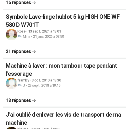
16 réponses
Symbole Lave-linge hublot 5 kg HIGH ONE WF
580 D W701T
Rose
-
13 sept. 2021 à 13:01
Mimi
-
21 janv. 2026 à 03:50
21 réponses
Machine à laver : mon tambour tape pendant
l'essorage
framby
-
3 oct. 2010 à 13:30
J
-
29 sept. 2018 à 19:15
18 réponses
J'ai oublié d'enlever les vis de transport de ma
machine