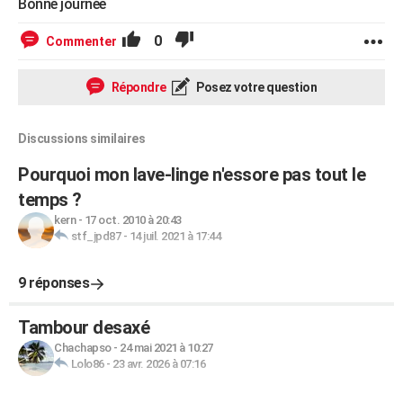
Bonne journée
0
Commenter
Répondre
Posez votre question
Discussions similaires
Pourquoi mon lave-linge n'essore pas tout le
temps ?
kern
-
17 oct. 2010 à 20:43
stf_jpd87
-
14 juil. 2021 à 17:44
9 réponses
Tambour desaxé
Chachapso
-
24 mai 2021 à 10:27
Lolo86
-
23 avr. 2026 à 07:16