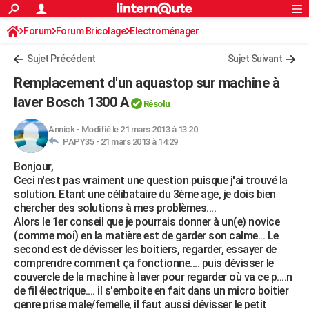
ACTUALITÉS
Forum
Forum Bricolage
Connexion
Electroménager
S'inscrire
Rechercher
Société
Education
Villes
Politique
Faits Divers
Monde
+
SPORT
Sujet Précédent
Sujet Suivant
Football
Cyclisme
Forum
Coupe du monde 2026
Tennis
Rugby
CULTURE
Remplacement d'un aquastop sur machine à
TNT
Cinéma
Musique
Programme TV
Streaming
Sorties cinéma
+
laver Bosch 1300 A
FINANCE
Résolu
Impôts
Immobilier
Banque
Crédit
Retraite
Epargne
Risques naturels par ville
Assurance
AUTO
Annick
-
Modifié le 21 mars 2013 à 13:20
PAPY35 -
21 mars 2013 à 14:29
Réserver un essai
Berlines
Forum auto
Essais
Citadines
SUV
+
HIGH-TECH
Bonjour,
Ceci n'est pas vraiment une question puisque j'ai trouvé la
Meilleur smartphone
Ordinateurs
Guide high-tech
Mobiles
Internet
Jeux vidéo
+
BRICOLAGE
solution. Etant une célibataire du 3ème age, je dois bien
chercher des solutions à mes problèmes....
Aménagement intérieur
Cuisine
Jardinage
+
Forum
Extérieur
Salle de bains
Rangement
WEEK-END
Alors le 1er conseil que je pourrais donner à un(e) novice
(comme moi) en la matière est de garder son calme... Le
Escapades
Expositions
Week-end nature
Guides de France
Patrimoine
Musées
+
LIFESTYLE
second est de dévisser les boitiers, regarder, essayer de
comprendre comment ça fonctionne.... puis dévisser le
Bien-être
Mode
+
Art de vivre
Loisirs
Modes de vie
SANTE
couvercle de la machine à laver pour regarder où va ce p....n
de fil électrique.... il s'emboite en fait dans un micro boitier
Guide de la santé
Médicaments
+
Alimentation
Maladies
Sommeil
VOYAGE
genre prise male/femelle, il faut aussi dévisser le petit