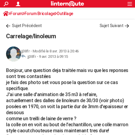
ACTUALITÉS
Forum
Forum Bricolage
Connexion
Outillage
S'inscrire
Rechercher
Société
Education
Villes
Politique
Faits Divers
Monde
+
SPORT
Sujet Précédent
Sujet Suivant
Football
Cyclisme
Forum
Coupe du monde 2026
Tennis
Rugby
CULTURE
Carrelage/linoleum
TNT
Cinéma
Musique
Programme TV
Streaming
Sorties cinéma
+
FINANCE
jj38fr
-
Modifié le 8 avr. 2013 à 20:46
Impôts
Immobilier
Banque
Crédit
Retraite
Epargne
Risques naturels par ville
Assurance
AUTO
jj38fr -
9 avr. 2013 à 09:15
Réserver un essai
Berlines
Forum auto
Essais
Citadines
SUV
+
HIGH-TECH
Bonjour, une question deja traitée mais vu que les reponses
sont tres contastées
Meilleur smartphone
Ordinateurs
Guide high-tech
Mobiles
Internet
Jeux vidéo
+
BRICOLAGE
je fais des photo set vous pose la question sur ce cas
specifique.
Aménagement intérieur
Cuisine
Jardinage
+
Forum
Extérieur
Salle de bains
Rangement
WEEK-END
J'ai une salle d'animation de 35 m3 à refaire,
actuellement des dalles de linoleum de 30/30 (voir photo)
Escapades
Expositions
Week-end nature
Guides de France
Patrimoine
Musées
+
LIFESTYLE
posées en 1970, on voit la partie dur de 3mm d'epaisseur er
dessous
Bien-être
Mode
+
Art de vivre
Loisirs
Modes de vie
SANTE
comme un treilli de laine de verre ?
la colle on en voit au bout de l'echantillon, une colle marron
Guide de la santé
Médicaments
+
Alimentation
Maladies
Sommeil
VOYAGE
style caoutchouteuse mais maintenant tres dure!