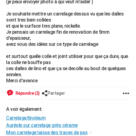
(je peux envoyer photo à qui veut m'aider )
City break
Voyage de noces
Climat
Destinations
Voyage nature
Forum
+
PHOTO
Je souhaite mettre un carrelage dessus vu que les dalles
sont tres bien collées
GUIDES D'ACHAT
et que le surface tres plane, nickelle.
Je pensais un carrelage fin de renovation de 5mm
BONS PLANS
d'epaisseur,
avez vous des idées sur ce type de carrelage
CARTE DE VOEUX
Carte Bonne année
Carte Pâques
Carte de Noël
Carte Saint-Valentin
Carte d'anniversaire
et surtout quelle colle et joint utiliser pour que ça dure, que
DICTIONNAIRE
la colle ne bouffe pas
Biographies
Expressions
Dictionnaire
Citations
Proverbes
ces dalles de lino et que ça se decolle au bout de quelques
PROGRAMME TV
années.
Merci d'avance
COPAINS D'AVANT
Se connecter
Collèges
Universités
Service militaire
S'inscrire
Lycées
Primaires
Entreprises
Avis de recherche
Répondre (2)
Partager
AVIS DE DÉCÈS
FORUM
A voir également:
Lifestyle
Sport
Television
Cinema
Bricolage
Culture
Auto
Voyage
Carrelage/linoleum
Auréole sur carrelage grès cérame
Mon carrelage laisse des traces de pas
✓