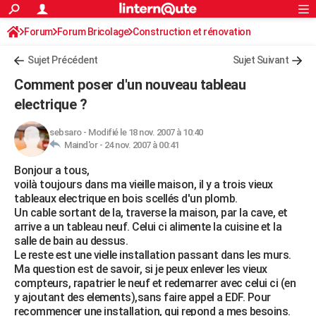
ACTUALITÉS
Forum
Forum Bricolage
Connexion
Construction et rénovation
S'inscrire
Rechercher
Société
Education
Villes
Politique
Faits Divers
Monde
+
SPORT
Sujet Précédent
Sujet Suivant
Football
Cyclisme
Forum
Coupe du monde 2026
Tennis
Rugby
CULTURE
Comment poser d'un nouveau tableau
TNT
Cinéma
Musique
Programme TV
Streaming
Sorties cinéma
+
electrique ?
FINANCE
Impôts
Immobilier
Banque
Crédit
Retraite
Epargne
Risques naturels par ville
Assurance
AUTO
sebsaro
-
Modifié le 18 nov. 2007 à 10:40
Maind'or -
24 nov. 2007 à 00:41
Réserver un essai
Berlines
Forum auto
Essais
Citadines
SUV
+
HIGH-TECH
Bonjour a tous,
voilà toujours dans ma vieille maison, il y a trois vieux
Meilleur smartphone
Ordinateurs
Guide high-tech
Mobiles
Internet
Jeux vidéo
+
BRICOLAGE
tableaux electrique en bois scellés d'un plomb.
Un cable sortant de la, traverse la maison, par la cave, et
Aménagement intérieur
Cuisine
Jardinage
+
Forum
Extérieur
Salle de bains
Rangement
WEEK-END
arrive a un tableau neuf. Celui ci alimente la cuisine et la
salle de bain au dessus.
Escapades
Expositions
Week-end nature
Guides de France
Patrimoine
Musées
+
LIFESTYLE
Le reste est une vielle installation passant dans les murs.
Ma question est de savoir, si je peux enlever les vieux
Bien-être
Mode
+
Art de vivre
Loisirs
Modes de vie
SANTE
compteurs, rapatrier le neuf et redemarrer avec celui ci (en
y ajoutant des elements),sans faire appel a EDF. Pour
Guide de la santé
Médicaments
+
Alimentation
Maladies
Sommeil
VOYAGE
recommencer une installation, qui repond a mes besoins.