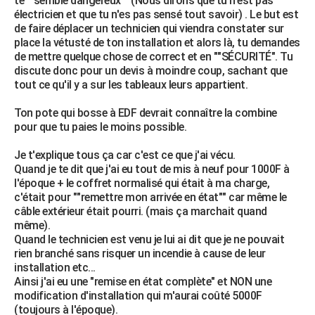
te ""semble dangereux"" (Nous dirons que tu n'est pas
électricien et que tu n'es pas sensé tout savoir) . Le but est
de faire déplacer un technicien qui viendra constater sur
place la vétusté de ton installation et alors là, tu demandes
de mettre quelque chose de correct et en ""SÉCURITÉ". Tu
discute donc pour un devis à moindre coup, sachant que
tout ce qu'il y a sur les tableaux leurs appartient.
Ton pote qui bosse à EDF devrait connaître la combine
pour que tu paies le moins possible.
Je t'explique tous ça car c'est ce que j'ai vécu.
Quand je te dit que j'ai eu tout de mis à neuf pour 1000F à
l'époque + le coffret normalisé qui était à ma charge,
c'était pour ""remettre mon arrivée en état"" car même le
câble extérieur était pourri. (mais ça marchait quand
même).
Quand le technicien est venu je lui ai dit que je ne pouvait
rien branché sans risquer un incendie à cause de leur
installation etc...
Ainsi j'ai eu une "remise en état complète" et NON une
modification d'installation qui m'aurai coûté 5000F
(toujours à l'époque).