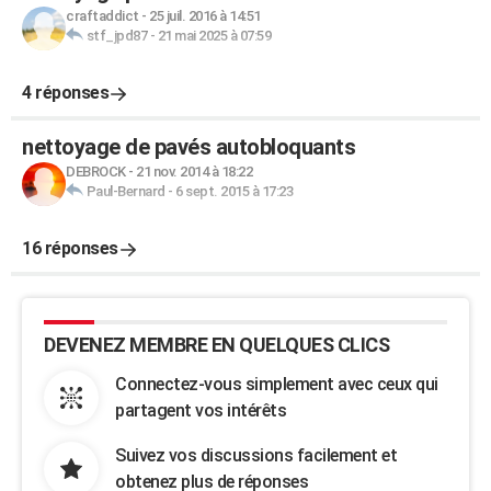
craftaddict
-
25 juil. 2016 à 14:51
stf_jpd87
-
21 mai 2025 à 07:59
4 réponses
nettoyage de pavés autobloquants
DEBROCK
-
21 nov. 2014 à 18:22
Paul-Bernard
-
6 sept. 2015 à 17:23
16 réponses
DEVENEZ MEMBRE EN QUELQUES CLICS
Connectez-vous simplement avec ceux qui
partagent vos intérêts
Suivez vos discussions facilement et
obtenez plus de réponses