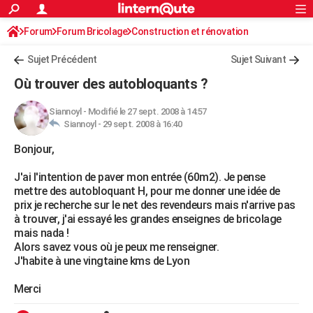
ACTUALITÉS
Forum
Forum Bricolage
Connexion
Construction et rénovation
S'inscrire
Rechercher
Société
Education
Villes
Politique
Faits Divers
Monde
+
SPORT
Sujet Précédent
Sujet Suivant
Football
Cyclisme
Forum
Coupe du monde 2026
Tennis
Rugby
CULTURE
Où trouver des autobloquants ?
TNT
Cinéma
Musique
Programme TV
Streaming
Sorties cinéma
+
FINANCE
Siannoyl
-
Modifié le 27 sept. 2008 à 14:57
Siannoyl -
29 sept. 2008 à 16:40
Impôts
Immobilier
Banque
Crédit
Retraite
Epargne
Risques naturels par ville
Assurance
AUTO
Bonjour,
Réserver un essai
Berlines
Forum auto
Essais
Citadines
SUV
+
HIGH-TECH
J'ai l'intention de paver mon entrée (60m2). Je pense
Meilleur smartphone
Ordinateurs
Guide high-tech
Mobiles
Internet
Jeux vidéo
+
BRICOLAGE
mettre des autobloquant H, pour me donner une idée de
prix je recherche sur le net des revendeurs mais n'arrive pas
Aménagement intérieur
Cuisine
Jardinage
+
Forum
Extérieur
Salle de bains
Rangement
WEEK-END
à trouver, j'ai essayé les grandes enseignes de bricolage
mais nada !
Escapades
Expositions
Week-end nature
Guides de France
Patrimoine
Musées
+
LIFESTYLE
Alors savez vous où je peux me renseigner.
J'habite à une vingtaine kms de Lyon
Bien-être
Mode
+
Art de vivre
Loisirs
Modes de vie
SANTE
Merci
Guide de la santé
Médicaments
+
Alimentation
Maladies
Sommeil
VOYAGE