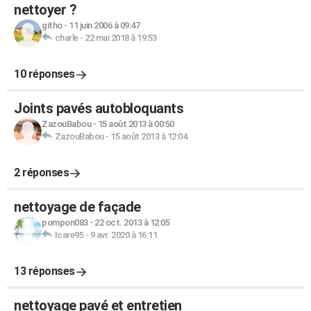
nettoyer ?
githo
-
11 juin 2006 à 09:47
charle
-
22 mai 2018 à 19:53
10 réponses
Joints pavés autobloquants
ZazouBabou
-
15 août 2013 à 00:50
ZazouBabou
-
15 août 2013 à 12:04
2 réponses
nettoyage de façade
pompon083
-
22 oct. 2013 à 12:05
Icare95
-
9 avr. 2020 à 16:11
13 réponses
nettoyage pavé et entretien