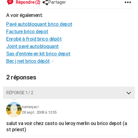
Répondre (2)
Partager
City break
Voyage de noces
Climat
Destinations
Voyage nature
Forum
+
PHOTO
A voir également:
GUIDES D'ACHAT
Pavé autobloquant brico depot
Facture brico depot
BONS PLANS
Enrobé à froid brico dépôt
CARTE DE VOEUX
Joint pavé autobloquant
Sas d'entrée en kit brico depot
Carte Bonne année
Carte Pâques
Carte de Noël
Carte Saint-Valentin
Carte d'anniversaire
DICTIONNAIRE
Bec j net brico dépôt
✓
Biographies
Expressions
Dictionnaire
Citations
Proverbes
PROGRAMME TV
2 réponses
COPAINS D'AVANT
RÉPONSE 1 / 2
Se connecter
Collèges
Universités
Service militaire
S'inscrire
Lycées
Primaires
Entreprises
Avis de recherche
AVIS DE DÉCÈS
sumeqaci
FORUM
28 sept. 2008 à 13:55
Lifestyle
Sport
Television
Cinema
Bricolage
Culture
Auto
Voyage
salut va voir chez casto ou leroy merlin ou brico depot (a
st priest)