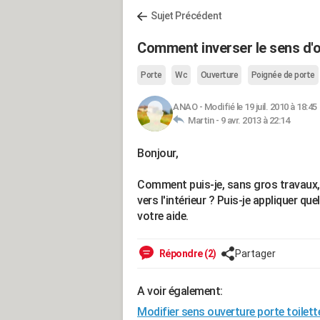
Sujet Précédent
Comment inverser le sens d'o
Porte
Wc
Ouverture
Poignée de porte
ANAO
-
Modifié le 19 juil. 2010 à 18:45
Martin -
9 avr. 2013 à 22:14
Bonjour,
Comment puis-je, sans gros travaux, o
vers l'intérieur ? Puis-je appliquer q
votre aide.
Répondre (2)
Partager
A voir également:
Modifier sens ouverture porte toilett