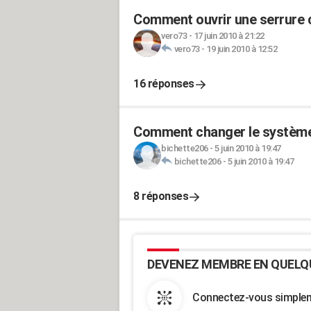
Comment ouvrir une serrure c
vero73
-
17 juin 2010 à 21:22
vero73
-
19 juin 2010 à 12:52
16 réponses
Comment changer le système 
bichette206
-
5 juin 2010 à 19:47
bichette206
-
5 juin 2010 à 19:47
8 réponses
DEVENEZ MEMBRE EN QUELQ
Connectez-vous simpleme