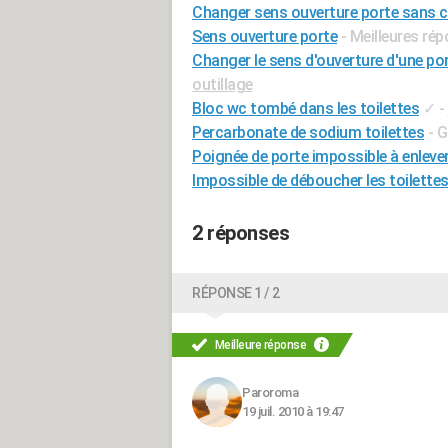
Changer sens ouverture porte sans c
Sens ouverture porte
- Meilleures ré
Changer le sens d'ouverture d'une por
outillage
Bloc wc tombé dans les toilettes
✓
-
Percarbonate de sodium toilettes
- G
Poignée de porte impossible à enleve
Impossible de déboucher les toilette
2 réponses
RÉPONSE 1 / 2
Meilleure réponse
Paroroma
19 juil. 2010 à 19:47