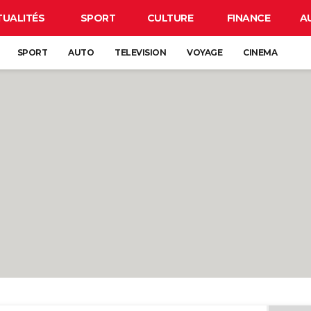
TUALITÉS
SPORT
CULTURE
FINANCE
A
SPORT
AUTO
TELEVISION
VOYAGE
CINEMA