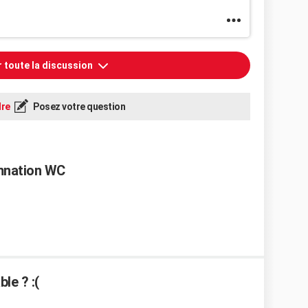
r toute la discussion
re
Posez votre question
mnation WC
le ? :(