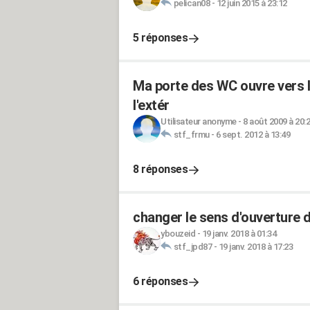
pelican08
-
12 juin 2015 à 23:12
5 réponses
Ma porte des WC ouvre vers l'i
l'extér
Utilisateur anonyme
-
8 août 2009 à 20:
stf_frmu
-
6 sept. 2012 à 13:49
8 réponses
changer le sens d'ouverture d
ybouzeid
-
19 janv. 2018 à 01:34
stf_jpd87
-
19 janv. 2018 à 17:23
6 réponses