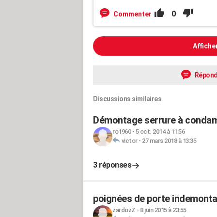
0
Commenter
Affiche
Répond
Discussions similaires
Démontage serrure à conda
ro1960
-
5 oct. 2014 à 11:56
victor
-
27 mars 2018 à 13:35
3 réponses
poignées de porte indemontab
zardozZ
-
8 juin 2015 à 23:55