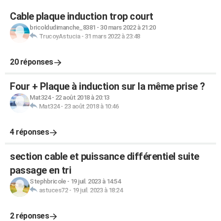
Cable plaque induction trop court
bricoldudimanche_8381
-
30 mars 2022 à 21:20
TrucoyAstucia
-
31 mars 2022 à 23:48
20 réponses
Four + Plaque à induction sur la même prise ?
Mat324
-
22 août 2018 à 20:13
Mat324
-
23 août 2018 à 10:46
4 réponses
section cable et puissance différentiel suite
passage en tri
Stephbricole
-
19 juil. 2023 à 14:54
astuces72
-
19 juil. 2023 à 18:24
2 réponses