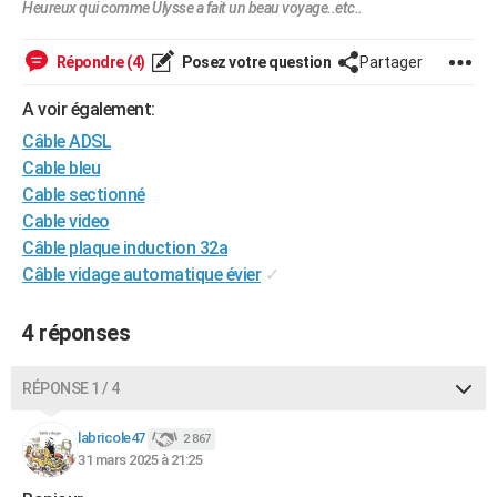
Heureux qui comme Ulysse a fait un beau voyage..etc..
City break
Voyage de noces
Climat
Destinations
Voyage nature
Forum
+
PHOTO
Répondre (4)
Posez votre question
Partager
GUIDES D'ACHAT
A voir également:
BONS PLANS
Câble ADSL
CARTE DE VOEUX
Cable bleu
Cable sectionné
Carte Bonne année
Carte Pâques
Carte de Noël
Carte Saint-Valentin
Carte d'anniversaire
DICTIONNAIRE
Cable video
Biographies
Expressions
Dictionnaire
Citations
Proverbes
Câble plaque induction 32a
PROGRAMME TV
Câble vidage automatique évier
✓
COPAINS D'AVANT
4 réponses
Se connecter
Collèges
Universités
Service militaire
S'inscrire
Lycées
Primaires
Entreprises
Avis de recherche
AVIS DE DÉCÈS
FORUM
RÉPONSE 1 / 4
Lifestyle
Sport
Television
Cinema
Bricolage
Culture
Auto
Voyage
labricole47
2 867
31 mars 2025 à 21:25