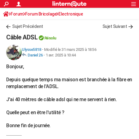
ACTUALITÉS
Forum
Forum Bricolage
Connexion
Electronique
S'inscrire
Rechercher
Société
Education
Villes
Politique
Faits Divers
Monde
+
SPORT
Sujet Précédent
Sujet Suivant
Football
Cyclisme
Forum
Coupe du monde 2026
Tennis
Rugby
CULTURE
Câble ADSL
Résolu
TNT
Cinéma
Musique
Programme TV
Streaming
Sorties cinéma
+
FINANCE
Ulysse5818
-
Modifié le 31 mars 2025 à 18:56
Daniel 26
-
1 avr. 2025 à 10:44
Impôts
Immobilier
Banque
Crédit
Retraite
Epargne
Risques naturels par ville
Assurance
AUTO
Bonjour,
Réserver un essai
Berlines
Forum auto
Essais
Citadines
SUV
+
HIGH-TECH
Depuis quelque temps ma maison est branchée à la fibre en
Meilleur smartphone
Ordinateurs
Guide high-tech
Mobiles
Internet
Jeux vidéo
+
BRICOLAGE
remplacement de l'ADSL.
Aménagement intérieur
Cuisine
Jardinage
+
Forum
Extérieur
Salle de bains
Rangement
WEEK-END
J'ai 40 mètres de câble adsl qui ne me servent à rien.
Escapades
Expositions
Week-end nature
Guides de France
Patrimoine
Musées
+
LIFESTYLE
Quelle peut en être l'utilité ?
Bien-être
Mode
+
Art de vivre
Loisirs
Modes de vie
SANTE
Bonne fin de journée.
Guide de la santé
Médicaments
+
Alimentation
Maladies
Sommeil
VOYAGE