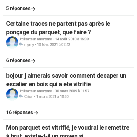
5 réponses
Certaine traces ne partent pas après le
ponçage du parquet, que faire ?
Utilisateur anonyme
-
14 août 2010 à 16:39
mymy
-
13 févr. 2021 à 07:42
6 réponses
bojour j aimerais savoir comment decaper un
escalier en bois qui a ete vitrifie
Utilisateur anonyme
-
30 mars 2009 à 11:57
Cricri
-
1 mars 2021 à 10:50
16 réponses
Mon parquet est vitrifié, je voudrai le remettre
à brut, existe-t-il un moyen si