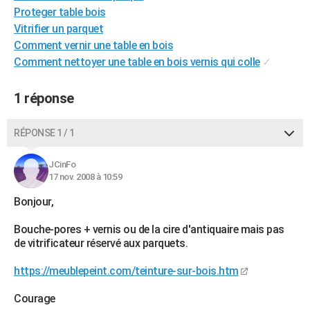
Proteger table bois
City break
Voyage de noces
Climat
Destinations
Voyage nature
Forum
+
PHOTO
Vitrifier un parquet
Comment vernir une table en bois
GUIDES D'ACHAT
Comment nettoyer une table en bois vernis qui colle
✓
BONS PLANS
1 réponse
CARTE DE VOEUX
Carte Bonne année
Carte Pâques
Carte de Noël
Carte Saint-Valentin
Carte d'anniversaire
DICTIONNAIRE
RÉPONSE 1 / 1
Biographies
Expressions
Dictionnaire
Citations
Proverbes
PROGRAMME TV
JCinFo
17 nov. 2008 à 10:59
COPAINS D'AVANT
Bonjour,
Se connecter
Collèges
Universités
Service militaire
S'inscrire
Lycées
Primaires
Entreprises
Avis de recherche
AVIS DE DÉCÈS
Bouche-pores + vernis ou de la cire d'antiquaire mais pas
FORUM
de vitrificateur réservé aux parquets.
Lifestyle
Sport
Television
Cinema
Bricolage
Culture
Auto
Voyage
https://meublepeint.com/teinture-sur-bois.htm
Courage