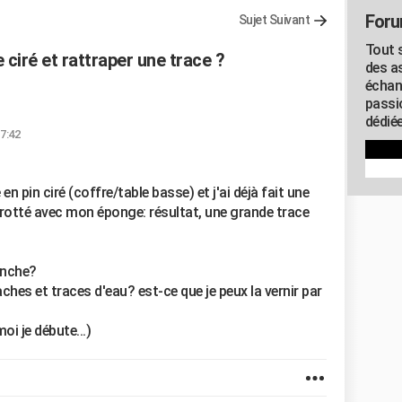
Foru
Sujet Suivant
Tout s
iré et rattraper une trace ?
des as
échan
passi
dédiée
17:42
n pin ciré (coffre/table basse) et j'ai déjà fait une
i frotté avec mon éponge: résultat, une grande trace
anche?
es et traces d'eau? est-ce que je peux la vernir par
oi je débute...)