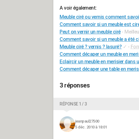
A voir également:
Meuble ciré ou vernis comment savoi
Comment savoir si un meuble est ciré
Peut on vernir un meuble ciré
- Meille
Comment savoir si un meuble a été ci
Meuble ciré ? vernis ? lasuré?
✓
-
For
Comment décaper un meuble en meris
Eclaircir un meuble en merisier dans 
Comment décaper une table en merisie
3 réponses
RÉPONSE 1 / 3
jeanpaul27500
5 déc. 2010 à 18:01