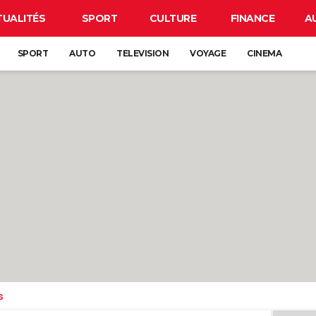
TUALITÉS
SPORT
CULTURE
FINANCE
A
SPORT
AUTO
TELEVISION
VOYAGE
CINEMA
s