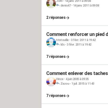
JORI
-
14 janv. 2011 à 09:08
denis47
-
14 janv. 2011 à 09:08
2 réponses
Comment renforcer un pied d
tristouille
-
3 févr. 2011 à 19:42
lds
-
3 févr. 2011 à 19:42
7 réponses
Comment enlever des taches p
Vince
-
4 juin 2005 à 09:35
Zazou
-
1 juil. 2015 à 11:43
7 réponses