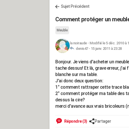
Sujet Précédent
Comment protéger un meuble c
Meuble
la noiraude
-
Modifié le 5 déc. 2010 à 
denis47 -
15 janv. 2011 à 23:28
Bonjour. Je viens d'acheter un meuble e
tache dessus! Et là, grave erreur, j'a
blanche sur ma table.
J'ai donc deux question:
1° comment rattraper cette trace bl
2° comment protéger ma table des tach
dessus la cire?
merci d'avance aux vrais bricoleurs (m
Répondre (3)
Partager