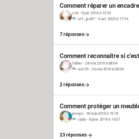
Comment réparer un encadrem
zoé
-
8 juil. 2010 à 13:25
stf_jpd87
-
6 avr. 2020 à 17:54
7 réponses
Comment reconnaître si c'est 
falher
-
24 mai 2010 à 08:04
eric39
-
24 mai 2010 à 08:04
2 réponses
Comment protéger un meuble 
jessyo
-
18 mai 2010 à 19:18
ojala
-
8 janv. 2019 à 14:57
23 réponses