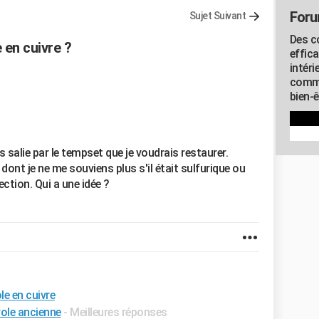
Foru
Sujet Suivant
Des c
en cuivre ?
effic
intéri
commu
bien-
s salie par le tempset que je voudrais restaurer.
dont je ne me souviens plus s'il était sulfurique ou
ection. Qui a une idée ?
e en cuivre
ole ancienne
- Meilleures réponses