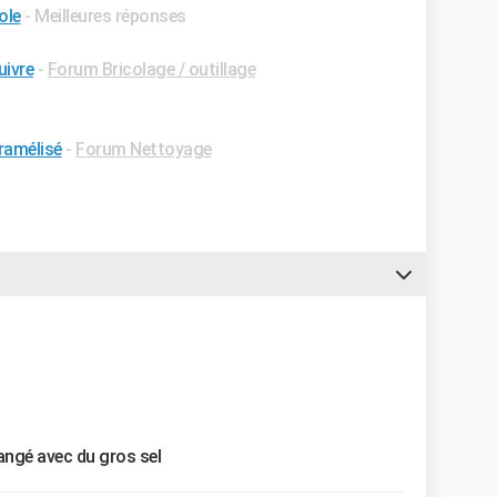
ole
- Meilleures réponses
ivre
-
Forum Bricolage / outillage
aramélisé
-
Forum Nettoyage
angé avec du gros sel