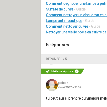
Comment degripper une lampe à pétr
Sulfate de cuivre
- Guide
Comment nettoyer un chaudron en cu
Lampe antimoustique
- Guide
Comment nettoyer cuivre
- Guide
Nettoyer une vieille poêle en cuivre c
5 réponses
RÉPONSE 1 / 5
Meilleure réponse
gedeon
4 mai 2007 à 20:57
tu peut aussi prendre du vinaigre mel