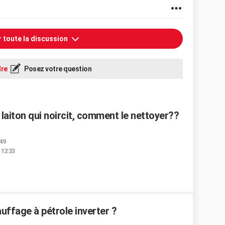
r toute la discussion
re
Posez votre question
 laiton qui noircit, comment le nettoyer??
:49
 12:33
fage à pétrole inverter ?