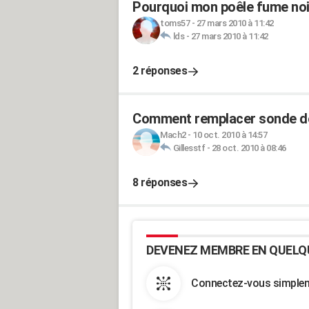
Pourquoi mon poêle fume noi
toms57
-
27 mars 2010 à 11:42
lds
-
27 mars 2010 à 11:42
2 réponses
Comment remplacer sonde de 
Mach2
-
10 oct. 2010 à 14:57
Gillesstf
-
28 oct. 2010 à 08:46
8 réponses
DEVENEZ MEMBRE EN QUELQ
Connectez-vous simpleme