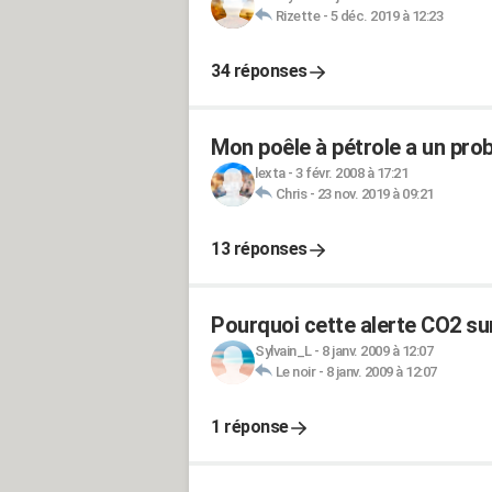
Rizette
-
5 déc. 2019 à 12:23
34 réponses
Mon poêle à pétrole a un pr
lexta
-
3 févr. 2008 à 17:21
Chris
-
23 nov. 2019 à 09:21
13 réponses
Pourquoi cette alerte CO2 su
Sylvain_L
-
8 janv. 2009 à 12:07
Le noir
-
8 janv. 2009 à 12:07
1 réponse