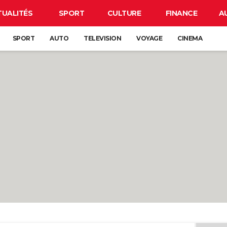
TUALITÉS
SPORT
CULTURE
FINANCE
A
SPORT
AUTO
TELEVISION
VOYAGE
CINEMA