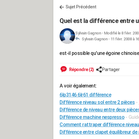
Sujet Précédent
Quel est la différence entre u
Sylvain Gagnon
-
Modifié le 8 févr. 200
Sylvain Gagnon -
11 févr. 2008 à 1
est-il possible qu'une égoine chinois
Répondre (2)
Partager
A voir également:
6lp3146 6lr61 différence
Différence niveau sol entre 2 pièces
-
Différence de niveau entre deux pièce
Différence machine nespresso
- Guid
Comment rattraper différence niveau
Différence entre clapet équilibreur d