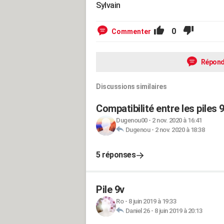
Sylvain
0
Commenter
Répond
Discussions similaires
Compatibilité entre les piles
Dugenou00
-
2 nov. 2020 à 16:41
Dugenou
-
2 nov. 2020 à 18:38
5 réponses
Pile 9v
Ro
-
8 juin 2019 à 19:33
Daniel 26
-
8 juin 2019 à 20:13