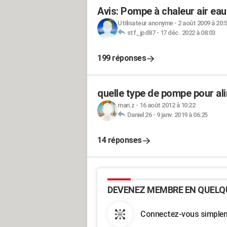
Avis: Pompe à chaleur air eau
Utilisateur anonyme
-
2 août 2009 à 20:
stf_jpd87
-
17 déc. 2022 à 08:03
199 réponses
quelle type de pompe pour ali
man.z
-
16 août 2012 à 10:22
Daniel 26
-
9 janv. 2019 à 06:25
14 réponses
DEVENEZ MEMBRE EN QUELQ
Connectez-vous simpleme