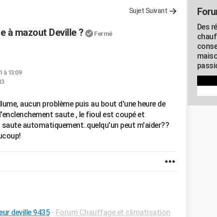
Foru
Sujet Suivant
Des r
 à mazout Deville ?
Fermé
chauf
conse
maiso
passio
1 à 13:09
13
allume, aucun problème puis au bout d'une heure de
 d'enclenchement saute , le fioul est coupé et
 il saute automatiquement..quelqu'un peut m'aider??
aucoup!
eur deville 9435
-
Forum Chauffage et climatisation