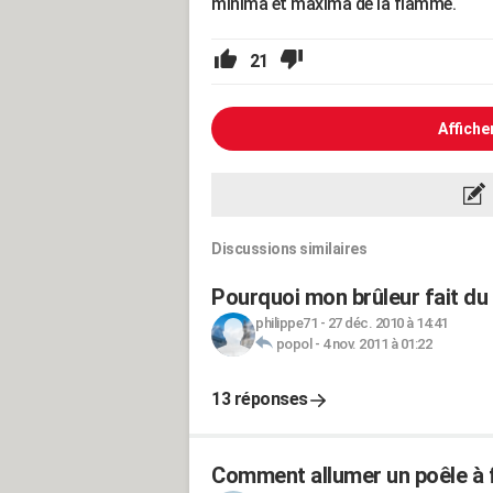
minima et maxima de la flamme.
21
Affiche
Discussions similaires
Pourquoi mon brûleur fait du 
philippe71
-
27 déc. 2010 à 14:41
popol
-
4 nov. 2011 à 01:22
13 réponses
Comment allumer un poêle à f