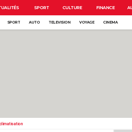
TUALITÉS
SPORT
CULTURE
FINANCE
A
SPORT
AUTO
TELEVISION
VOYAGE
CINEMA
climatisation