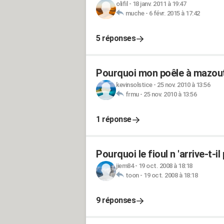
olifil
-
18 janv. 2011 à 19:47
muche
-
6 févr. 2015 à 17:42
5 réponses
Pourquoi mon poêle à mazout 
kevinsolstice
-
25 nov. 2010 à 13:56
frmu
-
25 nov. 2010 à 13:56
1 réponse
Pourquoi le fioul n 'arrive-t-i
jiem84
-
19 oct. 2008 à 18:18
toon
-
19 oct. 2008 à 18:18
9 réponses