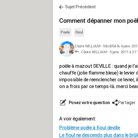
Sujet Précédent
Comment dépanner mon poêle
Poele
Fioul
Claire WILLIAM
-
Modifié le 4 janv. 201
Claire WILLIAM -
5 janv. 2011 à 21:
poêle à mazout DEVILLE : quand je l'
chauffe (jolie flamme bleue) le levier
impossible de reenclencher ce levier,
on a frois par ce temps-là..merci be
Posez votre question
Partager
A voir également:
Problème poêle à fioul deville
Le fioul ne descends plus dans le brûl