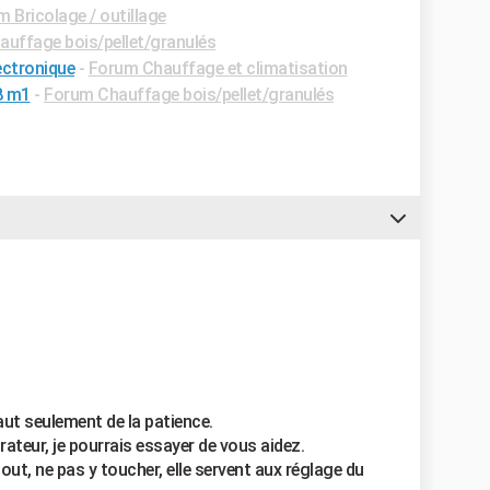
 Bricolage / outillage
uffage bois/pellet/granulés
ectronique
-
Forum Chauffage et climatisation
8 m1
-
Forum Chauffage bois/pellet/granulés
aut seulement de la patience.
ateur, je pourrais essayer de vous aidez.
rtout, ne pas y toucher, elle servent aux réglage du