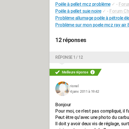
Poêle à pellet mcz problème
✓
-
Forum
Poêle à pellet suie noire
✓
-
Forum Cha
Problème allumage poêle à pétrole él
Problème sur mon poele mcz ray air 
12 réponses
RÉPONSE 1 / 12
Meilleure réponse
rionel
4 janv. 2011 à 19:42
Bonjour
Pour moi, ce n'est pas compliqué, il f
Peut être qu'avec une photo du carbur
Il doit y avoir deux vis de réglage, su