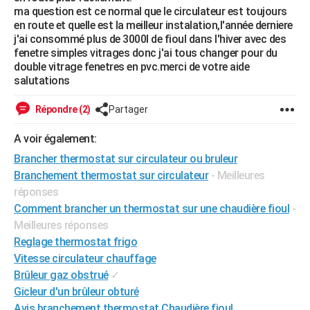
ma question est ce normal que le circulateur est toujours
City break
Voyage de noces
Climat
Destinations
Voyage nature
Forum
+
PHOTO
en route et quelle est la meilleur instalation,l'année derniere
j'ai consommé plus de 3000l de fioul dans l'hiver avec des
GUIDES D'ACHAT
fenetre simples vitrages donc j'ai tous changer pour du
double vitrage fenetres en pvc.merci de votre aide
BONS PLANS
salutations
CARTE DE VOEUX
Répondre (2)
Partager
Carte Bonne année
Carte Pâques
Carte de Noël
Carte Saint-Valentin
Carte d'anniversaire
DICTIONNAIRE
A voir également:
Biographies
Expressions
Dictionnaire
Citations
Proverbes
PROGRAMME TV
Brancher thermostat sur circulateur ou bruleur
Branchement thermostat sur circulateur
- Meilleures
COPAINS D'AVANT
réponses
Comment brancher un thermostat sur une chaudière fioul
-
Se connecter
Collèges
Universités
Service militaire
S'inscrire
Lycées
Primaires
Entreprises
Avis de recherche
AVIS DE DÉCÈS
Meilleures réponses
FORUM
Reglage thermostat frigo
Vitesse circulateur chauffage
Lifestyle
Sport
Television
Cinema
Bricolage
Culture
Auto
Voyage
Brûleur gaz obstrué
✓
Gicleur d'un brûleur obturé
Avis branchement thermostat Chaudière fioul