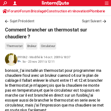
ACTUALITÉS
Forum
Forum Bricolage
Connexion
Construction et rénovation
S'inscrire
Plomberie
Rechercher
Société
Education
Villes
Politique
Faits Divers
Monde
+
SPORT
Sujet Précédent
Sujet Suivant
Football
Cyclisme
Forum
Coupe du monde 2026
Tennis
Rugby
CULTURE
Comment brancher un thermostat sur
TNT
Cinéma
Musique
Programme TV
Streaming
Sorties cinéma
+
chaudiere ?
FINANCE
Impôts
Immobilier
Banque
Crédit
Retraite
Epargne
Risques naturels par ville
Assurance
AUTO
Thermostat
Bruleur
Circulateur
Réserver un essai
Berlines
Forum auto
Essais
Citadines
SUV
+
HIGH-TECH
091062
-
Modifié le 14 oct. 2009 à 18:37
lio -
23 nov. 2011 à 12:11
Meilleur smartphone
Ordinateurs
Guide high-tech
Mobiles
Internet
Jeux vidéo
+
BRICOLAGE
bonsoir, j'ai installé un thermostat pour programmer ma
chaudiere fioul avec un bruleur cuenod c4.sur le plan de
Aménagement intérieur
Cuisine
Jardinage
+
Forum
Extérieur
Salle de bains
Rangement
WEEK-END
cablage il fallait enlever le shunt entre t1 et t2 et brancher
le thermostat.je m'apperçois que la chaudiere ne monte
Escapades
Expositions
Week-end nature
Guides de France
Patrimoine
Musées
+
LIFESTYLE
pas en temperature,et que le circulateur est toujours en
marche car il est branché en direct sur un fusible,j'ai
Bien-être
Mode
+
Art de vivre
Loisirs
Modes de vie
SANTE
essayer aussi de brancher le thermostat en serie avec le
circulateur, mais j'ai l'impression que ma chaudiere se met
Guide de la santé
Médicaments
+
Alimentation
Maladies
Sommeil
VOYAGE
en route plus facilement.