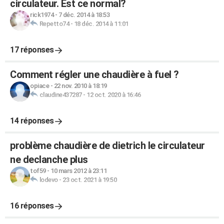
circulateur. Est ce normal?
rick1974
-
7 déc. 2014 à 18:53
Repetto74
-
18 déc. 2014 à 11:01
17 réponses
Comment régler une chaudière à fuel ?
opiace
-
22 nov. 2010 à 18:19
claudine437287
-
12 oct. 2020 à 16:46
14 réponses
problème chaudière de dietrich le circulateur
ne declanche plus
tof59
-
10 mars 2012 à 23:11
lodevo
-
23 oct. 2021 à 19:50
16 réponses