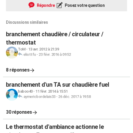
Répondre
Posez votre question
Discussions similaires
branchement chaudière / circulateur /
thermostat
ToM
-
13 avr. 2012 à 21:39
eliottfu
-
23 févr. 2016 à 09:52
8 réponses
branchement d'un TA sur chaudière fuel
baboo40
-
11 févr. 2014 à 15:51
aymericbordelais33
-
26 déc. 2017 à 19:58
30 réponses
Le thermostat d'ambiance actionne le