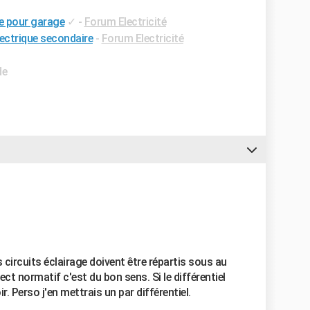
e pour garage
✓
-
Forum Electricité
lectrique secondaire
-
Forum Electricité
de
 circuits éclairage doivent être répartis sous au
ect normatif c'est du bon sens. Si le différentiel
. Perso j'en mettrais un par différentiel.