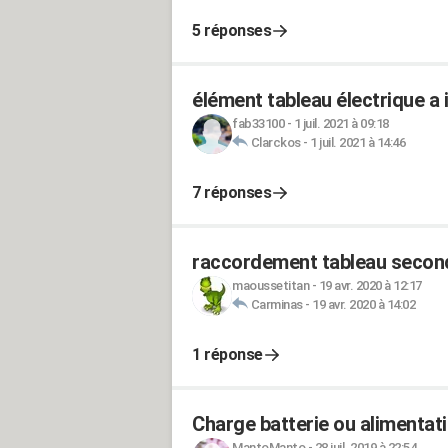
5 réponses
élément tableau électrique a i
fab33100
-
1 juil. 2021 à 09:18
Clarckos
-
1 juil. 2021 à 14:46
7 réponses
raccordement tableau secon
maoussetitan
-
19 avr. 2020 à 12:17
Carminas
-
19 avr. 2020 à 14:02
1 réponse
Charge batterie ou alimentati
MantoManto
-
28 juil. 2019 à 22:54