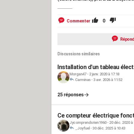
0
Commenter
Répond
Discussions similaires
Installation d'un tableau éle
Morgan47
-
2 janv. 2020 à 17:18
Carminas
-
3 avr. 2026 à 11:52
25 réponses
Ce compteur électrique fonct
Jycomprendsrien1960
-
20 déc. 2020 à 
_Joyfuel
-
30 déc. 2025 à 10:43