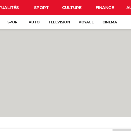
TUALITÉS
SPORT
CULTURE
FINANCE
A
SPORT
AUTO
TELEVISION
VOYAGE
CINEMA