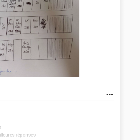
s
illeures réponses